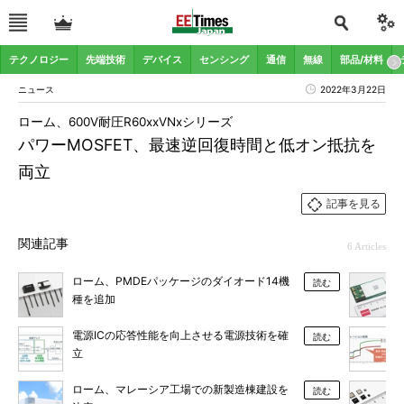
テクノロジー
先端技術
デバイス
センシング
通信
無線
部品/材料
ニュース
2022年3月22日
ローム、600V耐圧R60xxVNxシリーズ
パワーMOSFET、最速逆回復時間と低オン抵抗を
両立
記事を見る
関連記事
6 Articles
ローム、PMDEパッケージのダイオード14機
読む
種を追加
電源ICの応答性能を向上させる電源技術を確
読む
立
ローム、マレーシア工場での新製造棟建設を
読む