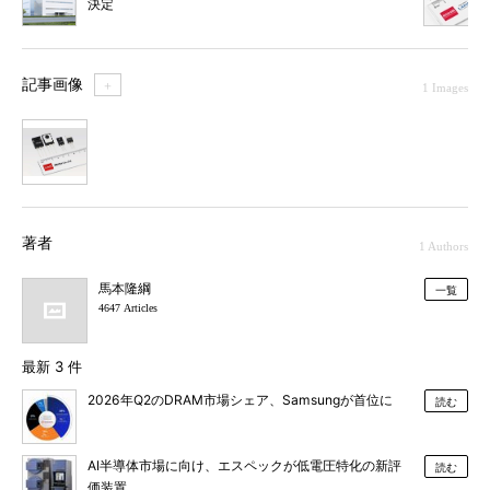
決定
記事画像
＋
1 Images
1
著者
1 Authors
馬本隆綱
一覧
4647 Articles
最新 3 件
2026年Q2のDRAM市場シェア、Samsungが首位に
読む
AI半導体市場に向け、エスペックが低電圧特化の新評
読む
価装置