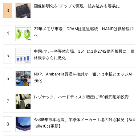
画像鮮明化を1チップで実現 組み込みも容易に
27年メモリ市場 DRAMは逼迫継続、NANDは供給緩和
へ
中国パワー半導体市場、35年に3兆2742億円規模に 価
格競争さらに激化
NXP、Ambarella買収を検討か 狙いは車載とエッジAI
強化
レゾナック、ハードディスク増産に150億円追加投資
令和8年熊本地震、半導体メーカー工場の対応状況【8/4
19時10分更新】