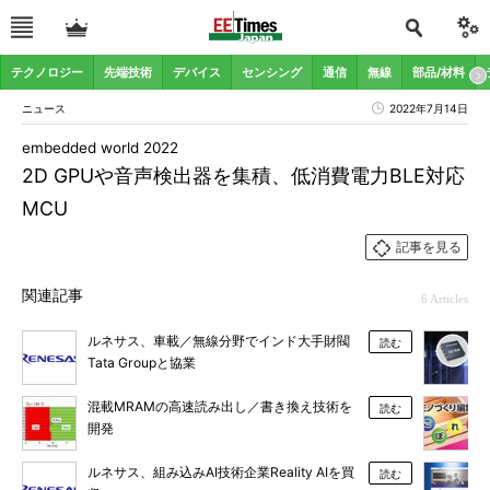
テクノロジー
先端技術
デバイス
センシング
通信
無線
部品/材料
ニュース
2022年7月14日
embedded world 2022
2D GPUや音声検出器を集積、低消費電力BLE対応
MCU
記事を見る
関連記事
6 Articles
ルネサス、車載／無線分野でインド大手財閥
読む
Tata Groupと協業
混載MRAMの高速読み出し／書き換え技術を
読む
開発
ルネサス、組み込みAI技術企業Reality AIを買
読む