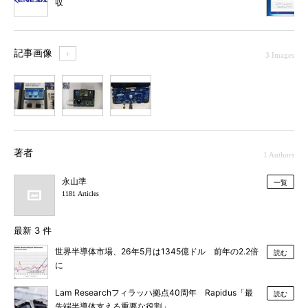
収
記事画像
＋
3 Images
1
2
3
著者
1 Authors
永山準
一覧
1181 Articles
最新 3 件
世界半導体市場、26年5月は1345億ドル 前年の2.2倍
読む
に
Lam Researchフィラッハ拠点40周年 Rapidus「最
読む
先端半導体支える重要な役割」