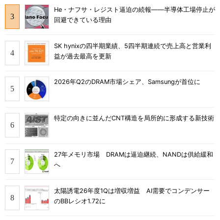
He・ナフサ・レジスト逼迫の続報――半導体工場停止が
回避できている理由
SK hynixの四半期業績、5四半期連続で売上高と営業利
益が過去最高を更新
2026年Q2のDRAM市場シェア、Samsungが首位に
特定の向きに並んだCNT構造を局所的に形成する新技術
27年メモリ市場 DRAMは逼迫継続、NANDは供給緩和
へ
太陽誘電26年度1Qは増収増益 AI需要でコンデンサー
のBBレシオ1.72に