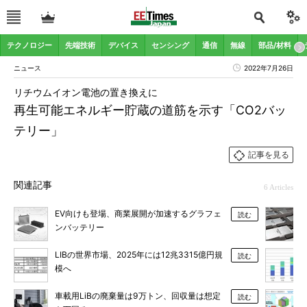
テクノロジー
先端技術
デバイス
センシング
通信
無線
部品/材料
ニュース
2022年7月26日
リチウムイオン電池の置き換えに
再生可能エネルギー貯蔵の道筋を示す「CO2バッ
テリー」
記事を見る
関連記事
6 Articles
EV向けも登場、商業展開が加速するグラフェ
読む
ンバッテリー
LIBの世界市場、2025年には12兆3315億円規
読む
模へ
車載用LiBの廃棄量は9万トン、回収量は想定
読む