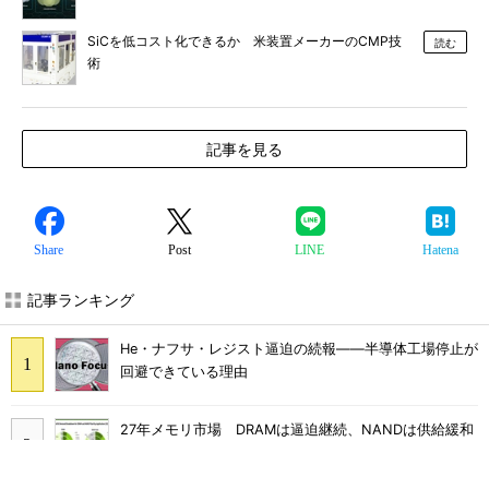
SiCを低コスト化できるか 米装置メーカーのCMP技
読む
術
記事を見る
Share
Post
LINE
Hatena
記事ランキング
He・ナフサ・レジスト逼迫の続報――半導体工場停止が
回避できている理由
27年メモリ市場 DRAMは逼迫継続、NANDは供給緩和
へ