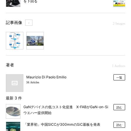
を下回る
記事画像
＋
2 Images
1
2
著者
1 Authors
Maurizio Di Paolo Emilio
一覧
56 Articles
最新 3 件
GaNデバイスの低コスト化促進 X-FABがGaN-on-Si
読む
ウエハー提供開始
「業界初」中国SICCが300mmのSiC基板を発表
読む