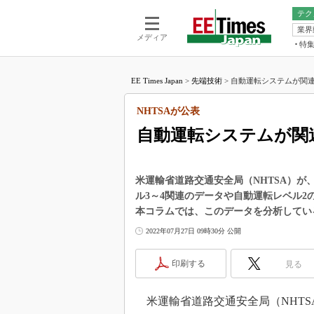
テク
業界
電池／エネル
ア
メディア
特
メ
福田昭の
LS
EE Times Japan
>
先端技術
>
自動運転システムが関連
福田昭の
マ
湯之上隆
NHTSAが公表
FP
大山聡の
自動運転システムが関
大原雄介
ック
リタイア
米運輸省道路交通安全局（NHTSA）が、自動運転
学漂流記
ル3～4関連のデータや自動運転レベル2
本コラムでは、このデータを分析してい
世界を「
2022年07月27日 09時30分 公開
踊るバズワ
Buzzwo
印刷する
見る
この10
で起こる
製品分解
米運輸省道路交通安全局（NHTS