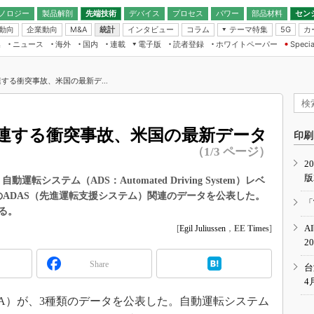
ノロジー
製品解剖
先端技術
デバイス
プロセス
パワー
部品材料
セン
動向
企業動向
統計
インタビュー
コラム
テーマ特集
カ
M&A
5G
ギー
ナログ
無線
集
ニュース
海外
国内
連載
電子版
読者登録
ホワイトペーパー
Specia
フィジカルAI
IoT・エッジコ
モリ
EXPO
Microchip情報
ストレージ通信
EE Times Japan×EDN Japan統合電
エッジAI
子版
I
SEMICON Japan
する衝突事故、米国の最新デ...
デバイス通信
パワーエレクトロニクス
電子ブックレット
イコン
CEATEC
のナノフォーカス
半導体後工程
GA
EdgeTech＋
業界スコープ
連する衝突事故、米国の最新データ
読者調査（EE Times Research）
印刷
TECHNO-FRONT
のエレ・組み込みプレイバ
（1/3 ページ）
カーボンニュートラル
2
人とくるま展
版
IoT
直前エンジニアの社会人大
システム（ADS：Automated Driving System）レベ
のADAS（先進運転支援システム）関連のデータを公表した。
電源設計（EDN Japan）
「
る。
数字」で回してみよう
エレクトロニクス入門（EDN
A
[
Egil Juliussen
，
EE Times
]
Japan）
ード ～Behind the
2
rd
Share
年で起こったこと、次の10年
台
こと
4
で探るアジアの新トレンド
A）が、3種類のデータを公表した。自動運転システム