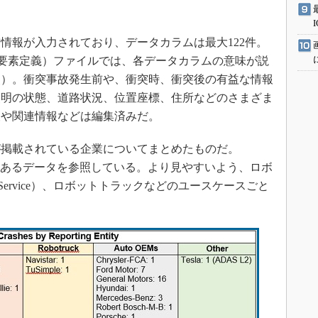
報が入力されており、データカラムは最大122件。
tion（データ要素定義）ファイルでは、各データカラムの意味が説
照）。衝突事故発生前や、衝突時、衝突後の有益な情報
照明の状態、道路状況、位置座標、住所などのさまざま
報や関連情報などは編集済みだ。
が掲載されている企業についてまとめたものだ。
目にあるデータを参照している。より見やすいよう、ロボ
as a Service）、ロボットトラックなどのユースケースごと