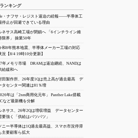
ランキング
He・ナフサ・レジスト逼迫の続報――半導体工
場停止が回避できている理由
ルネサス高崎工場が閉鎖へ 「6インチライン維
持限界」 操業50年
令和8年熊本地震、半導体メーカー工場の対応
状況【8/4 19時10分更新】
27年メモリ市場 DRAMは逼迫継続、NANDは
供給緩和へ
村田製作所、26年度1Qは売上高が過去最高 デ
ータセンター関連は81％増
2026年は「2nm商用化元年」 Panther Lake搭載
PCなど最新機を分解
ルネサス、26年2Qは増収増益 データセンター
需要強く「供給はパツパツ」
ソニー半導体は1Q過去最高益、スマホ市況停滞
も主要顧客ら拡大