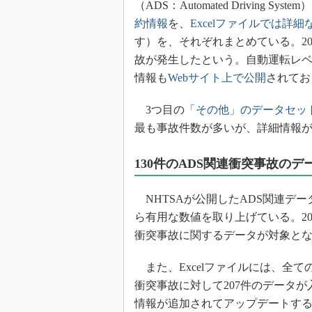
（ADS：Automated Driving 
光伝送技
約情報
を、
Excelファイルでは詳
“異端児
改革、執
す）を、それぞれまとめている。202
故が発生したという。自動運転レベ
イノベー
情報も
Webサイト上で公開
されてお
JASA発
IHSア
3つ目の
「その他」のデータセッ
「英語に
最も事故件数が多いが、詳細情報
ための新
130件のADS関連衝突事故のデ
NHTSAが公開したADS関連デ
ら有用な数値を取り上げている。202
衝突事故に関するデータが対象と
また、Excelファイルには、全て
衝突事故に対して207件のデータ
情報が追加されてアップデートする