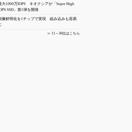
最大1000万IOPS キオクシアが「Super High
IOPS SSD」第1弾を開発
画像鮮明化を1チップで実現 組み込みも容易
に
≫
11～30位はこちら