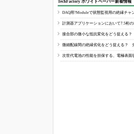
TechFactory ホワイトペーパー新着情報
DAQ用?Moduleで状態監視用の絶縁
計測器アプリケーションにおいて7.5桁
接合部の微小な抵抗変化をどう捉える？
微細配線間の絶縁劣化をどう捉える？ 
次世代電池の性能を担保する、電極表面