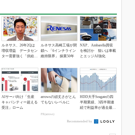
ルネサス、26年2Qは
ルネサス高崎工場が閉
NXP、Ambarella買収
増収増益 データセン
鎖へ 「6インチライン
を検討か 狙いは車載
ター需要強く「供給は
維持限界」 操業50年
とエッジAI強化
パツパツ」
AIサーバ向け「生産
arrowsの頑丈さがとん
HDD大手Seagateの四
キャパシティー超える
でもないレベルに
半期業績、3四半期連
受注」ローム
続で利益率が過去最高
を更新
PR(arrows)
Recommended by