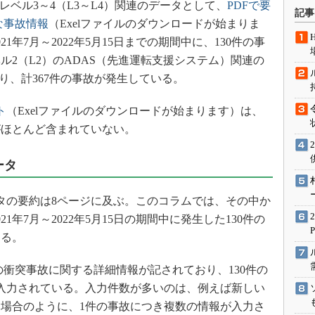
System）レベル3～4（L3～L4）関連のデータとして、
PDFで要
術を知る
記事
細な事故情報
（Exelファイルのダウンロードが始まりま
エンジニア”が仕掛けた社内
念の180日
1年7月～2022年5月15日までの期間中に、130件の事
ル2（L2）のADAS（先進運転支援システム）関連の
ションは日本を救うのか
り、計367件の事故が発生している。
IoT通信
ナリスト「未来展望」
ト
（Exelファイルのダウンロードが始まります）は、
愛されないエンジニア」の
がほとんど含まれていない。
行動論
ータ
ータの要約は8ページに及ぶ。このコラムでは、その中か
1年7月～2022年5月15日の期間中に発生した130件の
なる。
の衝突事故に関する詳細情報が記されており、130件の
が入力されている。入力件数が多いのは、例えば新しい
場合のように、1件の事故につき複数の情報が入力さ