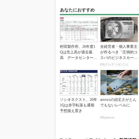
あなたにおすすめ
村田製作所、26年度1
全経営者・個人事業主
Qは売上高が過去最
が作るべき「圧倒的コ
高 データセンター関
スパのビジネスカー
連は81％増
ド」
PR(クレディセゾン)
ソシオネクスト、26年
arrowsの頑丈さがとん
1Qは赤字転落も通期
でもないレベルに
予想据え置き
PR(arrows)