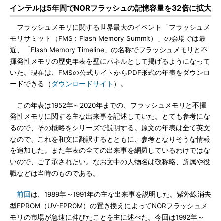
インテルは5年間でNORフラッシュの記憶容量を32倍に拡大
フラッシュメモリに関する世界最大のイベント「フラッシュメ
モリサミット（FMS：Flash Memory Summit）」の会場では最
近、「Flash Memory Timeline」の名称でフラッシュメモリと不
揮発性メモリの歴史年表を壁にパネルとして掲げるようになって
いた。現在は、FMSの公式サイトからPDF形式の年表をダウンロ
ードできる（
ダウンロードサイト
）。
この年表は1952年～2020年までの、フラッシュメモリと不揮
発性メモリに関する主な出来事を記述していた。とても参考にな
るので、その概略をシリーズで説明する。原文の年表は全て英文
なので、これを和文に翻訳するとともに、参考となりそうな情報
を追加した。また年表の全ての出来事を網羅しているわけではな
いので、ご了承されたい。なお文中の人物名は敬称略、所属や役
職などは当時のものである。
前回
は、1989年～1991年の主な出来事を説明した。紫外線消去
型EPROM（UV-EPROM）の置き換えによってNORフラッシュメ
モリの市場が急速に伸びたことを主に述べた。今回は1992年～