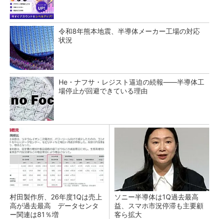
令和8年熊本地震、半導体メーカー工場の対応
状況
He・ナフサ・レジスト逼迫の続報――半導体工
場停止が回避できている理由
村田製作所、26年度1Qは売上
ソニー半導体は1Q過去最高
高が過去最高 データセンタ
益、スマホ市況停滞も主要顧
ー関連は81％増
客ら拡大