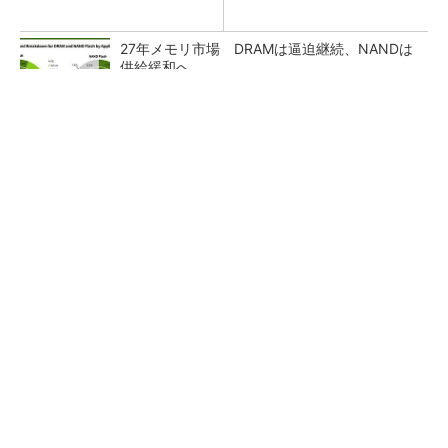
27年メモリ市場 DRAMは逼迫継続、NANDは
供給緩和へ
マイクロン、AI需要で広島工場増強へ起工式
1.5兆円投資
ルネサス、26年2Qは増収増益 データセンタ
ー需要強く「供給はパツパツ」