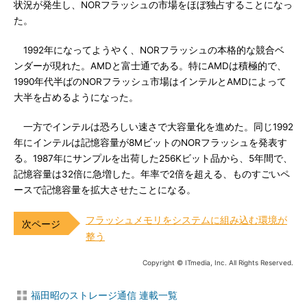
状況が発生し、NORフラッシュの市場をほぼ独占することになっ
た。
1992年になってようやく、NORフラッシュの本格的な競合ベ
ンダーが現れた。AMDと富士通である。特にAMDは積極的で、
1990年代半ばのNORフラッシュ市場はインテルとAMDによって
大半を占めるようになった。
一方でインテルは恐ろしい速さで大容量化を進めた。同じ1992
年にインテルは記憶容量が8MビットのNORフラッシュを発表す
る。1987年にサンプルを出荷した256Kビット品から、5年間で、
記憶容量は32倍に急増した。年率で2倍を超える、ものすごいペ
ースで記憶容量を拡大させたことになる。
フラッシュメモリをシステムに組み込む環境が
整う
Copyright © ITmedia, Inc. All Rights Reserved.
福田昭のストレージ通信 連載一覧