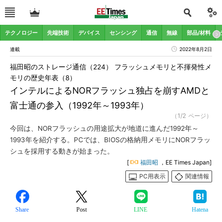
テクノロジー
先端技術
デバイス
センシング
通信
無線
部品/材料
連載
2022年8月2日
福田昭のストレージ通信（224） フラッシュメモリと不揮発性メ
モリの歴史年表（8）
インテルによるNORフラッシュ独占を崩すAMDと
富士通の参入（1992年～1993年）
（1/2 ページ）
今回は、NORフラッシュの用途拡大が地道に進んだ1992年～
1993年を紹介する。PCでは、BIOSの格納用メモリにNORフラッ
シュを採用する動きが始まった。
[
福田昭
，EE Times Japan]
PC用表示
関連情報
Share
Post
LINE
Hatena