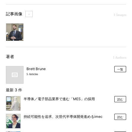
記事画像
＋
1 Images
1
著者
1 Authors
Brett Brune
一覧
5 Articles
最新 3 件
半導体／電子部品業界で進む「MES」の採用
読む
持続可能性を追求、次世代半導体開発進めるimec
読む