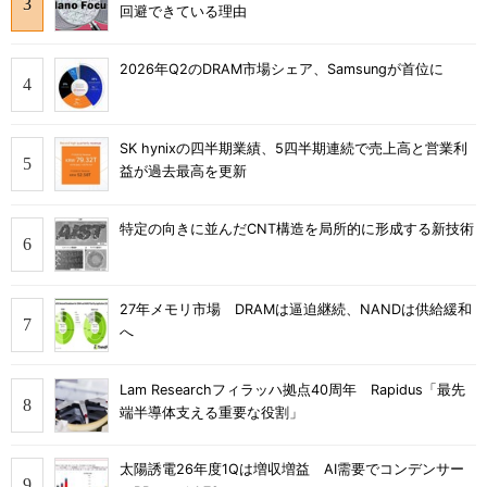
回避できている理由
2026年Q2のDRAM市場シェア、Samsungが首位に
SK hynixの四半期業績、5四半期連続で売上高と営業利
益が過去最高を更新
特定の向きに並んだCNT構造を局所的に形成する新技術
27年メモリ市場 DRAMは逼迫継続、NANDは供給緩和
へ
Lam Researchフィラッハ拠点40周年 Rapidus「最先
端半導体支える重要な役割」
太陽誘電26年度1Qは増収増益 AI需要でコンデンサー