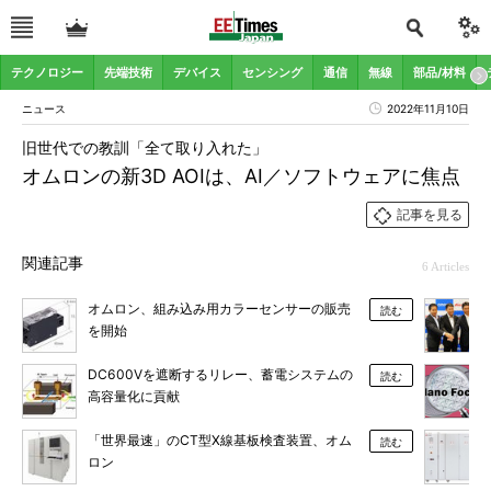
テクノロジー
先端技術
デバイス
センシング
通信
無線
部品/材料
ニュース
2022年11月10日
旧世代での教訓「全て取り入れた」
オムロンの新3D AOIは、AI／ソフトウェアに焦点
記事を見る
関連記事
6 Articles
オムロン、組み込み用カラーセンサーの販売
読む
を開始
DC600Vを遮断するリレー、蓄電システムの
読む
高容量化に貢献
「世界最速」のCT型X線基板検査装置、オム
読む
ロン