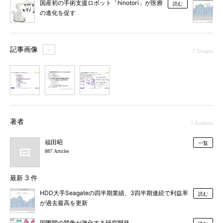
国産初の手術支援ロボット「hinotori」が医療
読む
の進化を促す
記事画像
＋
3 Images
1
2
3
著者
1 Authors
福田昭
一覧
887 Articles
最新 3 件
HDD大手Seagateの四半期業績、3四半期連続で利益率
読む
が過去最高を更新
国際間の競争が激化する研究開発