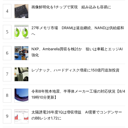
画像鮮明化を1チップで実現 組み込みも容易に
27年メモリ市場 DRAMは逼迫継続、NANDは供給緩和
へ
NXP、Ambarella買収を検討か 狙いは車載とエッジAI
強化
レゾナック、ハードディスク増産に150億円追加投資
令和8年熊本地震、半導体メーカー工場の対応状況【8/4
19時10分更新】
太陽誘電26年度1Qは増収増益 AI需要でコンデンサー
のBBレシオ1.72に