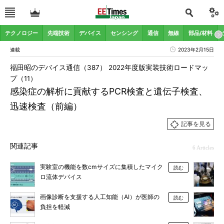
テクノロジー
先端技術
デバイス
センシング
通信
無線
部品/材料
連載
2023年2月15日
福田昭のデバイス通信（387） 2022年度版実装技術ロードマッ
プ（11）
感染症の解析に貢献するPCR検査と遺伝子検査、
迅速検査（前編）
記事を見る
関連記事
6 Articles
実験室の機能を数cmサイズに集積したマイク
読む
ロ流体デバイス
画像診断を支援する人工知能（AI）が医師の
読む
負担を軽減