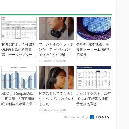
村田製作所、26年度1
マーシャルのヘッドホ
令和8年熊本地震、半
Qは売上高が過去最
ンが「ファッション」
導体メーカー工場の対
高 データセンター関
で終わらない理由
応状況
連は81％増
PR(Marshall Group AB)
HDD大手Seagateの四
ピアスをしてても痛く
ソシオネクスト、26年
半期業績、3四半期連
ないヘッドホンがあり
1Qは赤字転落も通期
続で利益率が過去最高
ました
予想据え置き
を更新
PR(Marshall Group AB)
Recommended by