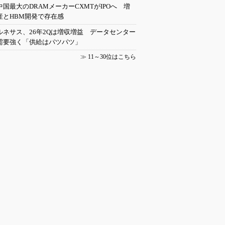
中国最大のDRAMメーカーCXMTがIPOへ 増
産とHBM開発で存在感
ルネサス、26年2Qは増収増益 データセンター
需要強く「供給はパツパツ」
≫
11～30位はこちら