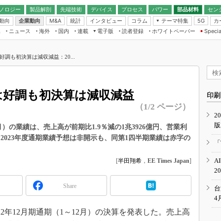
ノロジー
製品解剖
先端技術
デバイス
プロセス
パワー
部品材料
セン
動向
企業動向
統計
インタビュー
コラム
テーマ特集
カ
M&A
5G
ギー
ナログ
無線
集
ニュース
海外
国内
連載
電子版
読者登録
ホワイトペーパー
Specia
フィジカルAI
IoT・エッジコ
モリ
EXPO
Microchip情報
ストレージ通信
EE Times Japan×EDN Japan統合電
エッジAI
子版
I
SEMICON Japan
好調も初決算は減収減益：20...
デバイス通信
パワーエレクトロニクス
電子ブックレット
イコン
CEATEC
のナノフォーカス
半導体後工程
GA
EdgeTech＋
業界スコープ
は好調も初決算は減収減益
読者調査（EE Times Research）
印刷
TECHNO-FRONT
のエレ・組み込みプレイバ
（1/2 ページ）
カーボンニュートラル
2
人とくるま展
版
IoT
直前エンジニアの社会人大
2月）の業績は、売上高が前期比1.9％減の1兆3926億円、営業利
た。2023年度通期業績予想は非開示も、同第1四半期業績は赤字の
電源設計（EDN Japan）
「
数字」で回してみよう
エレクトロニクス入門（EDN
A
[
半田翔希
，
EE Times Japan
]
Japan）
ード ～Behind the
2
rd
Share
年で起こったこと、次の10年
台
こと
4
で探るアジアの新トレンド
022年12月期通期（1～12月）の決算を発表した。売上高