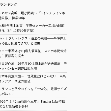
ランキング
ルネサス高崎工場が閉鎖へ 「6インチライン維
持限界」 操業50年
令和8年熊本地震、半導体メーカー工場の対応
状況【8/4 19時10分更新】
He・ナフサ・レジスト逼迫の続報――半導体工
場停止が回避できている理由
ソニー半導体は1Q過去最高益、スマホ市況停滞
も主要顧客ら拡大
村田製作所、26年度1Qは売上高が過去最高 デ
ータセンター関連は81％増
日本を資源大国へ 埋蔵量だけじゃない、南鳥
島レアアース泥の価値
トランスと平滑コイルを「一体化」 電源サイズ
を3分の2に
2026年は「2nm商用化元年」 Panther Lake搭載
PCなど最新機を分解