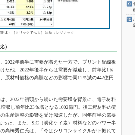
要（前期比）［クリックで拡大］ 出所：レゾナック
比）
2022年前半に需要が増えた一方で、プリント配線板
けた他、2022年後半からは需要が減速し、前年比1％
は、原材料価格の高騰などの影響で同11％減の442億円
、2022年初頭から続いた需要増を背景に、電子材料
増収し前年比23％増となる1002億円。後工程材料の売
程の生産調整の影響を受け減速したが、同年前半の需要
となった。また、SiC（炭化ケイ素）材料などのパワー半
長の高橋秀仁氏は、「今はシリコンサイクルが下振れて