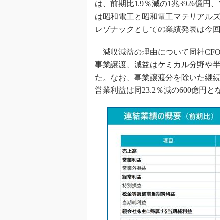
は、前期比1.9％減の1兆3926億円
光伝送技
は昭和電工と昭和電工マテリアルズ（
“異端児
改革、執
レゾナックとしての業績発表は今
イノベー
減収減益の理由について同社CF
JASA発
事業譲渡、減益はケミカル分野や
IHSア
た。なお、事業譲渡分を除いた継続事
「英語に
営業利益は同23.2％減の600億円と
ための新