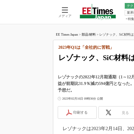
テク
業界
電池／エネル
ア
メディア
特
メ
福田昭の
LS
EE Times Japan
>
部品/材料
>
レゾナック、SiC材料は
福田昭の
マ
湯之上隆
2023年Q1は「全社的に苦戦」
FP
大山聡の
レゾナック、SiC材料
大原雄介
ック
リタイア
レゾナックの2022年12月期通期（1～1
学漂流記
益が前期比31.9％減の594億円となっ
予想だ。
世界を「
2023年02月16日 09時30分 公開
踊るバズワ
Buzzwo
印刷する
見る
この10
で起こる
製品分解
レゾナックは2023年2月14日、2