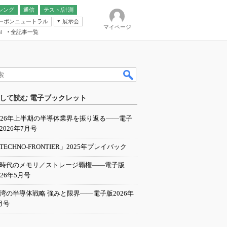
シング
通信
テスト/計測
ーボンニュートラル
展示会
マイページ
全記事一覧
l
ンピューティング
して読む 電子ブックレット
IER
026年上半期の半導体業界を振り返る――電子
2026年7月号
TECHNO-FRONTIER」2025年プレイバック
I時代のメモリ／ストレージ覇権――電子版
026年5月号
湾の半導体戦略 強みと限界――電子版2026年
月号