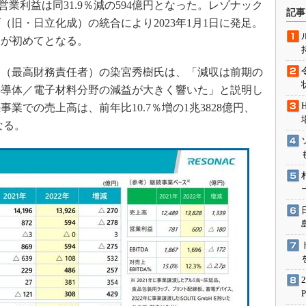
、営業利益は同31.9％減の594億円となった。レゾナック
術を知る
記事
旧・日立化成）の統合により2023年1月1日に発足。
エンジニア”が仕掛けた社内
念の180日
回が初めてとなる。
ションは日本を救うのか
O（最高財務責任者）の染宮秀樹氏は、「減収は前期の
IoT通信
半導体／電子材料分野の減益が大きく響いた」と説明し
ナリスト「未来展望」
業での売上高は、前年比10.7％増の1兆3828億円、
愛されないエンジニア」の
なる。
行動論