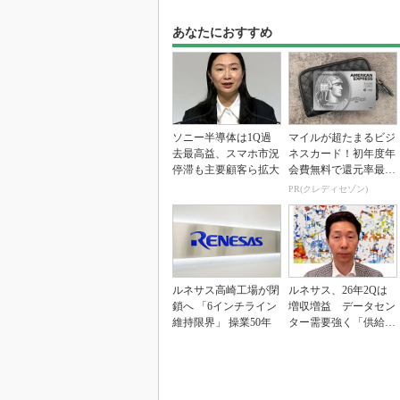
あなたにおすすめ
ソニー半導体は1Q過
マイルが超たまるビジ
去最高益、スマホ市況
ネスカード！初年度年
停滞も主要顧客ら拡大
会費無料で還元率最大
1.125%
PR(クレディセゾン)
ルネサス高崎工場が閉
ルネサス、26年2Qは
鎖へ 「6インチライン
増収増益 データセン
維持限界」 操業50年
ター需要強く「供給は
パツパツ」