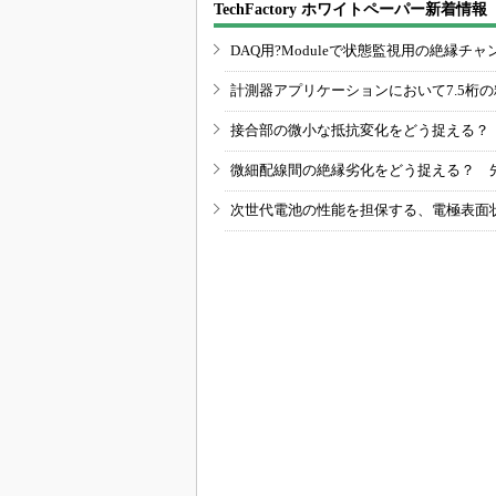
TechFactory ホワイトペーパー新着情報
DAQ用?Moduleで状態監視用の絶縁
計測器アプリケーションにおいて7.5桁
接合部の微小な抵抗変化をどう捉える？
微細配線間の絶縁劣化をどう捉える？ 
次世代電池の性能を担保する、電極表面