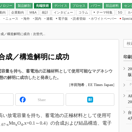
ノロジー
製品解剖
先端技術
デバイス
プロセス
パワー
部品材料
セン
動向
企業動向
統計
インタビュー
コラム
テーマ特集
カ
M&A
5G
ギー
ナログ
無線
集
ニュース
海外
国内
連載
電子版
読者登録
ホワイトペーパー
Specia
フィジカルAI
IoT・エッジコ
モリ
EXPO
Microchip情報
ストレージ通信
EE Times Japan×EDN Japan統合電
エッジAI
子版
I
SEMICON Japan
成／構造解明に成功：次世代...
デバイス通信
パワーエレクトロニクス
電子ブックレット
イコン
CEATEC
のナノフォーカス
半導体後工程
GA
EdgeTech＋
業界スコープ
合成／構造解明に成功
読者調査（EE Times Research）
印刷
TECHNO-FRONT
のエレ・組み込みプレイバ
カーボンニュートラル
2
人とくるま展
い放電容量を持ち、蓄電池の正極材料として使用可能なマグネシウ
版
IoT
直前エンジニアの社会人大
態の解明に成功したと発表した。
電源設計（EDN Japan）
[
半田翔希
，
EE Times Japan
]
「
数字」で回してみよう
エレクトロニクス入門（EDN
A
Japan）
ード ～Behind the
Share
2
rd
年で起こったこと、次の10年
台
日、高い放電容量を持ち、蓄電池の正極材料として使用可
こと
4
Mn
O
,x=0.1～0.4）の合成および結晶構造、電子
1.67-x
x
4
で探るアジアの新トレンド