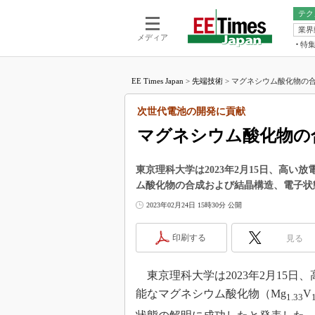
テク
業界
電池／エネル
ア
メディア
特
メ
福田昭の
LS
EE Times Japan
>
先端技術
>
マグネシウム酸化物の合
福田昭の
マ
湯之上隆
次世代電池の開発に貢献
FP
大山聡の
マグネシウム酸化物の
大原雄介
ック
東京理科大学は2023年2月15日、高
リタイア
ム酸化物の合成および結晶構造、電子状
学漂流記
2023年02月24日 15時30分 公開
世界を「
踊るバズワ
印刷する
見る
Buzzwo
この10
東京理科大学は2023年2月15
で起こる
能なマグネシウム酸化物（Mg
V
1.33
製品分解