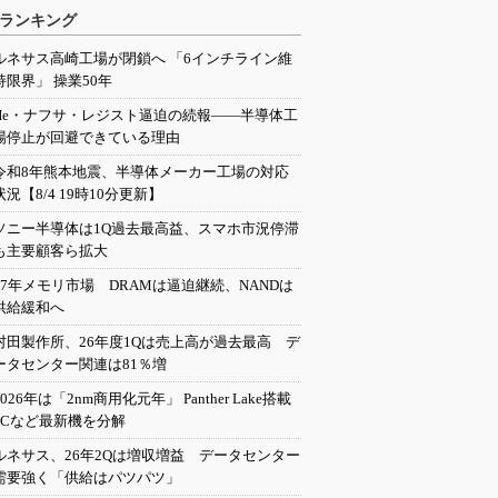
ランキング
ルネサス高崎工場が閉鎖へ 「6インチライン維
持限界」 操業50年
He・ナフサ・レジスト逼迫の続報――半導体工
場停止が回避できている理由
令和8年熊本地震、半導体メーカー工場の対応
状況【8/4 19時10分更新】
ソニー半導体は1Q過去最高益、スマホ市況停滞
も主要顧客ら拡大
27年メモリ市場 DRAMは逼迫継続、NANDは
供給緩和へ
村田製作所、26年度1Qは売上高が過去最高 デ
ータセンター関連は81％増
2026年は「2nm商用化元年」 Panther Lake搭載
PCなど最新機を分解
ルネサス、26年2Qは増収増益 データセンター
需要強く「供給はパツパツ」