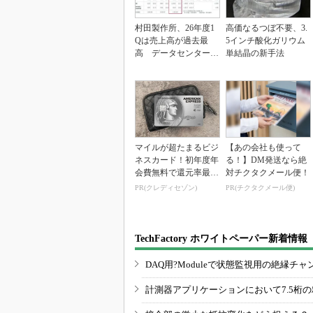
村田製作所、26年度1
高価なるつぼ不要、3.
Qは売上高が過去最
5インチ酸化ガリウム
高 データセンター関
単結晶の新手法
連は81％増
マイルが超たまるビジ
【あの会社も使って
ネスカード！初年度年
る！】DM発送なら絶
会費無料で還元率最大
対チクタクメール便！
1.125%
PR(クレディセゾン)
PR(チクタクメール便)
TechFactory ホワイトペーパー新着情報
DAQ用?Moduleで状態監視用の絶縁
計測器アプリケーションにおいて7.5桁