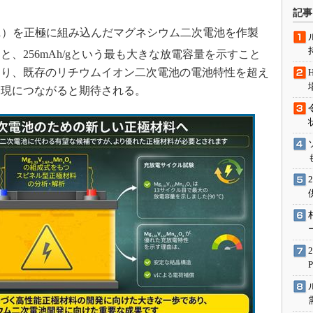
。
術を知る
記事
エンジニア”が仕掛けた社内
0.1）を正極に組み込んだマグネシウム二次電池を作製
念の180日
、256mAh/gという最も大きな放電容量を示すこと
ションは日本を救うのか
より、既存のリチウムイオン二次電池の電池特性を超え
IoT通信
実現につながると期待される。
ナリスト「未来展望」
愛されないエンジニア」の
行動論