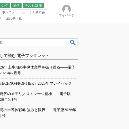
シング
通信
テスト/計測
ーボンニュートラル
展示会
マイページ
全記事一覧
l
ンピューティング
して読む 電子ブックレット
IER
026年上半期の半導体業界を振り返る――電子
2026年7月号
TECHNO-FRONTIER」2025年プレイバック
I時代のメモリ／ストレージ覇権――電子版
026年5月号
湾の半導体戦略 強みと限界――電子版2026年
月号