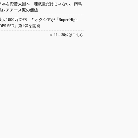
日本を資源大国へ 埋蔵量だけじゃない、南鳥
島レアアース泥の価値
最大1000万IOPS キオクシアが「Super High
IOPS SSD」第1弾を開発
≫
11～30位はこちら