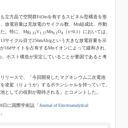
立方晶で空間群Fd3mを有するスピネル型構造を形
、放電容量は充放電のサイクル数、Mn組成比、作動
た。特に、Mg
V
Mn
O
（x=0.1）においては、
1.33
1.57
0.1
4
3サイクル目で256mAh/gという大きな放電容量を示
が16dサイトを占有するMnイオンによって緩和され、
ため、ホスト構造が安定していることが要因であると考
リリースで、「今回開発したマグネシウム二次電池
能を凌駕（りょうが）するポテンシャルを持っていて、
電池としての役割が期待される」とコメントした。
月8日に国際学術誌「
Journal of Electroanalytical
た。