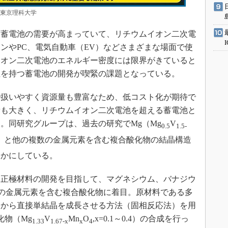
：東京理科大学
蓄電池の需要が高まっていて、リチウムイオン二次電
ンやPC、電気自動車（EV）などさまざまな場面で使
イオン二次電池のエネルギー密度には限界がきていると
性を持つ蓄電池の開発が喫緊の課題となっている。
扱いやすく資源量も豊富なため、低コスト化が期待で
量も大きく、リチウムイオン二次電池を超える蓄電池と
。同研究グループは、過去の研究でMg（Mg
V
0.5
1.5-
）と他の複数の金属元素を含む複合酸化物の結晶構造
らかにしている。
正極材料の開発を目指して、マグネシウム、バナジウ
類の金属元素を含む複合酸化物に着目。原材料である多
相から直接単結晶を成長させる方法（固相反応法）を用
化物（Mg
V
Mn
O
,x=0.1～0.4）の合成を行っ
1.33
1.67-x
x
4