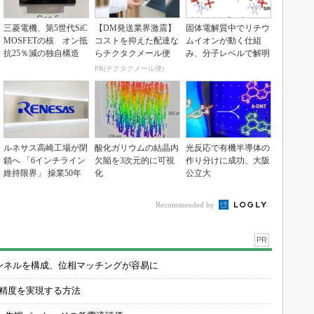
三菱電機、第5世代SiC
【DM発送業界激震】
固体電解質中でリチウ
MOSFETの核 オン抵
コストを抑えた配達な
ムイオンが動く仕組
抗25％減の独自構造
らチクタクメール便
み、分子レベルで解明
PR(チクタクメール便)
ルネサス高崎工場が閉
酸化ガリウムの結晶内
光反応で有機半導体の
鎖へ 「6インチライン
欠陥を3次元的に可視
作り分けに成功、大阪
維持限界」 操業50年
化
公立大
Recommended by
PR
チャンネルを構成、位相マッチングが容易に
の精度を実現する方法