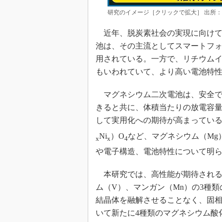
研究のイメージ［クリックで拡大］ 出所
近年、脱炭素社会の実現に向けて
池は、その主流としてスマートフォ
用されている。一方で、リチウム
もいわれていて、より高い電池特
マグネシウム二次電池は、安全で
きると共に、体積当たりの放電容
して実用化への期待が高まっている
Ni
）O
など、マグネシウム（Mg
x
x
4
や電子構造、電池特性について明
本研究では、高性能が期待される
ム（V）、マンガン（Mn）の3種
結晶体を融解させることなく、固
いて新たに4種類のマグネシウム酸