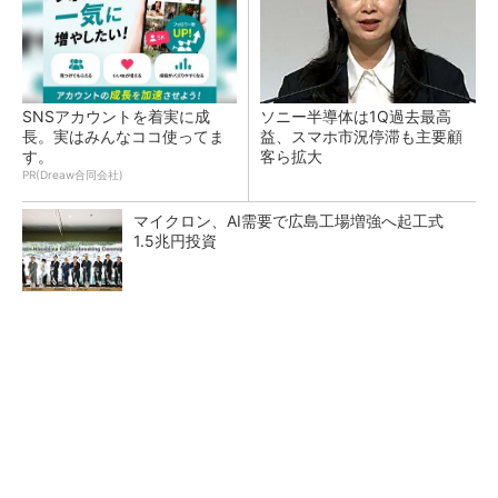
SNSアカウントを着実に成
ソニー半導体は1Q過去最高
長。実はみんなココ使ってま
益、スマホ市況停滞も主要顧
す。
客ら拡大
PR(Dreaw合同会社)
マイクロン、AI需要で広島工場増強へ起工式
1.5兆円投資
27年メモリ市場 DRAMは逼迫継続、NANDは
供給緩和へ
中国最大のDRAMメーカーCXMTがIPOへ 増
産とHBM開発で存在感