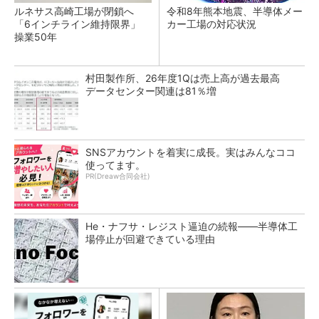
ルネサス高崎工場が閉鎖へ
令和8年熊本地震、半導体メー
「6インチライン維持限界」
カー工場の対応状況
操業50年
村田製作所、26年度1Qは売上高が過去最高
データセンター関連は81％増
SNSアカウントを着実に成長。実はみんなココ
使ってます。
PR(Dreaw合同会社)
He・ナフサ・レジスト逼迫の続報――半導体工
場停止が回避できている理由