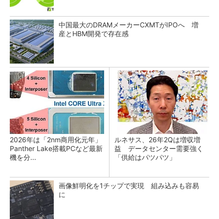
中国最大のDRAMメーカーCXMTがIPOへ 増
産とHBM開発で存在感
2026年は「2nm商用化元年」
ルネサス、26年2Qは増収増
Panther Lake搭載PCなど最新
益 データセンター需要強く
機を分...
「供給はパツパツ」
画像鮮明化を1チップで実現 組み込みも容易
に