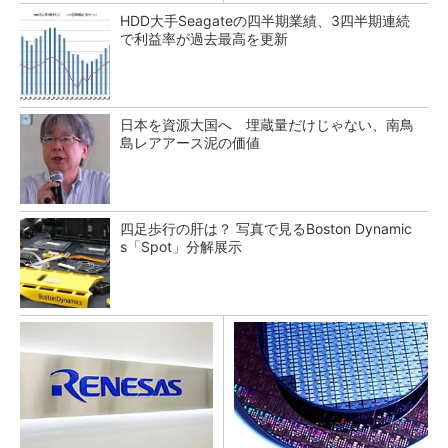
HDD大手Seagateの四半期業績、3四半期連続
で利益率が過去最高を更新
日本を資源大国へ 埋蔵量だけじゃない、南鳥
島レアアース泥の価値
四足歩行の肝は？ 写真で見るBoston Dynamic
s「Spot」分解展示