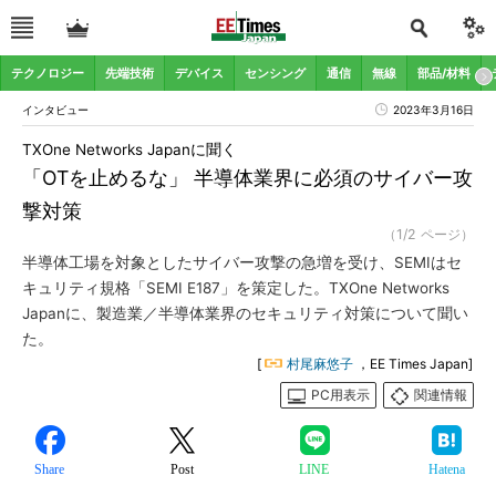
テクノロジー
先端技術
デバイス
センシング
通信
無線
部品/材料
インタビュー
2023年3月16日
TXOne Networks Japanに聞く
「OTを止めるな」 半導体業界に必須のサイバー攻
撃対策
（1/2 ページ）
半導体工場を対象としたサイバー攻撃の急増を受け、SEMIはセ
キュリティ規格「SEMI E187」を策定した。TXOne Networks
Japanに、製造業／半導体業界のセキュリティ対策について聞い
た。
[
村尾麻悠子
，EE Times Japan]
PC用表示
関連情報
Share
Post
LINE
Hatena