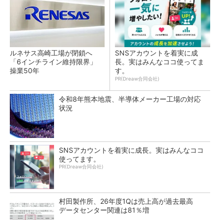
ルネサス高崎工場が閉鎖へ
SNSアカウントを着実に成
「6インチライン維持限界」
長。実はみんなココ使ってま
操業50年
す。
PR(Dreaw合同会社)
令和8年熊本地震、半導体メーカー工場の対応
状況
SNSアカウントを着実に成長。実はみんなココ
使ってます。
PR(Dreaw合同会社)
村田製作所、26年度1Qは売上高が過去最高
データセンター関連は81％増