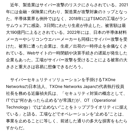
近年、製造業はサイバー攻撃のリスクにさらされている。2021
年には金融・保険業に代わり、製造業が攻撃対象のトップとなっ
た。半導体業界も例外ではなく、2018年にはTSMCの工場がラン
サムウェアに感染。3日間にわたり生産が停止した。被害額は最
大190億円に上るとされている。2022年には、日本の半導体材料
メーカーやシリコンウエハーメーカーも同様にサイバー攻撃を受
けた。被害に遭った企業は、生産／出荷の一時停止を余儀なくさ
れている。Webサイトの一時閉鎖や決算手続きの遅延が発生した
企業もあった。工場がサイバー攻撃を受けることによる被害の大
きさと重大さは容易に想像できるだろう。
サイバーセキュリティソリューションを手掛けるTXOne
Networksの日本法人、TXOne Networks Japanの代表執行役員
社長を務める近藤禎夫氏は、「セキュリティ対策の概念として、
ITでは“何かあったら止める”が常識だが、OT（Operational
Technology）では“止めない”ことをトッププライオリティに据え
ている」と語る。工場などでオペレーションを“止める”ことは、
事業を止めることに等しく、前述した通りの多大な損害をもたら
すからだ。