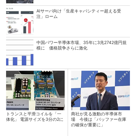
AIサーバ向け「生産キャパシティー超える受
注」ローム
中国パワー半導体市場、35年に3兆2742億円規
模に 価格競争さらに激化
トランスと平滑コイルを「一
商社が見る激動の半導体市
体化」 電源サイズを3分の2に
場 今後は「バッファー在庫
の確保が重要に」