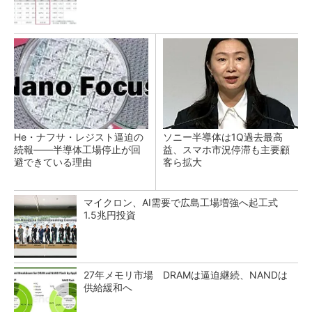
He・ナフサ・レジスト逼迫の
ソニー半導体は1Q過去最高
続報――半導体工場停止が回
益、スマホ市況停滞も主要顧
避できている理由
客ら拡大
マイクロン、AI需要で広島工場増強へ起工式
1.5兆円投資
27年メモリ市場 DRAMは逼迫継続、NANDは
供給緩和へ