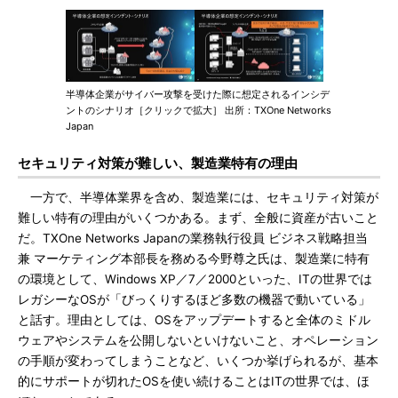
半導体企業がサイバー攻撃を受けた際に想定されるインシデ
ントのシナリオ［クリックで拡大］ 出所：TXOne Networks
Japan
セキュリティ対策が難しい、製造業特有の理由
一方で、半導体業界を含め、製造業には、セキュリティ対策が
難しい特有の理由がいくつかある。まず、全般に資産が古いこと
だ。TXOne Networks Japanの業務執行役員 ビジネス戦略担当
兼 マーケティング本部長を務める今野尊之氏は、製造業に特有
の環境として、Windows XP／7／2000といった、ITの世界では
レガシーなOSが「びっくりするほど多数の機器で動いている」
と話す。理由としては、OSをアップデートすると全体のミドル
ウェアやシステムを公開しないといけないこと、オペレーション
の手順が変わってしまうことなど、いくつか挙げられるが、基本
的にサポートが切れたOSを使い続けることはITの世界では、ほ