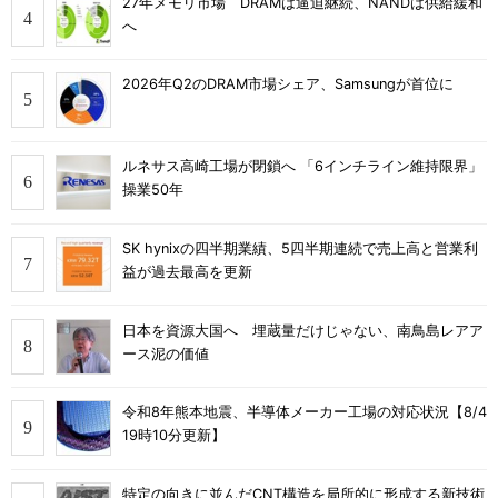
27年メモリ市場 DRAMは逼迫継続、NANDは供給緩和
へ
2026年Q2のDRAM市場シェア、Samsungが首位に
ルネサス高崎工場が閉鎖へ 「6インチライン維持限界」
操業50年
SK hynixの四半期業績、5四半期連続で売上高と営業利
益が過去最高を更新
日本を資源大国へ 埋蔵量だけじゃない、南鳥島レアア
ース泥の価値
令和8年熊本地震、半導体メーカー工場の対応状況【8/4
19時10分更新】
特定の向きに並んだCNT構造を局所的に形成する新技術