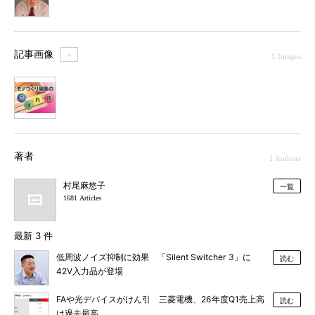
記事画像
＋
1 Images
1
著者
1 Authors
村尾麻悠子
一覧
1681 Articles
最新 3 件
低周波ノイズ抑制に効果 「Silent Switcher 3」に
読む
42V入力品が登場
FAや光デバイスがけん引 三菱電機、26年度Q1売上高
読む
は過去最高