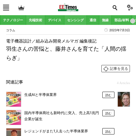
テクノロジー
先端技術
デバイス
センシング
通信
無線
部品/材料
コラム
2023年7月3日
電子機器設計／組み込み開発メルマガ 編集後記
羽生さんの苦悩と、藤井さんを育てた「人間の揺
らぎ」
記事を見る
関連記事
4 Articles
生成AIと半導体業界
読む
国内半導体商社も新時代に突入、売上高1兆円
読む
企業が誕生
レジェンドがまた1人去った半導体業界
読む