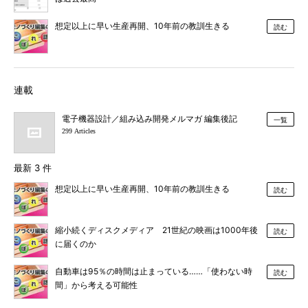
想定以上に早い生産再開、10年前の教訓生きる
読む
連載
電子機器設計／組み込み開発メルマガ 編集後記
一覧
299 Articles
最新 3 件
想定以上に早い生産再開、10年前の教訓生きる
読む
縮小続くディスクメディア 21世紀の映画は1000年後
読む
に届くのか
自動車は95％の時間は止まっている……「使わない時
読む
間」から考える可能性