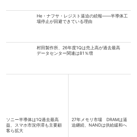
He・ナフサ・レジスト逼迫の続報――半導体工
場停止が回避できている理由
村田製作所、26年度1Qは売上高が過去最高
データセンター関連は81％増
ソニー半導体は1Q過去最高
27年メモリ市場 DRAMは逼
益、スマホ市況停滞も主要顧
迫継続、NANDは供給緩和へ
客ら拡大