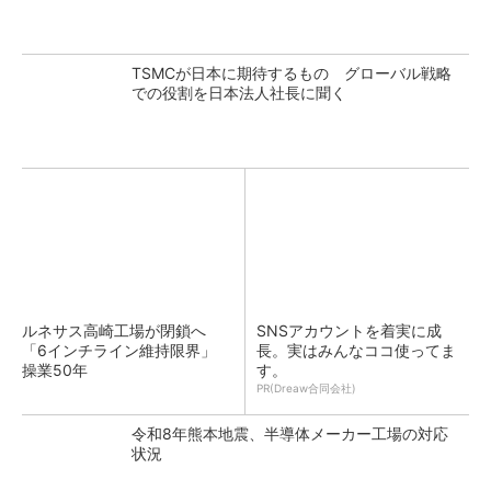
TSMCが日本に期待するもの グローバル戦略
での役割を日本法人社長に聞く
ルネサス高崎工場が閉鎖へ
SNSアカウントを着実に成
「6インチライン維持限界」
長。実はみんなココ使ってま
操業50年
す。
PR(Dreaw合同会社)
令和8年熊本地震、半導体メーカー工場の対応
状況