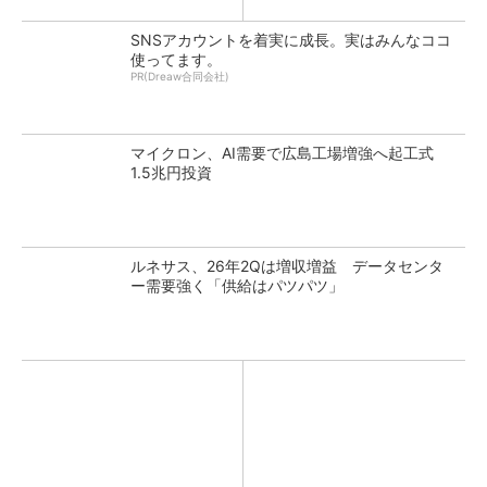
SNSアカウントを着実に成長。実はみんなココ
使ってます。
PR(Dreaw合同会社)
マイクロン、AI需要で広島工場増強へ起工式
1.5兆円投資
ルネサス、26年2Qは増収増益 データセンタ
ー需要強く「供給はパツパツ」