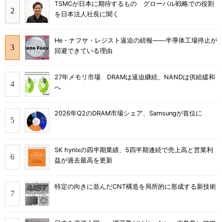
TSMCが日本に期待するもの グローバル戦略での役割
を日本法人社長に聞く
He・ナフサ・レジスト逼迫の続報――半導体工場停止が
回避できている理由
27年メモリ市場 DRAMは逼迫継続、NANDは供給緩和
へ
2026年Q2のDRAM市場シェア、Samsungが首位に
SK hynixの四半期業績、5四半期連続で売上高と営業利
益が過去最高を更新
特定の向きに並んだCNT構造を局所的に形成する新技術