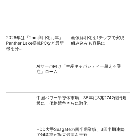
2026年は「2nm商用化元年」
画像鮮明化を1チップで実現
Panther Lake搭載PCなど最新
組み込みも容易に
機を分...
AIサーバ向け「生産キャパシティー超える受
注」ローム
中国パワー半導体市場、35年に3兆2742億円規
模に 価格競争さらに激化
HDD大手Seagateの四半期業績、3四半期連続
で利益率が過去最高を更新