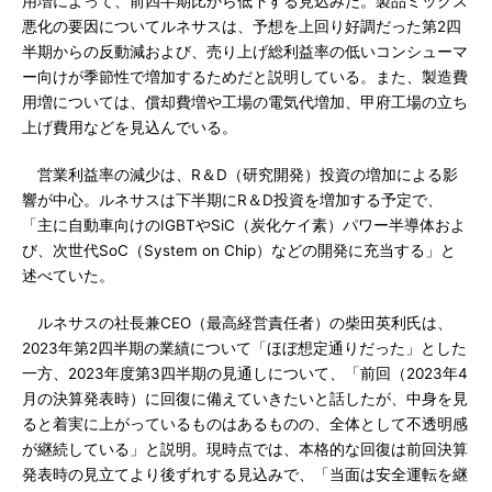
用増によって、前四半期比から低下する見込みだ。製品ミックス
悪化の要因についてルネサスは、予想を上回り好調だった第2四
半期からの反動減および、売り上げ総利益率の低いコンシューマ
ー向けが季節性で増加するためだと説明している。また、製造費
用増については、償却費増や工場の電気代増加、甲府工場の立ち
上げ費用などを見込んでいる。
営業利益率の減少は、R＆D（研究開発）投資の増加による影
響が中心。ルネサスは下半期にR＆D投資を増加する予定で、
「主に自動車向けのIGBTやSiC（炭化ケイ素）パワー半導体およ
び、次世代SoC（System on Chip）などの開発に充当する」と
述べていた。
ルネサスの社長兼CEO（最高経営責任者）の柴田英利氏は、
2023年第2四半期の業績について「ほぼ想定通りだった」とした
一方、2023年度第3四半期の見通しについて、「前回（2023年4
月の決算発表時）に回復に備えていきたいと話したが、中身を見
ると着実に上がっているものはあるものの、全体として不透明感
が継続している」と説明。現時点では、本格的な回復は前回決算
発表時の見立てより後ずれする見込みで、「当面は安全運転を継