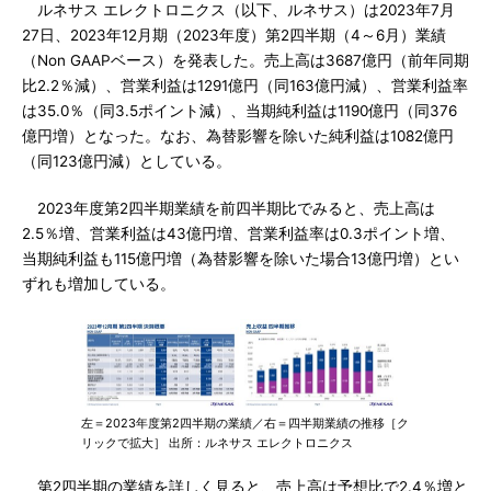
ルネサス エレクトロニクス（以下、ルネサス）は2023年7月
27日、2023年12月期（2023年度）第2四半期（4～6月）業績
（Non GAAPベース）を発表した。売上高は3687億円（前年同期
比2.2％減）、営業利益は1291億円（同163億円減）、営業利益率
は35.0％（同3.5ポイント減）、当期純利益は1190億円（同376
億円増）となった。なお、為替影響を除いた純利益は1082億円
（同123億円減）としている。
2023年度第2四半期業績を前四半期比でみると、売上高は
2.5％増、営業利益は43億円増、営業利益率は0.3ポイント増、
当期純利益も115億円増（為替影響を除いた場合13億円増）とい
ずれも増加している。
左＝2023年度第2四半期の業績／右＝四半期業績の推移［ク
リックで拡大］ 出所：ルネサス エレクトロニクス
第2四半期の業績を詳しく見ると、売上高は予想比で2.4％増と