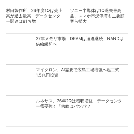
村田製作所、26年度1Qは売上
ソニー半導体は1Q過去最高
高が過去最高 データセンタ
益、スマホ市況停滞も主要顧
ー関連は81％増
客ら拡大
27年メモリ市場 DRAMは逼迫継続、NANDは
供給緩和へ
マイクロン、AI需要で広島工場増強へ起工式
1.5兆円投資
ルネサス、26年2Qは増収増益 データセンタ
ー需要強く「供給はパツパツ」