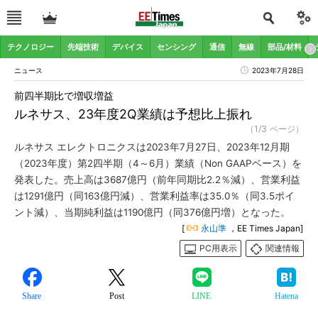
テクノロジー
先端技術
デバイス
センシング
通信
無線
部品/材料
ニュース
2023年7月28日
前四半期比で増収増益
ルネサス、23年度2Q業績は予想比上振れ
（1/3 ページ）
ルネサス エレクトロニクスは2023年7月27日、2023年12月期
（2023年度）第2四半期（4～6月）業績（Non GAAPベース）を
発表した。売上高は3687億円（前年同期比2.2％減）、営業利益
は1291億円（同163億円減）、営業利益率は35.0％（同3.5ポイ
ント減）、当期純利益は1190億円（同376億円増）となった。
[
永山準
，EE Times Japan]
PC用表示
関連情報
Share
Post
LINE
Hatena