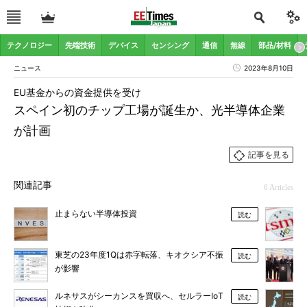
テクノロジー
先端技術
デバイス
センシング
通信
無線
部品/材料
ニュース
2023年8月10日
EU基金からの資金提供を受け
スペイン初のチップ工場が誕生か、光半導体企業
が計画
記事を見る
関連記事
6 Articles
止まらない半導体投資
読む
東芝の23年度1Qは赤字転落、キオクシア不振
読む
が影響
ルネサスがシーカンスを買収へ、セルラーIoT
読む