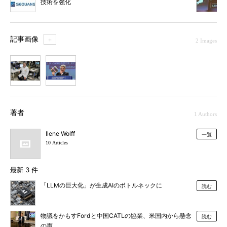
技術を強化
記事画像
＋
2 Images
1
2
著者
1 Authors
Ilene Wolff
一覧
10 Articles
最新 3 件
「LLMの巨大化」が生成AIのボトルネックに
読む
物議をかもすFordと中国CATLの協業、米国内から懸念
読む
の声