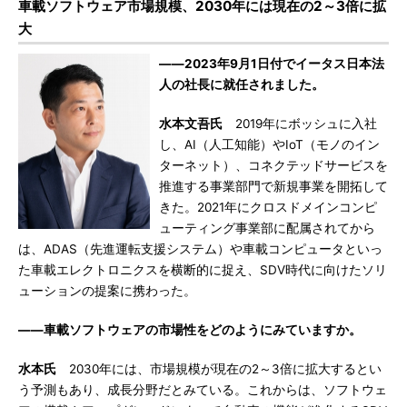
車載ソフトウェア市場規模、2030年には現在の2～3倍に拡
大
――2023年9月1日付でイータス日本法
人の社長に就任されました。
水本文吾氏
2019年にボッシュに入社
し、AI（人工知能）やIoT（モノのイン
ターネット）、コネクテッドサービスを
推進する事業部門で新規事業を開拓して
きた。2021年にクロスドメインコンピ
ューティング事業部に配属されてから
は、ADAS（先進運転支援システム）や車載コンピュータといっ
た車載エレクトロニクスを横断的に捉え、SDV時代に向けたソリ
ューションの提案に携わった。
――車載ソフトウェアの市場性をどのようにみていますか。
水本氏
2030年には、市場規模が現在の2～3倍に拡大するとい
う予測もあり、成長分野だとみている。これからは、ソフトウェ