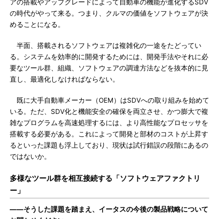
アの搭載やアップグレードによって自動車の機能が進化するSDV
の時代がやって来る。つまり、クルマの価値をソフトウェアが決
めることになる。
半面、搭載されるソフトウェアは複雑化の一途をたどってい
る。システムを効率的に開発するためには、開発手法やそれに必
要なツール群、組織、ソフトウェアの調達方法などを抜本的に見
直し、最適化しなければならない。
既に大手自動車メーカー（OEM）はSDVへの取り組みを始めて
いる。ただ、SDV化と機能安全の確保を両立させ、かつ膨大で複
雑なプログラムを高速処理するには、より高性能なプロセッサを
搭載する必要がある。これによって開発と部材のコストが上昇す
るといった課題も浮上しており、現状は試行錯誤の段階にあるの
ではないか。
多様なツール群を相互接続する「ソフトウェアファクトリ
ー」
――そうした課題を踏まえ、イータスの今後の製品戦略について