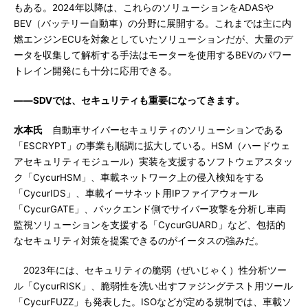
もある。2024年以降は、これらのソリューションをADASや
BEV（バッテリー自動車）の分野に展開する。これまでは主に内
燃エンジンECUを対象としていたソリューションだが、大量のデ
ータを収集して解析する手法はモーターを使用するBEVのパワー
トレイン開発にも十分に応用できる。
――SDVでは、セキュリティも重要になってきます。
水本氏
自動車サイバーセキュリティのソリューションである
「ESCRYPT」の事業も順調に拡大している。HSM（ハードウェ
アセキュリティモジュール）実装を支援するソフトウェアスタッ
ク「CycurHSM」、車載ネットワーク上の侵入検知をする
「CycurIDS」、車載イーサネット用IPファイアウォール
「CycurGATE」、バックエンド側でサイバー攻撃を分析し車両
監視ソリューションを支援する「CycurGUARD」など、包括的
なセキュリティ対策を提案できるのがイータスの強みだ。
2023年には、セキュリティの脆弱（ぜいじゃく）性分析ツー
ル「CycurRISK」、脆弱性を洗い出すファジングテスト用ツール
「CycurFUZZ」も発表した。ISOなどが定める規制では、車載ソ