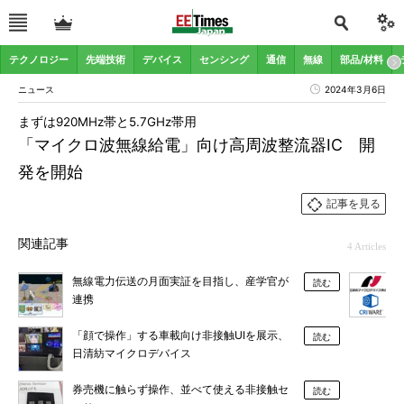
テクノロジー
先端技術
デバイス
センシング
通信
無線
部品/材料
ニュース
2024年3月6日
まずは920MHz帯と5.7GHz帯用
「マイクロ波無線給電」向け高周波整流器IC 開
発を開始
記事を見る
関連記事
4 Articles
無線電力伝送の月面実証を目指し、産学官が
読む
連携
「顔で操作」する車載向け非接触UIを展示、
読む
日清紡マイクロデバイス
券売機に触らず操作、並べて使える非接触セ
読む