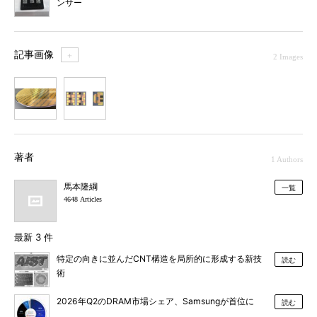
ンサー
記事画像
＋
2 Images
1
2
著者
1 Authors
馬本隆綱
一覧
4648 Articles
最新 3 件
特定の向きに並んだCNT構造を局所的に形成する新技
読む
術
2026年Q2のDRAM市場シェア、Samsungが首位に
読む