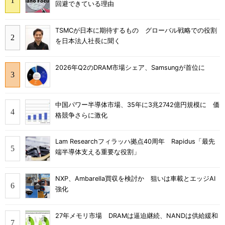
回避できている理由
TSMCが日本に期待するもの グローバル戦略での役割
を日本法人社長に聞く
2026年Q2のDRAM市場シェア、Samsungが首位に
中国パワー半導体市場、35年に3兆2742億円規模に 価
格競争さらに激化
Lam Researchフィラッハ拠点40周年 Rapidus「最先
端半導体支える重要な役割」
NXP、Ambarella買収を検討か 狙いは車載とエッジAI
強化
27年メモリ市場 DRAMは逼迫継続、NANDは供給緩和