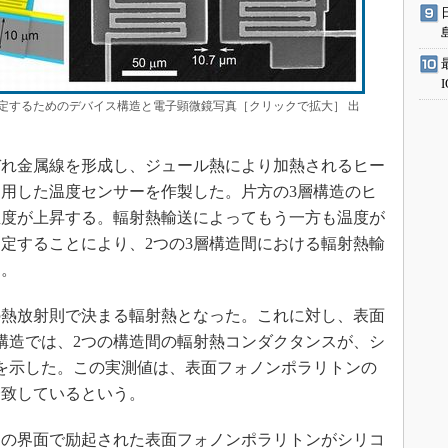
定するためのデバイス構造と電子顕微鏡写真［クリックで拡大］ 出
ぞれ金属線を形成し、ジュール熱により加熱されるヒー
用した温度センサーを作製した。片方の3層構造のヒ
温度が上昇する。輻射熱輸送によってもう一方も温度が
定することにより、2つの3層構造間における輻射熱輸
た。
熱放射則で決まる輻射熱となった。これに対し、表面
構造では、2つの構造間の輻射熱コンダクタンスが、シ
を示した。この実測値は、表面フォノンポラリトンの
一致しているという。
の界面で励起された表面フォノンポラリトンがシリコ