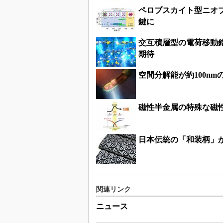
ペロブスカイト型ニオ
鍵に
交互積層型の電荷移動
期待
空間分解能が約100n
磁性半金属の特殊な磁
日本伝統の「和装柄」
関連リンク
ニュース