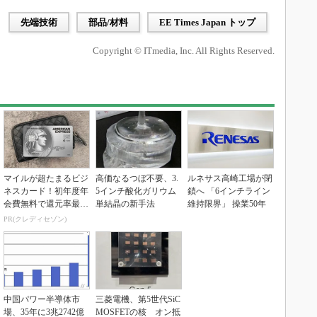
先端技術
部品/材料
EE Times Japan トップ
Copyright © ITmedia, Inc. All Rights Reserved.
マイルが超たまるビジ
高価なるつぼ不要、3.
ルネサス高崎工場が閉
ネスカード！初年度年
5インチ酸化ガリウム
鎖へ 「6インチライン
会費無料で還元率最大
単結晶の新手法
維持限界」 操業50年
1.125%
PR(クレディセゾン)
中国パワー半導体市
三菱電機、第5世代SiC
場、35年に3兆2742億
MOSFETの核 オン抵