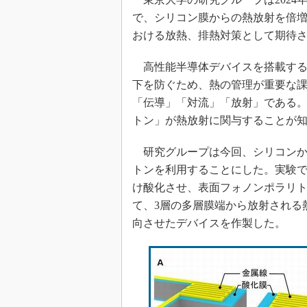
光伝送技
で、シリコン膜からの熱放射を倍
“異端児
おける放熱、排熱対策として期待
改革、執
イノベー
高性能半導体デバイスを搭載する
JASA発
下を防ぐため、熱の管理が重要な
IHSア
「伝導」「対流」「放射」である
トン」が熱放射に関与することが
「英語に
ための新
研究グループは今回、シリコンか
トンを利用することにした。実験では
け酸化させ、表面フォノンポラリ
て、3層の多層膜端から放射される熱
向させたデバイスを作製した。