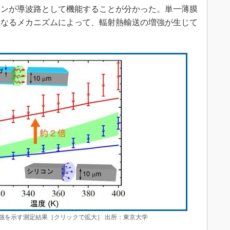
コンが導波路として機能することが分かった。単一薄膜
異なるメカニズムによって、輻射熱輸送の増強が生じて
強を示す測定結果［クリックで拡大］ 出所：東京大学