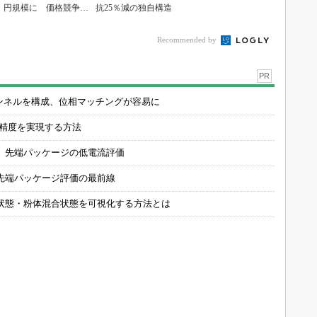
円規模に 価格競争さ
抗25％減の独自構造
らに激化
Recommended by
PR
チャンネルを構成、位相マッチングが容易に
の精度を実現する方法
 先端パッケージの低電流評価
先端パッケージ評価の最前線
状態・粉体混合状態を可視化する方法とは