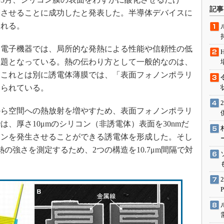
術を知る
記事
増させることに成功したと発表した。半導体デバイスに
エンジニア”が仕掛けた社内
される。
念の180日
ションは日本を救うのか
電子機器では、局所的な発熱による性能や信頼性の低
IoT通信
課題となっている。熱の伝わり方として一般的なのは、
ナリスト「未来展望」
。これとは別に誘電体薄膜では、「表面フォノンポラリ
知られている。
愛されないエンジニア」の
行動論
ら空間への熱放射を増やすため、表面フォノンポラリ
、厚さ10μmのシリコン（非誘電体）表面を30nmだ
トンを発生させることができる誘電体を形成した。そし
の強さを測定するため、2つの構造を10.7μm間隔で対