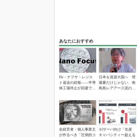
あなたにおすすめ
He・ナフサ・レジス
日本を資源大国へ 埋
ト逼迫の続報――半導
蔵量だけじゃない、南
体工場停止が回避でき
鳥島レアアース泥の価
ている理由
値
全経営者・個人事業主
AIサーバ向け「生産
が作るべき「圧倒的コ
キャパシティー超える