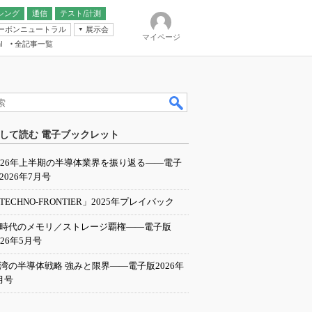
シング
通信
テスト/計測
ーボンニュートラル
展示会
マイページ
全記事一覧
l
ンピューティング
して読む 電子ブックレット
IER
026年上半期の半導体業界を振り返る――電子
2026年7月号
TECHNO-FRONTIER」2025年プレイバック
I時代のメモリ／ストレージ覇権――電子版
026年5月号
湾の半導体戦略 強みと限界――電子版2026年
月号