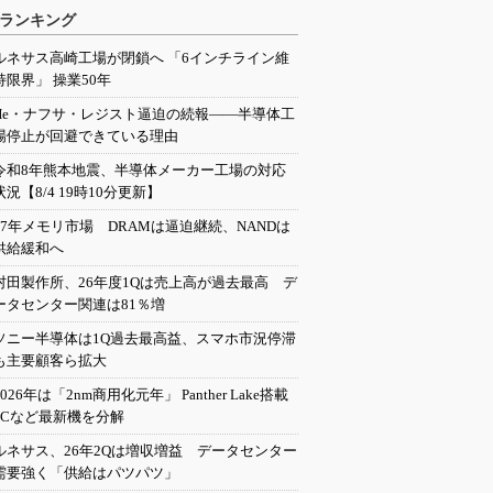
ランキング
ルネサス高崎工場が閉鎖へ 「6インチライン維
持限界」 操業50年
He・ナフサ・レジスト逼迫の続報――半導体工
場停止が回避できている理由
令和8年熊本地震、半導体メーカー工場の対応
状況【8/4 19時10分更新】
27年メモリ市場 DRAMは逼迫継続、NANDは
供給緩和へ
村田製作所、26年度1Qは売上高が過去最高 デ
ータセンター関連は81％増
ソニー半導体は1Q過去最高益、スマホ市況停滞
も主要顧客ら拡大
2026年は「2nm商用化元年」 Panther Lake搭載
PCなど最新機を分解
ルネサス、26年2Qは増収増益 データセンター
需要強く「供給はパツパツ」