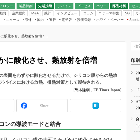
ノロジー
製品解剖
先端技術
デバイス
プロセス
パワー
部品材料
セン
動向
企業動向
統計
インタビュー
コラム
テーマ特集
カ
M&A
5G
ギー
ナログ
無線
集
ニュース
海外
国内
連載
電子版
読者登録
ホワイトペーパー
Specia
フィジカルAI
IoT・エッジコ
モリ
EXPO
Microchip情報
ストレージ通信
EE Times Japan×EDN Japan統合電
エッジAI
子版
I
SEMICON Japan
に酸化させ、熱放射を倍増：...
デバイス通信
パワーエレクトロニクス
電子ブックレット
イコン
CEATEC
のナノフォーカス
半導体後工程
GA
EdgeTech＋
業界スコープ
かに酸化させ、熱放射を倍増
読者調査（EE Times Research）
印刷
TECHNO-FRONT
のエレ・組み込みプレイバ
カーボンニュートラル
2
人とくるま展
の表面をわずかに酸化させるだけで、シリコン膜からの熱放
版
IoT
直前エンジニアの社会人大
デバイスにおける放熱、排熱対策として期待される。
電源設計（EDN Japan）
[
馬本隆綱
，
EE Times Japan
]
「
数字」で回してみよう
エレクトロニクス入門（EDN
A
Japan）
ード ～Behind the
Share
2
rd
年で起こったこと、次の10年
台
こと
コンの導波モードと結合
4
で探るアジアの新トレンド
年5月、シリコン膜の表面をわずかに酸化させるだけ