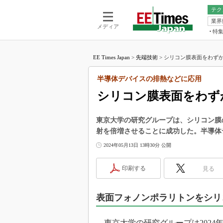
テク
業界
電池／エネル
ア
メディア
特
メ
福田昭の
LS
EE Times Japan
>
先端技術
>
シリコン膜表面をわずか
福田昭の
マ
湯之上隆
半導体デバイスの排熱などに応用
FP
大山聡の
シリコン膜表面をわず
大原雄介
ック
東京大学の研究グループは、シリコン膜
リタイア
射を倍増させることに成功した。半導体
学漂流記
2024年05月13日 13時30分 公開
世界を「
踊るバズワ
印刷する
見る
Buzzwo
この10
で起こる
表面フォノンポラリトンをシリ
製品分解
東京大学の研究グループは2024