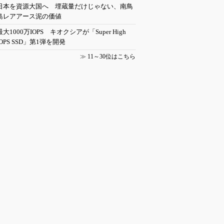
日本を資源大国へ 埋蔵量だけじゃない、南鳥
島レアアース泥の価値
最大1000万IOPS キオクシアが「Super High
IOPS SSD」第1弾を開発
≫
11～30位はこちら