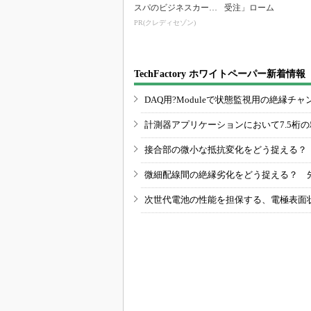
スパのビジネスカー
受注」ローム
ド」
PR(クレディセゾン)
TechFactory ホワイトペーパー新着情報
DAQ用?Moduleで状態監視用の絶縁
計測器アプリケーションにおいて7.5桁
接合部の微小な抵抗変化をどう捉える？
微細配線間の絶縁劣化をどう捉える？ 
次世代電池の性能を担保する、電極表面