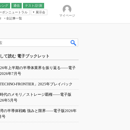
シング
通信
テスト/計測
ーボンニュートラル
展示会
マイページ
全記事一覧
l
ンピューティング
して読む 電子ブックレット
IER
026年上半期の半導体業界を振り返る――電子
2026年7月号
TECHNO-FRONTIER」2025年プレイバック
I時代のメモリ／ストレージ覇権――電子版
026年5月号
湾の半導体戦略 強みと限界――電子版2026年
月号