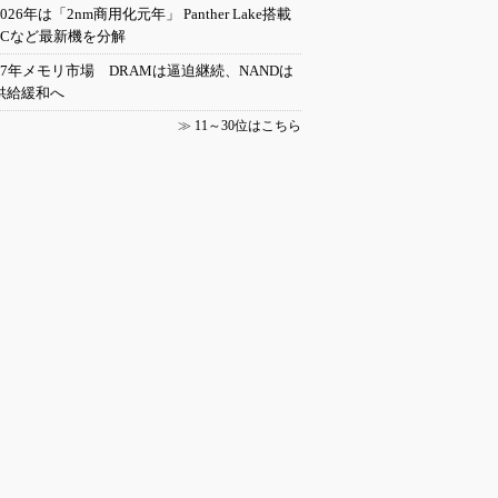
2026年は「2nm商用化元年」 Panther Lake搭載
PCなど最新機を分解
27年メモリ市場 DRAMは逼迫継続、NANDは
供給緩和へ
≫
11～30位はこちら