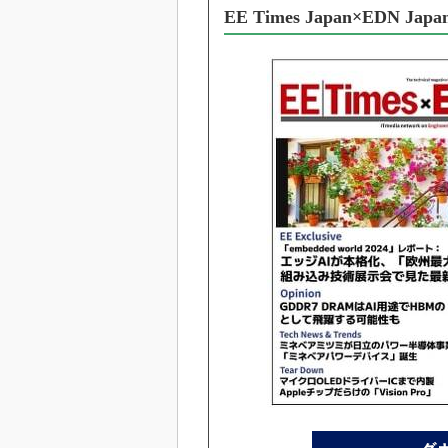
光伝送技
EE Times Japan×EDN J
“異端児
改革、執
イノベー
JASA発
IHSア
「英語に
ための新