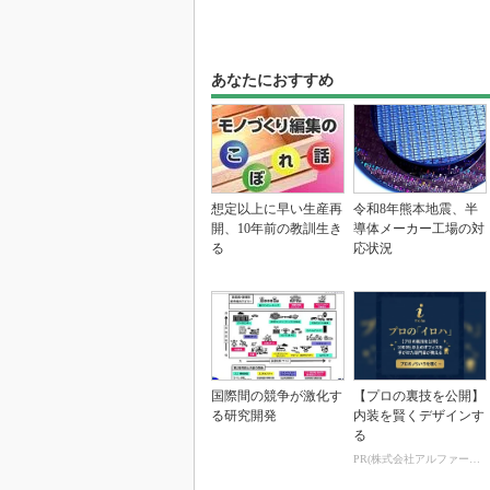
あなたにおすすめ
想定以上に早い生産再
令和8年熊本地震、半
開、10年前の教訓生き
導体メーカー工場の対
る
応状況
国際間の競争が激化す
【プロの裏技を公開】
る研究開発
内装を賢くデザインす
る
PR(株式会社アルファーテクノ)