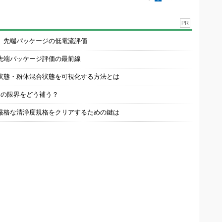
PR
 先端パッケージの低電流評価
先端パッケージ評価の最前線
状態・粉体混合状態を可視化する方法とは
定の限界をどう補う？
厳格な清浄度規格をクリアするための鍵は