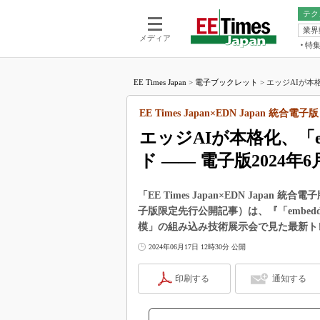
テク
業界
電池／エネル
ア
メディア
特
メ
福田昭の
LS
EE Times Japan
>
電子ブックレット
>
エッジAIが本格化
福田昭の
マ
湯之上隆
EE Times Japan×EDN Japan 統合電子版
FP
大山聡の
エッジAIが本格化、「em
大原雄介
ド ―― 電子版2024年6
ック
リタイア
学漂流記
「EE Times Japan×EDN Japan 
子版限定先行公開記事）は、『「embedde
世界を「
模」の組み込み技術展示会で見た最新ト
踊るバズワ
2024年06月17日 12時30分 公開
Buzzwo
この10
印刷する
通知する
で起こる
製品分解