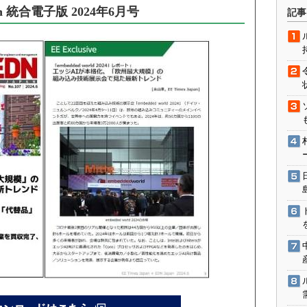
術を知る
apan 統合電子版 2024年6月号
記事
エンジニア”が仕掛けた社内
念の180日
ションは日本を救うのか
IoT通信
ナリスト「未来展望」
愛されないエンジニア」の
行動論