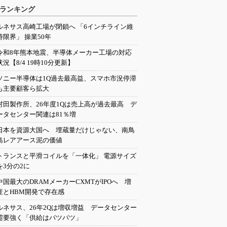
ランキング
ルネサス高崎工場が閉鎖へ 「6インチライン維
持限界」 操業50年
令和8年熊本地震、半導体メーカー工場の対応
状況【8/4 19時10分更新】
ソニー半導体は1Q過去最高益、スマホ市況停滞
も主要顧客ら拡大
村田製作所、26年度1Qは売上高が過去最高 デ
ータセンター関連は81％増
日本を資源大国へ 埋蔵量だけじゃない、南鳥
島レアアース泥の価値
トランスと平滑コイルを「一体化」 電源サイズ
を3分の2に
中国最大のDRAMメーカーCXMTがIPOへ 増
産とHBM開発で存在感
ルネサス、26年2Qは増収増益 データセンター
需要強く「供給はパツパツ」