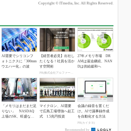
Copyright © ITmedia, Inc. All Rights Reserved.
AI需要でシリコンフ
【経営者必見】出社し
27年メモリ市場 DR
ォトニクスに「300mm
たくなる！社員を活か
AMは逼迫継続、NAN
ウエハー化」の波
す空間術
Dは供給緩和へ
PR(株式会社アルファーテクノ)
「メモリはまだまだ足
マイクロン、AI需要
会議の録音を置くだ
りない」 NASDAQ
で広島工場増強へ起工
け。AIで議事録作成
上場のSK、旺盛な投
式 1.5兆円投資
を自動化する方法
資意欲
PR(カイタヨ)
Recommended by