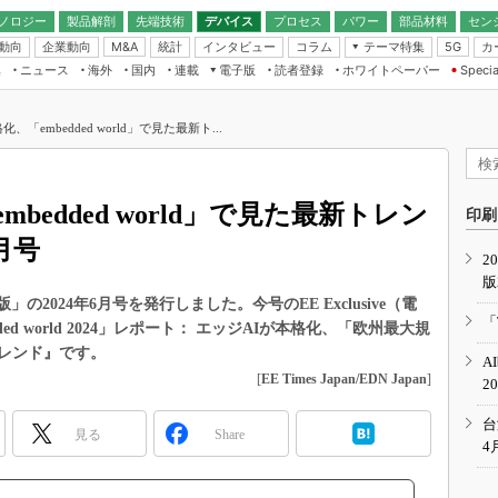
ノロジー
製品解剖
先端技術
デバイス
プロセス
パワー
部品材料
セン
動向
企業動向
統計
インタビュー
コラム
テーマ特集
カ
M&A
5G
ギー
ナログ
無線
集
ニュース
海外
国内
連載
電子版
読者登録
ホワイトペーパー
Specia
フィジカルAI
IoT・エッジコ
モリ
EXPO
Microchip情報
ストレージ通信
EE Times Japan×EDN Japan統合電
エッジAI
子版
I
SEMICON Japan
、「embedded world」で見た最新ト...
デバイス通信
パワーエレクトロニクス
電子ブックレット
イコン
CEATEC
のナノフォーカス
半導体後工程
GA
EdgeTech＋
業界スコープ
bedded world」で見た最新トレン
読者調査（EE Times Research）
印刷
TECHNO-FRONT
のエレ・組み込みプレイバ
月号
カーボンニュートラル
2
人とくるま展
版
IoT
直前エンジニアの社会人大
統合電子版」の2024年6月号を発行しました。今号のEE Exclusive（電
電源設計（EDN Japan）
「
d world 2024」レポート： エッジAIが本格化、「欧州最大規
数字」で回してみよう
エレクトロニクス入門（EDN
レンド』です。
A
Japan）
ード ～Behind the
[
EE Times Japan/EDN Japan
]
2
rd
年で起こったこと、次の10年
台
見る
Share
こと
4
で探るアジアの新トレンド