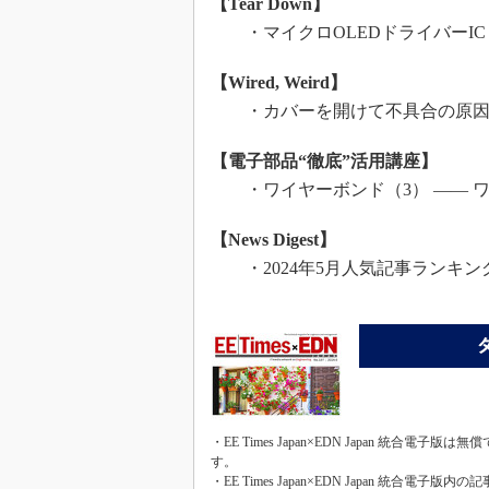
【Tear Down】
・マイクロOLEDドライバーICまで内
【Wired, Weird】
・カバーを開けて不具合の原因を特
【電子部品“徹底”活用講座】
・ワイヤーボンド（3） ―― 
【News Digest】
・2024年5月人気記事ランキン
・EE Times Japan×EDN Japan 統合電
す。
・EE Times Japan×EDN Japan 