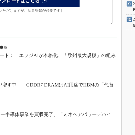
いただけますが、読者登録が必要です］
事※
24」レポート： エッジAIが本格化、「欧州最大規模」の組み
ド
す中： GDDR7 DRAMはAI用途でHBMの「代替
半導体事業を買収完了、「ミネベアパワーデバイ