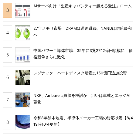
AIサーバ向け「生産キャパシティー超える受注」ローム
27年メモリ市場 DRAMは逼迫継続、NANDは供給緩和
へ
中国パワー半導体市場、35年に3兆2742億円規模に 価
格競争さらに激化
レゾナック、ハードディスク増産に150億円追加投資
NXP、Ambarella買収を検討か 狙いは車載とエッジAI
強化
令和8年熊本地震、半導体メーカー工場の対応状況【8/4
19時10分更新】