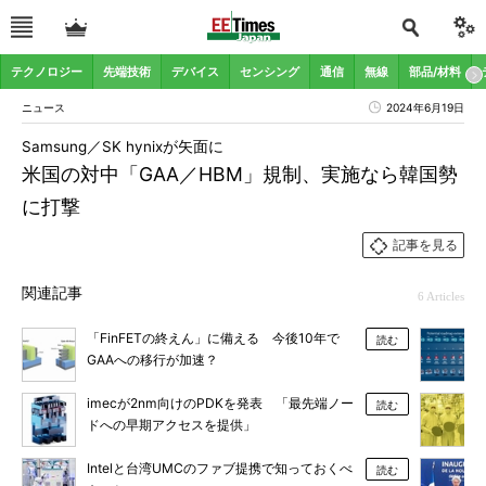
テクノロジー
先端技術
デバイス
センシング
通信
無線
部品/材料
ニュース
2024年6月19日
Samsung／SK hynixが矢面に
米国の対中「GAA／HBM」規制、実施なら韓国勢
に打撃
記事を見る
関連記事
6 Articles
「FinFETの終えん」に備える 今後10年で
読む
GAAへの移行が加速？
imecが2nm向けのPDKを発表 「最先端ノー
読む
ドへの早期アクセスを提供」
Intelと台湾UMCのファブ提携で知っておくべ
読む