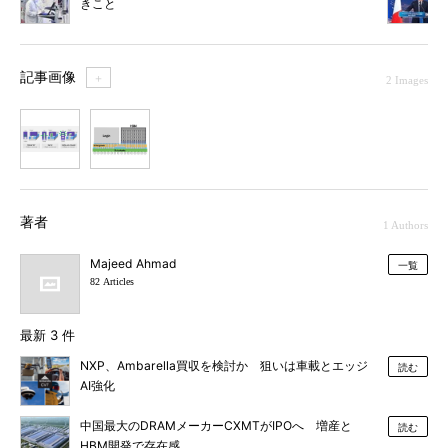
きこと
記事画像
＋
2 Images
1
2
著者
1 Authors
Majeed Ahmad
一覧
82 Articles
最新 3 件
NXP、Ambarella買収を検討か 狙いは車載とエッジ
読む
AI強化
中国最大のDRAMメーカーCXMTがIPOへ 増産と
読む
HBM開発で存在感