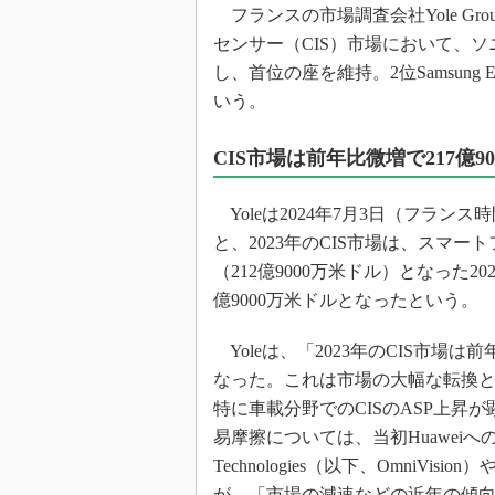
光伝送技
フランスの市場調査会社Yole Gro
センサー（CIS）市場において、
“異端児
改革、執
し、首位の座を維持。2位Samsung E
イノベー
いう。
JASA発
CIS市場は前年比微増で217億9
IHSア
「英語に
Yoleは2024年7月3日（フラン
ための新
と、2023年のCIS市場は、スマ
（212億9000万米ドル）となった
億9000万米ドルとなったという。
Yoleは、「2023年のCIS市
なった。これは市場の大幅な転換と
特に車載分野でのCISのASP上
易摩擦については、当初Huaweiへの
Technologies（以下、OmniVi
が、「市場の減速などの近年の傾