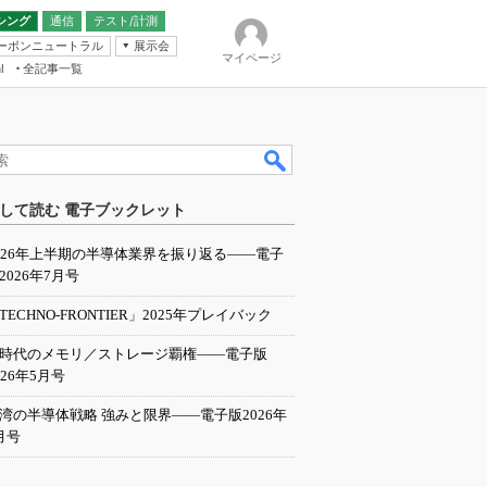
シング
通信
テスト/計測
ーボンニュートラル
展示会
マイページ
全記事一覧
l
ンピューティング
して読む 電子ブックレット
IER
026年上半期の半導体業界を振り返る――電子
2026年7月号
TECHNO-FRONTIER」2025年プレイバック
I時代のメモリ／ストレージ覇権――電子版
026年5月号
湾の半導体戦略 強みと限界――電子版2026年
月号