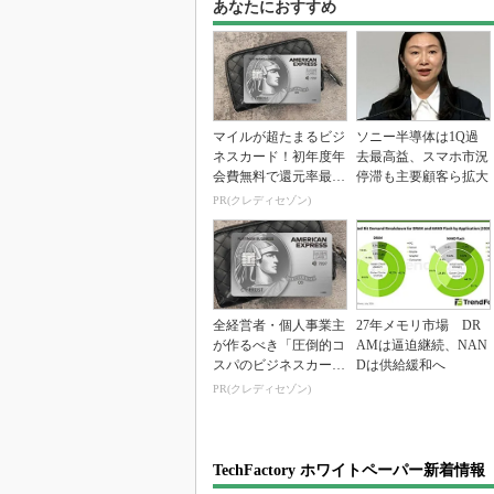
あなたにおすすめ
マイルが超たまるビジ
ソニー半導体は1Q過
ネスカード！初年度年
去最高益、スマホ市況
会費無料で還元率最大
停滞も主要顧客ら拡大
1.125%
PR(クレディセゾン)
全経営者・個人事業主
27年メモリ市場 DR
が作るべき「圧倒的コ
AMは逼迫継続、NAN
スパのビジネスカー
Dは供給緩和へ
ド」
PR(クレディセゾン)
TechFactory ホワイトペーパー新着情報