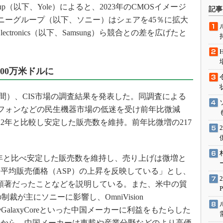
術を知る
up（以下、Yole）によると、2023年のCMOSイメージ
記事
ソニーグループ（以下、ソニー）はシェアを45％に拡大
エンジニア”が仕掛けた社内
念の180日
lectronics（以下、Samsung）ら競合との差を広げたと
ションは日本を救うのか
IoT通信
000万米ドルに
ナリスト「未来展望」
愛されないエンジニア」の
ス時間）、CIS市場の調査結果を発表した。同調査による
行動論
ートフォンなどの民生機器市場の低迷を受け前年比微減
2022年と比較し安定した販売数を維持。前年比微増の217
場は前年と比べ安定した販売数を維持し、売り上げは微増と
平均販売価格（ASP）の上昇を反映している」とし、
昇が顕著だったことなどを説明している。また、米中の貿
制裁が主にソニーに影響し、OmniVision
sion）やGalaxyCoreといった中国メーカーに利益をもたらした
向から、中国メーカーは車載や産業分野などのより高価