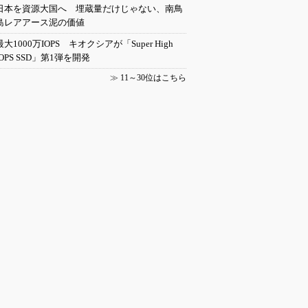
日本を資源大国へ 埋蔵量だけじゃない、南鳥
島レアアース泥の価値
最大1000万IOPS キオクシアが「Super High
IOPS SSD」第1弾を開発
≫
11～30位はこちら