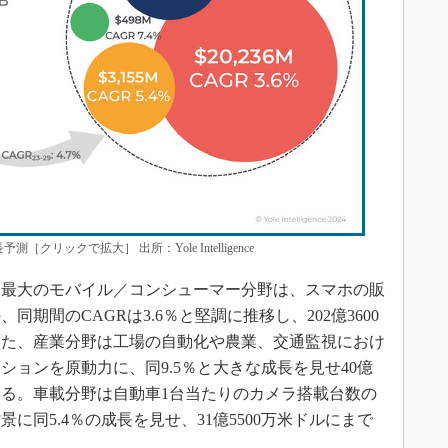
［クリックで拡大］ 出所：Yole Intelligence
最大のモバイル／コンシューマー分野は、スマホの販
期間のCAGRは3.6％と堅調に推移し、202億3600
また、産業分野は工場の自動化や農業、交通監視におけ
ョンを原動力に、同9.5％と大きな成長を見せ40億
ている。車載分野は自動車1台当たりのカメラ搭載台数の
に同5.4％の成長を見せ、31億5500万米ドルにまで