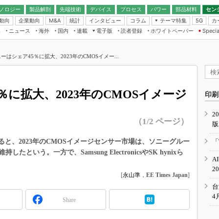
ノロジー
製品解剖
先端技術
デバイス
プロセス
パワー
部品材料
セン
動向
企業動向
統計
インタビュー
コラム
テーマ特集
カ
M&A
5G
ギー
ナログ
無線
集
ニュース
海外
国内
連載
電子版
読者登録
ホワイトペーパー
Specia
フィジカルAI
IoT・エッジコ
モリ
EXPO
Microchip情報
ストレージ通信
EE Times Japan×EDN Japan統合電
エッジAI
子版
I
SEMICON Japan
ーはシェア45％に拡大、2023年のCMOSイメー...
デバイス通信
パワーエレクトロニクス
電子ブックレット
イコン
CEATEC
のナノフォーカス
半導体後工程
GA
EdgeTech＋
業界スコープ
％に拡大、2023年のCMOSイメージ
読者調査（EE Times Research）
印刷
TECHNO-FRONT
のエレ・組み込みプレイバ
カーボンニュートラル
2
人とくるま展
（1/2 ページ）
版
IoT
直前エンジニアの社会人大
電源設計（EDN Japan）
によると、2023年のCMOSイメージセンサー市場は、ソニーグルー
「
数字」で回してみよう
いう。一方で、Samsung ElectronicsやSK hynixら
エレクトロニクス入門（EDN
A
Japan）
ード ～Behind the
2
rd
[
永山準
，
EE Times Japan
]
年で起こったこと、次の10年
台
こと
4
Share
で探るアジアの新トレンド