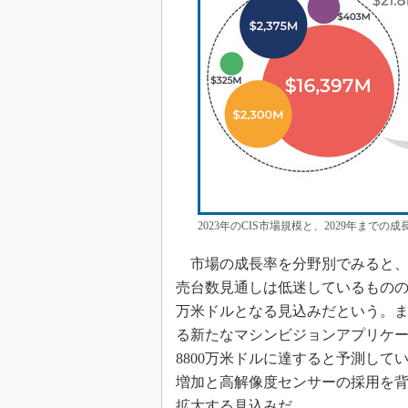
2023年のCIS市場規模と、2029年までの成長予測
市場の成長率を分野別でみると、
売台数見通しは低迷しているものの、同
万米ドルとなる見込みだという。
る新たなマシンビジョンアプリケーシ
8800万米ドルに達すると予測し
増加と高解像度センサーの採用を背景
拡大する見込みだ。