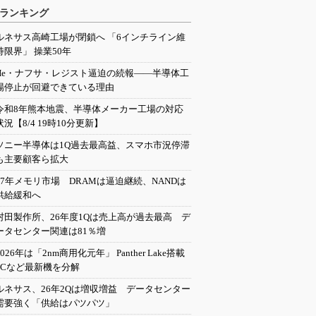
ランキング
ルネサス高崎工場が閉鎖へ 「6インチライン維
持限界」 操業50年
He・ナフサ・レジスト逼迫の続報――半導体工
場停止が回避できている理由
令和8年熊本地震、半導体メーカー工場の対応
状況【8/4 19時10分更新】
ソニー半導体は1Q過去最高益、スマホ市況停滞
も主要顧客ら拡大
27年メモリ市場 DRAMは逼迫継続、NANDは
供給緩和へ
村田製作所、26年度1Qは売上高が過去最高 デ
ータセンター関連は81％増
2026年は「2nm商用化元年」 Panther Lake搭載
PCなど最新機を分解
ルネサス、26年2Qは増収増益 データセンター
需要強く「供給はパツパツ」