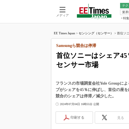
テク
業界
電池／エネル
ア
メディア
特
メ
福田昭の
LS
EE Times Japan
>
センシング（センサー）
>
首位ソニ
福田昭の
マ
湯之上隆
Samsungら競合は停滞
FP
大山聡の
首位ソニーはシェア45
大原雄介
センサー市場
ック
リタイア
学漂流記
フランスの市場調査会社Yole Group
世界を「
プがシェアを45％に伸ばし、首位の座を維持したと
競合のシェアは停滞／減少した。
踊るバズワ
Buzzwo
2024年07月04日 16時55分 公開
この10
で起こる
印刷する
見る
製品分解