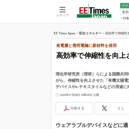
テク
業界
電池／エネル
ア
メディア
特
メ
福田昭の
LS
EE Times Japan
>
電池/エネルギー
>
高効率で伸縮性を
福田昭の
マ
湯之上隆
発電層と透明電極に新材料を採用
FP
大山聡の
高効率で伸縮性を向上
大原雄介
ック
リタイア
理化学研究所（理研）らによる国際共同
学漂流記
がら、伸縮性を向上させた「有機太陽電
デバイスやe-テキスタイルなどの用途に
世界を「
2024年07月08日 10時30分 公開
踊るバズワ
Buzzwo
印刷する
見る
この10
で起こる
製品分解
ウェアラブルデバイスなどに適