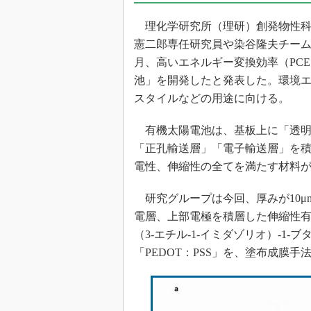
光伝送技
理化学研究所（理研）創発物性科
“異端児
改革、執
憲二郎専任研究員や染谷隆夫チーム
イノベー
月、高いエネルギー変換効率（PC
池」を開発したと発表した。環境エ
JASA発
スタイルなどの用途に向ける。
IHSア
「英語に
有機太陽電池は、基板上に「透明
ための新
「正孔輸送層」「電子輸送層」を
電性、伸縮性の全てを満たす材料
研究グループは今回、厚みが10μ
電層、上部電極を積層した伸縮性有機
（3-エチル-1-イミダゾリオ）-1
「PEDOT：PSS」を、塗布成膜