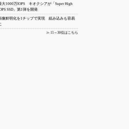
最大1000万IOPS キオクシアが「Super High
IOPS SSD」第1弾を開発
画像鮮明化を1チップで実現 組み込みも容易
に
≫
11～30位はこちら