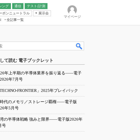
シング
通信
テスト/計測
ーボンニュートラル
展示会
マイページ
全記事一覧
l
ンピューティング
して読む 電子ブックレット
IER
026年上半期の半導体業界を振り返る――電子
2026年7月号
TECHNO-FRONTIER」2025年プレイバック
I時代のメモリ／ストレージ覇権――電子版
026年5月号
湾の半導体戦略 強みと限界――電子版2026年
月号