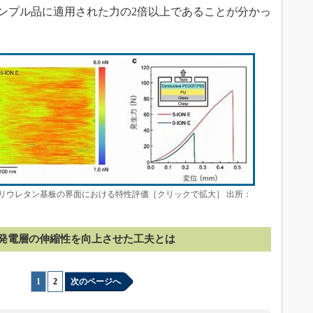
サンプル品に適用された力の2倍以上であることが分かっ
とポリウレタン基板の界面における特性評価［クリックで拡大］ 出所：
発電層の伸縮性を向上させた工夫とは
1
|
2
次のページへ