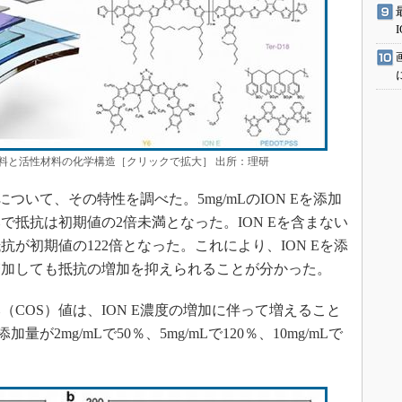
料と活性材料の化学構造［クリックで拡大］ 出所：理研
ついて、その特性を調べた。5mg/mLのION Eを添加
で抵抗は初期値の2倍未満となった。ION Eを含まない
抗が初期値の122倍となった。これにより、ION Eを添
増加しても抵抗の増加を抑えられることが分かった。
COS）値は、ION E濃度の増加に伴って増えること
が2mg/mLで50％、5mg/mLで120％、10mg/mLで