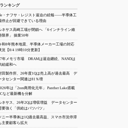
ランキング
He・ナフサ・レジスト逼迫の続報――半導体工
場停止が回避できている理由
ルネサス高崎工場が閉鎖へ 「6インチライン維
持限界」 操業50年
令和8年熊本地震、半導体メーカー工場の対応
状況【8/4 19時10分更新】
27年メモリ市場 DRAMは逼迫継続、NANDは
供給緩和へ
村田製作所、26年度1Qは売上高が過去最高 デ
ータセンター関連は81％増
2026年は「2nm商用化元年」 Panther Lake搭載
PCなど最新機を分解
ルネサス、26年2Qは増収増益 データセンター
需要強く「供給はパツパツ」
ソニー半導体は1Q過去最高益、スマホ市況停滞
も主要顧客ら拡大