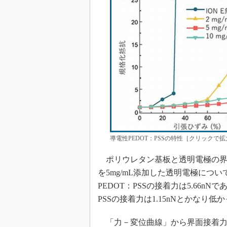
導電性PEDOT：PSSの特性［クリックで拡
ポリウレタン基板と透明電極の界面に
を5mg/mL添加した透明電極につい
PEDOT：PSSの接着力は5.66n
PSSの接着力は1.15nNとかなり低
「力－変位曲線」から界面接着力を