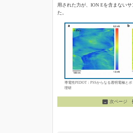
用された力が、ION Eを含まない
た。
導電性PEDOT：PSSからなる透明電極
理研
次ページ
→