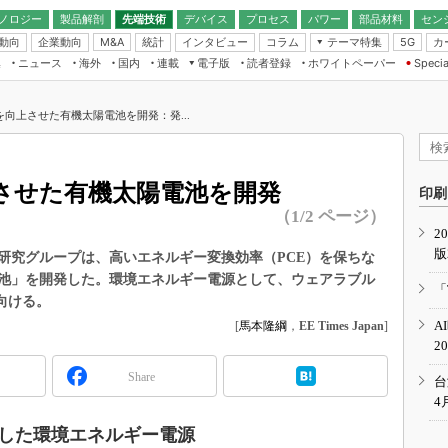
ノロジー
製品解剖
先端技術
デバイス
プロセス
パワー
部品材料
セン
動向
企業動向
統計
インタビュー
コラム
テーマ特集
カ
M&A
5G
ギー
ナログ
無線
集
ニュース
海外
国内
連載
電子版
読者登録
ホワイトペーパー
Specia
フィジカルAI
IoT・エッジコ
モリ
EXPO
Microchip情報
ストレージ通信
EE Times Japan×EDN Japan統合電
エッジAI
子版
I
SEMICON Japan
向上させた有機太陽電池を開発：発...
デバイス通信
パワーエレクトロニクス
電子ブックレット
イコン
CEATEC
のナノフォーカス
半導体後工程
GA
EdgeTech＋
業界スコープ
させた有機太陽電池を開発
読者調査（EE Times Research）
印刷
TECHNO-FRONT
のエレ・組み込みプレイバ
（1/2 ページ）
カーボンニュートラル
2
人とくるま展
版
IoT
直前エンジニアの社会人大
研究グループは、高いエネルギー変換効率（PCE）を保ちな
池」を開発した。環境エネルギー電源として、ウェアラブル
電源設計（EDN Japan）
「
向ける。
数字」で回してみよう
エレクトロニクス入門（EDN
A
[
馬本隆綱
，
EE Times Japan
]
Japan）
ード ～Behind the
2
rd
Share
年で起こったこと、次の10年
台
こと
4
で探るアジアの新トレンド
した環境エネルギー電源