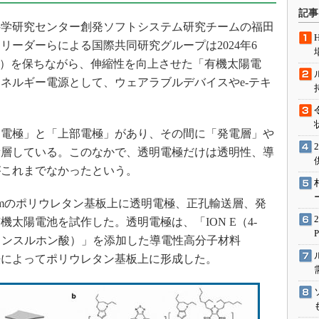
術を知る
記事
学研究センター創発ソフトシステム研究チームの福田
エンジニア”が仕掛けた社内
念の180日
リーダーらによる国際共同研究グループは2024年6
ションは日本を救うのか
E）を保ちながら、伸縮性を向上させた「有機太陽電
ネルギー電源として、ウェアラブルデバイスやe-テキ
IoT通信
ナリスト「未来展望」
愛されないエンジニア」の
電極」と「上部電極」があり、その間に「発電層」や
行動論
積層している。このなかで、透明電極だけは透明性、導
がこれまでなかったという。
mのポリウレタン基板上に透明電極、正孔輸送層、発
太陽電池を試作した。透明電極は、「ION E（4-
-ブタンスルホン酸）」を添加した導電性高分子材料
手法によってポリウレタン基板上に形成した。