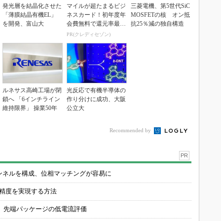
発光層を結晶化させた
マイルが超たまるビジ
三菱電機、第5世代SiC
「薄膜結晶有機EL」
ネスカード！初年度年
MOSFETの核 オン抵
を開発、富山大
会費無料で還元率最大
抗25％減の独自構造
1.125%
PR(クレディセゾン)
ルネサス高崎工場が閉
光反応で有機半導体の
鎖へ 「6インチライン
作り分けに成功、大阪
維持限界」 操業50年
公立大
Recommended by
PR
チャンネルを構成、位相マッチングが容易に
の精度を実現する方法
 先端パッケージの低電流評価