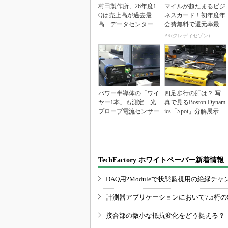
村田製作所、26年度1
マイルが超たまるビジ
Qは売上高が過去最
ネスカード！初年度年
高 データセンター関
会費無料で還元率最大
連は81％増
1.125%
PR(クレディセゾン)
パワー半導体の「ワイ
四足歩行の肝は？ 写
ヤー1本」も測定 光
真で見るBoston Dynam
プローブ電流センサー
ics「Spot」分解展示
TechFactory ホワイトペーパー新着情報
DAQ用?Moduleで状態監視用の絶縁
計測器アプリケーションにおいて7.5桁
接合部の微小な抵抗変化をどう捉える？