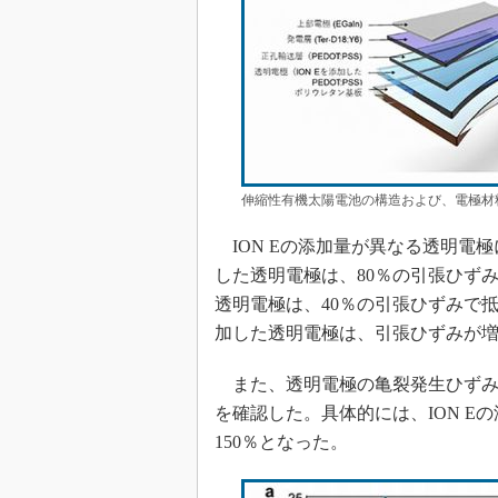
伸縮性有機太陽電池の構造および、電極材
ION Eの添加量が異なる透明電極に
した透明電極は、80％の引張ひずみ
透明電極は、40％の引張ひずみで抵
加した透明電極は、引張ひずみが
また、透明電極の亀裂発生ひずみ（
を確認した。具体的には、ION Eの添加量
150％となった。