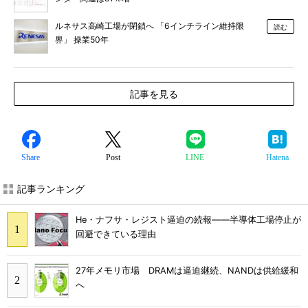
ルネサス高崎工場が閉鎖へ 「6インチライン維持限
読む
界」 操業50年
記事を見る
Share
Post
LINE
Hatena
記事ランキング
He・ナフサ・レジスト逼迫の続報――半導体工場停止が
回避できている理由
27年メモリ市場 DRAMは逼迫継続、NANDは供給緩和
へ