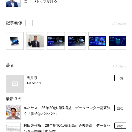
に IFSトップが語る
記事画像
＋
10 Images
1
2
3
4
5
6
7
著者
1 Authors
浅井涼
一覧
478 Articles
最新 3 件
ルネサス、26年2Qは増収増益 データセンター需要強
読む
く「供給はパツパツ」
村田製作所、26年度1Qは売上高が過去最高 データセ
読む
ンター関連は81％増