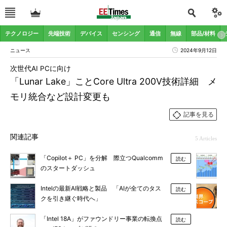
テクノロジー
先端技術
デバイス
センシング
通信
無線
部品/材料
ニュース
2024年9月12日
次世代AI PCに向け
「Lunar Lake」ことCore Ultra 200V技術詳細 メ
モリ統合など設計変更も
記事を見る
関連記事
5 Articles
「Copilot＋ PC」を分解 際立つQualcomm
読む
のスタートダッシュ
Intelの最新AI戦略と製品 「AIが全てのタス
読む
クを引き継ぐ時代へ」
「Intel 18A」がファウンドリー事業の転換点
読む