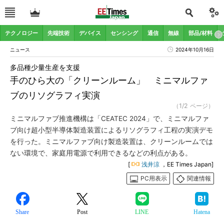
テクノロジー
先端技術
デバイス
センシング
通信
無線
部品/材料
ニュース
2024年10月16日
多品種少量生産を支援
手のひら大の「クリーンルーム」 ミニマルファ
ブのリソグラフィ実演
（1/2 ページ）
ミニマルファブ推進機構は「CEATEC 2024」で、ミニマルファ
ブ向け超小型半導体製造装置によるリソグラフィ工程の実演デモ
を行った。ミニマルファブ向け製造装置は、クリーンルームでは
ない環境で、家庭用電源で利用できるなどの利点がある。
[
浅井涼
，EE Times Japan]
PC用表示
関連情報
Share
Post
LINE
Hatena