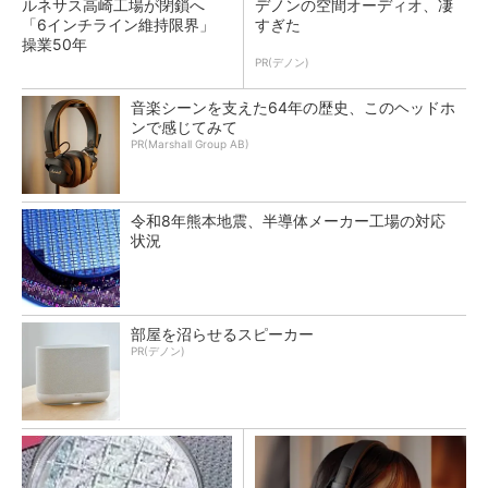
ルネサス高崎工場が閉鎖へ
デノンの空間オーディオ、凄
「6インチライン維持限界」
すぎた
操業50年
PR(デノン)
音楽シーンを支えた64年の歴史、このヘッドホ
ンで感じてみて
PR(Marshall Group AB)
令和8年熊本地震、半導体メーカー工場の対応
状況
部屋を沼らせるスピーカー
PR(デノン)