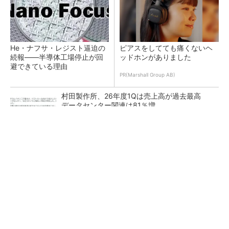
He・ナフサ・レジスト逼迫の
ピアスをしてても痛くないヘ
続報――半導体工場停止が回
ッドホンがありました
避できている理由
PR(Marshall Group AB)
村田製作所、26年度1Qは売上高が過去最高
データセンター関連は81％増
ソニー半導体は1Q過去最高益、スマホ市況停滞
も主要顧客ら拡大
27年メモリ市場 DRAMは逼迫継続、NANDは
供給緩和へ