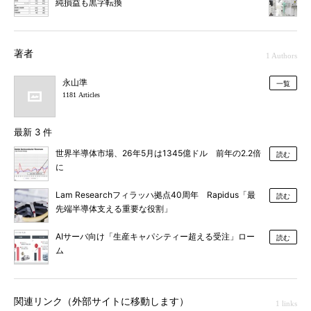
純損益も黒字転換
著者
1 Authors
永山準
一覧
1181 Articles
最新 3 件
世界半導体市場、26年5月は1345億ドル 前年の2.2倍
読む
に
Lam Researchフィラッハ拠点40周年 Rapidus「最
読む
先端半導体支える重要な役割」
AIサーバ向け「生産キャパシティー超える受注」ロー
読む
ム
関連リンク（外部サイトに移動します）
1 links