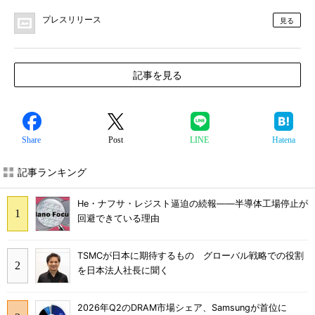
プレスリリース
見る
記事を見る
Share
Post
LINE
Hatena
記事ランキング
He・ナフサ・レジスト逼迫の続報――半導体工場停止が
回避できている理由
TSMCが日本に期待するもの グローバル戦略での役割
を日本法人社長に聞く
2026年Q2のDRAM市場シェア、Samsungが首位に