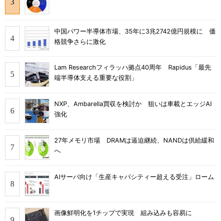
中国パワー半導体市場、35年に3兆2742億円規模に 価
格競争さらに激化
Lam Researchフィラッハ拠点40周年 Rapidus「最先
端半導体支える重要な役割」
NXP、Ambarella買収を検討か 狙いは車載とエッジAI
強化
27年メモリ市場 DRAMは逼迫継続、NANDは供給緩和
へ
AIサーバ向け「生産キャパシティー超える受注」ローム
画像鮮明化を1チップで実現 組み込みも容易に