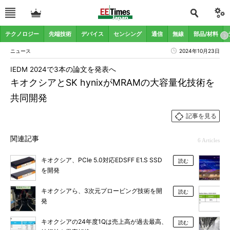
テクノロジー
先端技術
デバイス
センシング
通信
無線
部品/材料
ニュース
2024年10月23日
IEDM 2024で3本の論文を発表へ
キオクシアとSK hynixがMRAMの大容量化技術を
共同開発
記事を見る
関連記事
6 Articles
キオクシア、PCIe 5.0対応EDSFF E1.S SSD
読む
を開発
キオクシアら、3次元プロービング技術を開
読む
発
キオクシアの24年度1Qは売上高が過去最高、
読む