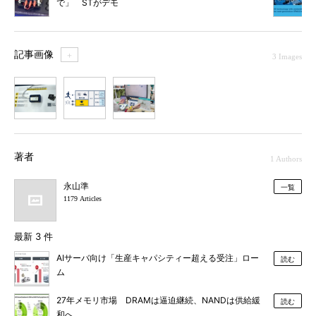
で」 STがデモ
記事画像
＋
3 Images
1
2
3
著者
1 Authors
永山準
一覧
1179 Articles
最新 3 件
AIサーバ向け「生産キャパシティー超える受注」ロー
読む
ム
27年メモリ市場 DRAMは逼迫継続、NANDは供給緩
読む
和へ