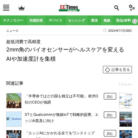
テクノロジー
先端技術
デバイス
センシング
通信
無線
部品/材料
ニュース
2024年11月29日
超低消費で高精度
2mm角のバイオセンサーがヘルスケアを変える
AIや加速度計を集積
記事を見る
関連記事
6 Articles
「半導体ではどの国も独立は不可能」 欧州3
読む
社のCEOが強調
STとQualcommが無線IoTで戦略的提携、エ
読む
ッジAI普及に向け
「エッジAIにかかわる全てをワンストップ
読む