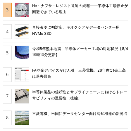
He・ナフサ・レジスト逼迫の続報――半導体工場停止が
回避できている理由
直接液冷に初対応、キオクシアがデータセンター用
NVMe SSD
令和8年熊本地震、半導体メーカー工場の対応状況【8/4
19時10分更新】
FAや光デバイスがけん引 三菱電機、26年度Q1売上高
は過去最高
半導体製品の信頼性とサプライチェーンにおけるトレー
サビリティの重要性（後編）
三菱電機、米国にデータセンター向け冷却機器の新拠点