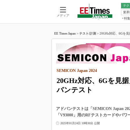
テク
業界
電池／エネル
ア
メディア
特
メ
福田昭の
LS
EE Times Japan
>
テスト/計測
>
20GHz対応、6Gを
福田昭の
マ
湯之上隆
FP
大山聡の
大原雄介
ック
SEMICON Japan 2024
リタイア
学漂流記
20GHz対応、6Gを
世界を「
バンテスト
踊るバズワ
Buzzwo
アドバンテストは「SEMICON Japan 20
この10
で起こる
「V93000」用のRFテストカードやパ
製品分解
2025年01月24日 10時30分 公開