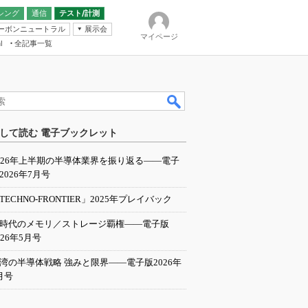
シング
通信
テスト/計測
ーボンニュートラル
展示会
マイページ
全記事一覧
l
ンピューティング
して読む 電子ブックレット
IER
026年上半期の半導体業界を振り返る――電子
2026年7月号
TECHNO-FRONTIER」2025年プレイバック
I時代のメモリ／ストレージ覇権――電子版
026年5月号
湾の半導体戦略 強みと限界――電子版2026年
月号