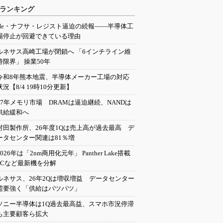
ランキング
He・ナフサ・レジスト逼迫の続報――半導体工
場停止が回避できている理由
ルネサス高崎工場が閉鎖へ 「6インチライン維
持限界」 操業50年
令和8年熊本地震、半導体メーカー工場の対応
状況【8/4 19時10分更新】
27年メモリ市場 DRAMは逼迫継続、NANDは
供給緩和へ
村田製作所、26年度1Qは売上高が過去最高 デ
ータセンター関連は81％増
2026年は「2nm商用化元年」 Panther Lake搭載
PCなど最新機を分解
ルネサス、26年2Qは増収増益 データセンター
需要強く「供給はパツパツ」
ソニー半導体は1Q過去最高益、スマホ市況停滞
も主要顧客ら拡大