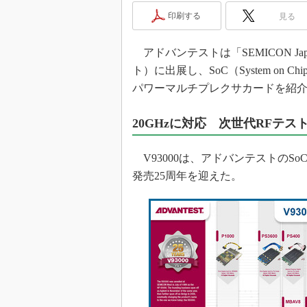
光伝送技
印刷する
見る
“異端児
改革、執
アドバンテストは「SEMICON Japa
イノベー
ト）に出展し、SoC（System on
JASA発
パワーマルチプレクサカードを紹
IHSア
20GHzに対応 次世代RFテス
「英語に
ための新
V93000は、アドバンテストのS
発売25周年を迎えた。