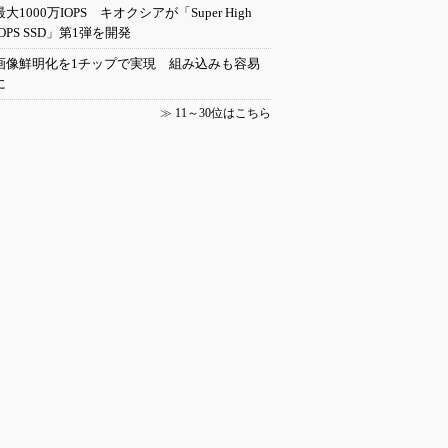
最大1000万IOPS キオクシアが「Super High
IOPS SSD」第1弾を開発
画像鮮明化を1チップで実現 組み込みも容易
に
≫
11～30位はこちら