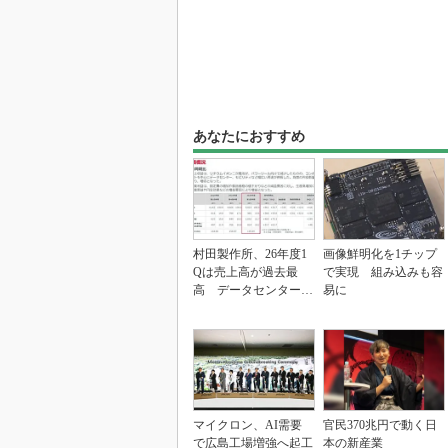
あなたにおすすめ
村田製作所、26年度1
画像鮮明化を1チップ
Qは売上高が過去最
で実現 組み込みも容
高 データセンター関
易に
連は81％増
マイクロン、AI需要
官民370兆円で動く日
で広島工場増強へ起工
本の新産業