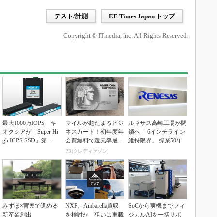
テスト/計測
EE Times Japan トップ
Copyright © ITmedia, Inc. All Rights Reserved.
最大1000万IOPS キ
マイルが超たまるビジ
ルネサス高崎工場が閉
オクシアが「Super Hi
ネスカード！初年度年
鎖へ 「6インチライン
gh IOPS SSD」第...
会費無料で還元率最大
維持限界」 操業50年
1.125%
PR(クレディセゾン)
みずほ×官民で進める
NXP、Ambarella買収
SoCから実機までフィ
新産業創出
を検討か 狙いは車載
ジカルAIを一括サポ