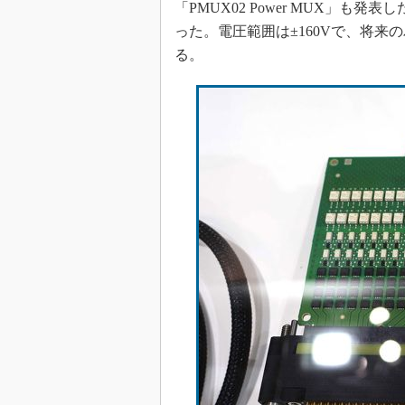
「PMUX02 Power MUX」も
った。電圧範囲は±160Vで、将
る。