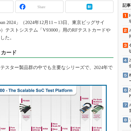
術を知る
記事
Share
エンジニア”が仕掛けた社内
念の180日
n 2024」（2024年12月11～13日、東京ビッグサイ
ションは日本を救うのか
 Chip）テストシステム「V93000」用のRFテストカードや
IoT通信
介した。
ナリスト「未来展望」
トカード
愛されないエンジニア」の
行動論
oCテスター製品群の中でも主要なシリーズで、2024年で