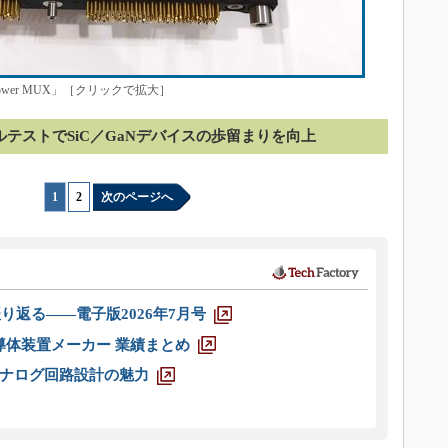
wer MUX」［クリックで拡大］
ルテストでSiC／GaNデバイスの歩留まりを向上
1
|
2
次のページへ
り返る――電子版2026年7月号
半導体装置メーカー 業績まとめ
ナログ回路設計の魅力