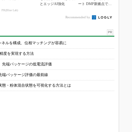
とエッジAI強化
ート DMP新拠点で展
開加速
PR(Blue Lab)
Recommended by
PR
チャンネルを構成、位相マッチングが容易に
の精度を実現する方法
 先端パッケージの低電流評価
先端パッケージ評価の最前線
状態・粉体混合状態を可視化する方法とは