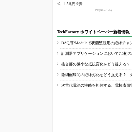
式 1.5兆円投資
PR(Blue Lab)
TechFactory ホワイトペーパー新着情報
DAQ用?Moduleで状態監視用の絶縁
計測器アプリケーションにおいて7.5桁
接合部の微小な抵抗変化をどう捉える？
微細配線間の絶縁劣化をどう捉える？ 
次世代電池の性能を担保する、電極表面