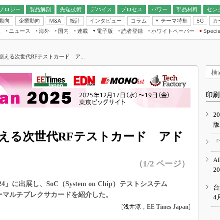
ノロジー
製品解剖
先端技術
デバイス
プロセス
パワー
部品材料
セン
動向
企業動向
統計
インタビュー
コラム
テーマ特集
カ
M&A
5G
ギー
ナログ
無線
集
ニュース
海外
国内
連載
電子版
読者登録
ホワイトペーパー
Specia
フィジカルAI
IoT・エッジコ
モリ
EXPO
Microchip情報
ストレージ通信
EE Times Japan×EDN Japan統合電
エッジAI
子版
I
SEMICON Japan
見据える次世代RFテストカード ア...
デバイス通信
パワーエレクトロニクス
電子ブックレット
イコン
CEATEC
のナノフォーカス
半導体後工程
GA
EdgeTech＋
業界スコープ
読者調査（EE Times Research）
印刷
TECHNO-FRONT
のエレ・組み込みプレイバ
カーボンニュートラル
2
人とくるま展
版
IoT
直前エンジニアの社会人大
見据える次世代RFテストカード アド
電源設計（EDN Japan）
「
数字」で回してみよう
エレクトロニクス入門（EDN
A
Japan）
（1/2 ページ）
ード ～Behind the
2
rd
24」に出展し、SoC（System on Chip）テストシステム
年で起こったこと、次の10年
台
こと
ワーマルチプレクサカードを紹介した。
4
[
浅井涼
，
EE Times Japan
]
で探るアジアの新トレンド