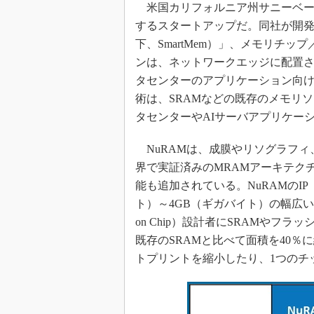
米国カリフォルニア州サニーベール
するスタートアップだ。同社が開発している
下、SmartMem）」、メモリチ
ンは、ネットワークエッジに配置
タセンターのアプリケーション向
術は、SRAMなどの既存のメモリ
タセンターやAIサーバアプリケー
NuRAMは、成膜やリソグラフィ
界で実証済みのMRAMアーキテク
能も追加されている。NuRAMのIP（Int
ト）～4GB（ギガバイト）の幅広いメ
on Chip）設計者にSRAMやフ
既存のSRAMと比べて面積を40％
トプリントを縮小したり、1つのチ