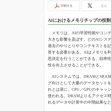
光伝送技
印刷する
見る
“異端児
改革、執
AIにおけるメモリチップの役割
イノベー
JASA発
メモリは、AIの学習性能やコン
IHSア
大きな影響を及ぼす。どのAIシス
「英語に
過去のやりとりやコンテキストを
ための新
答する必要がある。AIはメモリを
思決定を行うことができる。効率性
性を向上させることができる。
AIシステムでは、DRAMとSRA
グ向けとして大量のデータセットを
れとは逆に、CPU／GPUのキャ
使われる。DRAMよりもアクセス
れるデータや計算中の中間結果な