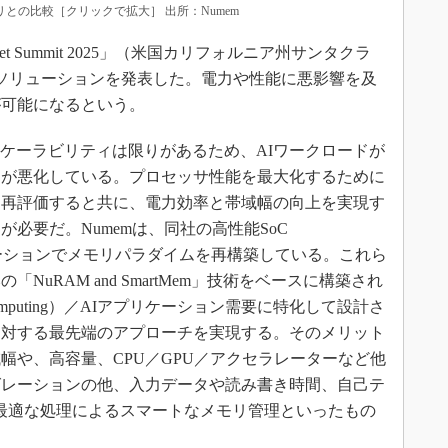
リとの比較［クリックで拡大］ 出所：Numem
plet Summit 2025」（米国カリフォルニア州サンタクラ
おいてソリューションを発表した。電力や性能に悪影響を及
が可能になるという。
スケーラビリティは限りがあるため、AIワークロードが
クが悪化している。プロセッサ性能を最大化するために
を再評価すると共に、電力効率と帯域幅の向上を実現す
必要だ。Numemは、同社の高性能SoC
ry）ソリューションでメモリパラダイムを再構築している。これら
uRAM and SmartMem」技術をベースに構築され
ce Computing）／AIアプリケーション需要に特化して設計さ
に対する最先端のアプローチを実現する。そのメリット
幅や、高容量、CPU／GPU／アクセラレーターなど他
グレーションの他、入力データや読み書き時間、自己テ
ty）などの最適な処理によるスマートなメモリ管理といったもの