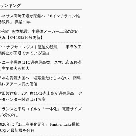
ランキング
ルネサス高崎工場が閉鎖へ 「6インチライン維
持限界」 操業50年
令和8年熊本地震、半導体メーカー工場の対応
状況【8/4 19時10分更新】
He・ナフサ・レジスト逼迫の続報――半導体工
場停止が回避できている理由
ソニー半導体は1Q過去最高益、スマホ市況停滞
も主要顧客ら拡大
日本を資源大国へ 埋蔵量だけじゃない、南鳥
島レアアース泥の価値
村田製作所、26年度1Qは売上高が過去最高 デ
ータセンター関連は81％増
トランスと平滑コイルを「一体化」 電源サイズ
を3分の2に
2026年は「2nm商用化元年」 Panther Lake搭載
PCなど最新機を分解