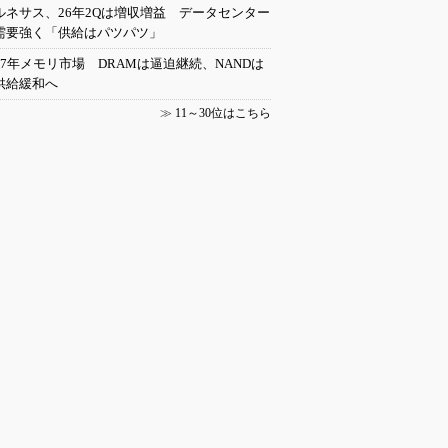
ルネサス、26年2Qは増収増益 データセンター
需要強く「供給はパツパツ」
27年メモリ市場 DRAMは逼迫継続、NANDは
供給緩和へ
≫
11～30位はこちら