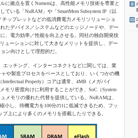
に拠点を置くNumemは、高性能メモリ技術を専業と
「NuRAM」や「SmartMem Subsystem IP（以
ップ／チップレットなどの低消費電力メモリソリューショ
されたデバイス／システムなどのエッジノードや、デー
けに、電力効率／性能を向上させる。同社の独自開発技
ソリューションに対して大きなメリットを提供し、デー
ション向けとして理想的だ。
、エッチング、インターコネクトなどに関しては、業
チャや製造プロセスをベースとしており、いくつかの機
ellectual Property）コアは通常、4MB（メガバイ
モリ密度向けに利用することができ、SoC（System
ラッシュメモリの優れた代替を提供している。NuRAMは、
に縮小し、待機電力を100分の1に低減できるため、フッ
ップ上により多くのメモリを搭載したりできる。