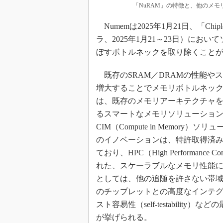
「NuRAM」の特徴と、他のメモ
Numemは2025年1月21日、「Chi
ラ、2025年1月21～23日）に
ぼすボトルネックを取り除くこと
既存のSRAM／DRAMの性能や
増大することでメモリボトルネッ
は、既存のメモリアーキテクチャ
るスマートなメモリソリューションが
CIM（Compute in Memo
のイノベーションは、特許取得済みの「N
ており、HPC（High Performan
れた、スケーラブルなメモリ性能
としては、他の追随を許さない帯域
のチップレットとの高度なインテ
スト容易性（self-testabili
が挙げられる。