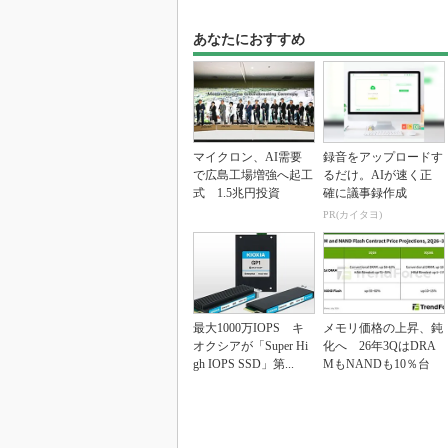
あなたにおすすめ
マイクロン、AI需要
録音をアップロードす
で広島工場増強へ起工
るだけ。AIが速く正
式 1.5兆円投資
確に議事録作成
PR(カイタヨ)
最大1000万IOPS キ
メモリ価格の上昇、鈍
オクシアが「Super Hi
化へ 26年3QはDRA
gh IOPS SSD」第...
MもNANDも10％台