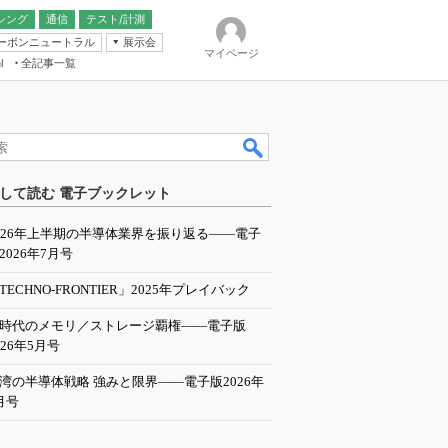
シング
通信
テスト/計測
ーボンニュートラル
展示会
マイページ
全記事一覧
l
ンピューティング
して読む 電子ブックレット
IER
026年上半期の半導体業界を振り返る――電子
2026年7月号
TECHNO-FRONTIER」2025年プレイバック
I時代のメモリ／ストレージ覇権――電子版
026年5月号
湾の半導体戦略 強みと限界――電子版2026年
月号