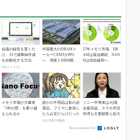
会議の録音を置くだ
中国最大のDRAMメ
27年メモリ市場 DR
け。AIで議事録作成
ーカーCXMTがIPO
AMは逼迫継続、NAN
を自動化する方法
へ 増産とHBM開発
Dは供給緩和へ
で存在感
PR(カイタヨ)
メモリ市場が大爆発
誰かの不用品は私の必
ソニー半導体は1Q過
「5年の壁」を乗り越
需品。フリマに参加し
去最高益、スマホ市況
えられるか
たらお宝だらけだった
停滞も主要顧客ら拡大
PR(UR都市機構)
Recommended by