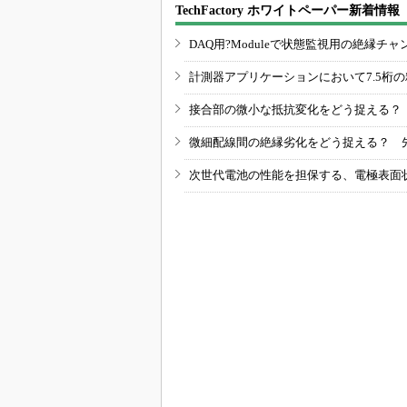
TechFactory ホワイトペーパー新着情報
DAQ用?Moduleで状態監視用の絶縁
計測器アプリケーションにおいて7.5桁
接合部の微小な抵抗変化をどう捉える？
微細配線間の絶縁劣化をどう捉える？ 
次世代電池の性能を担保する、電極表面