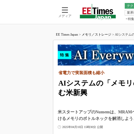
テク
業界
電池／エネル
ア
メディア
特
メ
福田昭の
LS
EE Times Japan
>
メモリ／ストレージ
>
AIシステム
福田昭の
マ
湯之上隆
FP
大山聡の
大原雄介
ック
省電力で実装面積も縮小
リタイア
学漂流記
AIシステムの「メモ
世界を「
む米新興
踊るバズワ
Buzzwo
米スタートアップのNumemは、MRAM
この10
で起こる
けるメモリのボトルネックを解消しよう
製品分解
2025年04月10日 15時30分 公開