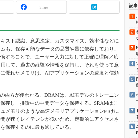
術を知る
記事
Share
エンジニア”が仕掛けた社内
念の180日
ションは日本を救うのか
IoT通信
テキスト認識、意思決定、カスタマイズ、効率性などに
ナリスト「未来展望」
テムも、保存可能なデータの品質や量に依存しており、
愛されないエンジニア」の
記憶することで、ユーザー入力に対して正確に理解／応
行動論
利用して、過去の経験や情報を保持し、それを使って意
に優れたメモリは、AIアプリケーションの速度と信頼
Mの両方が使われる。DRAMは、AIモデルのトレーニン
保存し、推論中の中間データを保持する。SRAMはこ
ッシュメモリのような高速メモリアプリケーション向けに
時間が速くレイテンシが低いため、定期的にアクセスさ
どを保存するのに最も適している。