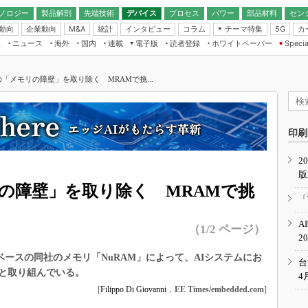
ノロジー
製品解剖
先端技術
デバイス
プロセス
パワー
部品材料
セン
動向
企業動向
統計
インタビュー
コラム
テーマ特集
カ
M&A
5G
ギー
ナログ
無線
集
ニュース
海外
国内
連載
電子版
読者登録
ホワイトペーパー
Specia
フィジカルAI
IoT・エッジコ
モリ
EXPO
Microchip情報
ストレージ通信
EE Times Japan×EDN Japan統合電
エッジAI
子版
I
SEMICON Japan
の「メモリの障壁」を取り除く MRAMで挑...
デバイス通信
パワーエレクトロニクス
電子ブックレット
イコン
CEATEC
のナノフォーカス
半導体後工程
GA
EdgeTech＋
業界スコープ
読者調査（EE Times Research）
印刷
TECHNO-FRONT
のエレ・組み込みプレイバ
カーボンニュートラル
2
人とくるま展
版
IoT
直前エンジニアの社会人大
リの障壁」を取り除く MRAMで挑
電源設計（EDN Japan）
「
数字」で回してみよう
エレクトロニクス入門（EDN
A
Japan）
（1/2 ページ）
ード ～Behind the
2
rd
ベースの同社のメモリ「NuRAM」によって、AIシステムにお
年で起こったこと、次の10年
台
こと
と取り組んでいる。
4
[
Filippo Di Giovanni
，
EE Times/embedded.com
]
で探るアジアの新トレンド