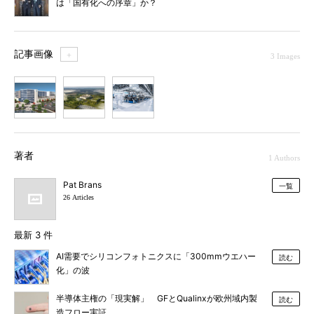
は「国有化への序章」か？
記事画像
＋
3 Images
1
2
3
著者
1 Authors
Pat Brans
一覧
26 Articles
最新 3 件
AI需要でシリコンフォトニクスに「300mmウエハー
読む
化」の波
半導体主権の「現実解」 GFとQualinxが欧州域内製
読む
造フロー実証