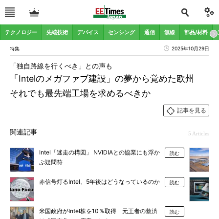
テクノロジー
先端技術
デバイス
センシング
通信
無線
部品/材料
特集
2025年10月29日
「独自路線を行くべき」との声も
「Intelのメガファブ建設」の夢から覚めた欧州
それでも最先端工場を求めるべきか
記事を見る
関連記事
5 Articles
Intel「迷走の構図」 NVIDIAとの協業にも浮か
読む
ぶ疑問符
赤信号灯るIntel、5年後はどうなっているのか
読む
米国政府がIntel株を10％取得 元王者の救済
読む