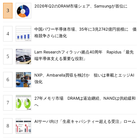
2026年Q2のDRAM市場シェア、Samsungが首位に
中国パワー半導体市場、35年に3兆2742億円規模に 価
格競争さらに激化
Lam Researchフィラッハ拠点40周年 Rapidus「最先
端半導体支える重要な役割」
NXP、Ambarella買収を検討か 狙いは車載とエッジAI
強化
27年メモリ市場 DRAMは逼迫継続、NANDは供給緩和
へ
AIサーバ向け「生産キャパシティー超える受注」ローム