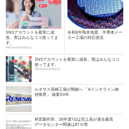
SNSアカウントを着実に成
令和8年熊本地震、半導体メー
長。実はみんなココ使ってま
カー工場の対応状況
す。
PR(Dreaw合同会社)
SNSアカウントを着実に成長。実はみんなココ
使ってます。
PR(Dreaw合同会社)
ルネサス高崎工場が閉鎖へ 「6インチライン維
持限界」 操業50年
村田製作所、26年度1Qは売上高が過去最高
データセンター関連は81％増