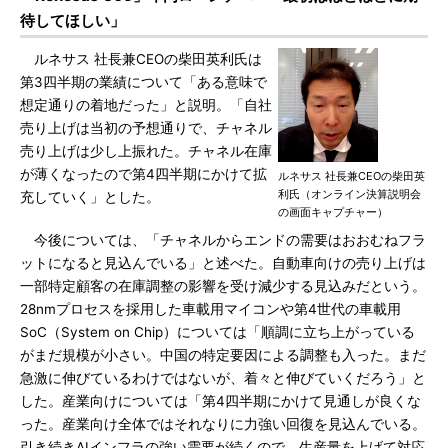
待してほしい」
ルネサス 社長兼CEOの柴田英利氏は
第3四半期の業績について「ある意味で
想定通りの着地だった」と説明。「自社
売り上げは当初の予想通りで、チャネル
売り上げは少し上振れた。チャネル在庫
が薄くなったので第4四半期にかけて拡
ルネサス 社長兼CEOの柴田英
利氏（オンライン決算説明会
充していく」とした。
の画面キャプチャー）
今後については、「チャネルからエンドの需要はおおむねフラ
ットになると見込んでいる」と述べた。自動車向けの売り上げは
一部特定顧客の在庫調整の影響を受け減少する見込みだという。
28nmプロセスを採用した車載用マイコンや第4世代の車載用
SoC（System on Chip）については「順調に立ち上がっている
がまだ規模が小さい。中国の特定要因による調整も入った。まだ
急激に伸びているわけではないが、着々と伸びていくだろう」と
した。産業向けについては「第4四半期にかけて見通しが良くな
った。産業向け全体ではそれなりに力強い回復を見込んでいる。
引き続きAIインフラの強い需要が続くので、生産量を上げて対応