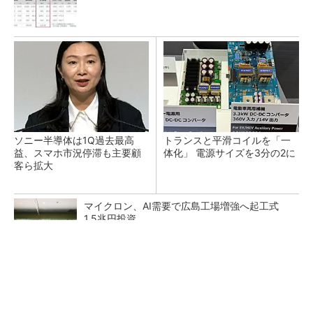
ソニー半導体は1Q過去最高
トランスと平滑コイルを「一
益、スマホ市況停滞も主要顧
体化」 電源サイズを3分の2に
客ら拡大
マイクロン、AI需要で広島工場増強へ起工式
1.5兆円投資
He・ナフサ・レジスト逼迫の続報――半導体工
場停止が回避できている理由