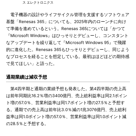
ス エレクトロニクス
電子機器の設計やライフサイクル管理を支援するソフトウェア
基盤「Renesas 365」についても、2025年内のローンチに向け
て準備を進めているという。Renesas 365については「かつて
『Microsoft Windows』はひっそりとデビューし、コンスタント
なアップデートを繰り返して『Microsoft Windows 95』で飛躍
的に進化した。Renesas 365もひっそりとデビューし、同じよう
なプロセスを経ることを想定している。最初はほどほどの期待感
で見てほしい」と語った。
通期業績は減収予想
第4四半期と通期の業績予想も発表した。第4四半期の売上高
は前年同期比16.2％増の3400億円、売上総利益率は同2.1ポイン
ト増の57.0％、営業利益率は同1.7ポイント増の27.5％と予想す
る。通期での売上高は前年比3.0％減の1兆3076億円、売上総利
益率は同1.0ポイント増の57.0％、営業利益率は同1.0ポイント減
の28.5％と予想する。