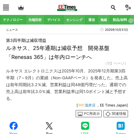
テクノロジー
先端技術
デバイス
センシング
通信
無線
部品/材料
ニュース
2025年10月31日
第3四半期は減収増益
ルネサス、25年通期は減収予想 開発基盤
「Renesas 365」は年内ローンチへ
（1/2 ページ）
ルネサス エレクトロニクスは2025年10月、2025年12月期第3四
半期（7～9月）の業績（Non-GAAPベース）を発表した。売上高
は前年同期比3.2％減、営業利益は同48億円増だった。通期での
売上高は前年比3.0％減、営業利益率は同1.0ポイント減と予想す
る。
[
浅井涼
，EE Times Japan]
PC用表示
関連情報
Share
Post
LINE
Hatena