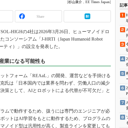
[
杉山康介
，
EE Times Japan
]
術を知る
記事
エンジニア”が仕掛けた社内
念の180日
Share
ションは日本を救うのか
L-HIGHの4社は2026年3月26日、ヒューマノイドロ
IoT通信
シアム「J-HRTI（Japan Humanoid Robot
ナリスト「未来展望」
on：ジェイハーティ）」の設立を発表した。
愛されないエンジニア」の
行動論
産業になる可能性も
トフォーム「REAaL」の開発、運営などを手掛ける
る磯部宗克氏は「日本国内では業界を問わず、労働人口の減少
決策として、AIとロボットによる代替が不可欠だ」と
ラムで動作するため、扱うには専門のエンジニアが必
ボットはAI学習をもとに動作するため、プログラムの
ーマノイド型は汎用性が高く、製造ラインを変更しても