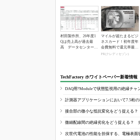
村田製作所、26年度1
マイルが超たまるビジ
Qは売上高が過去最
ネスカード！初年度年
高 データセンター関
会費無料で還元率最大
連は81％増
1.125%
PR(クレディセゾン)
TechFactory ホワイトペーパー新着情報
DAQ用?Moduleで状態監視用の絶縁
計測器アプリケーションにおいて7.5桁
接合部の微小な抵抗変化をどう捉える？
微細配線間の絶縁劣化をどう捉える？ 
次世代電池の性能を担保する、電極表面