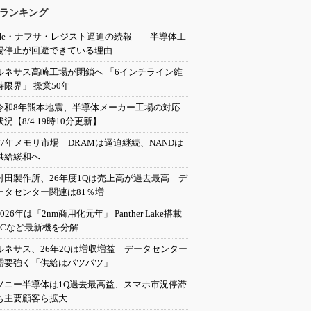
ランキング
He・ナフサ・レジスト逼迫の続報――半導体工
場停止が回避できている理由
ルネサス高崎工場が閉鎖へ 「6インチライン維
持限界」 操業50年
令和8年熊本地震、半導体メーカー工場の対応
状況【8/4 19時10分更新】
27年メモリ市場 DRAMは逼迫継続、NANDは
供給緩和へ
村田製作所、26年度1Qは売上高が過去最高 デ
ータセンター関連は81％増
2026年は「2nm商用化元年」 Panther Lake搭載
PCなど最新機を分解
ルネサス、26年2Qは増収増益 データセンター
需要強く「供給はパツパツ」
ソニー半導体は1Q過去最高益、スマホ市況停滞
も主要顧客ら拡大