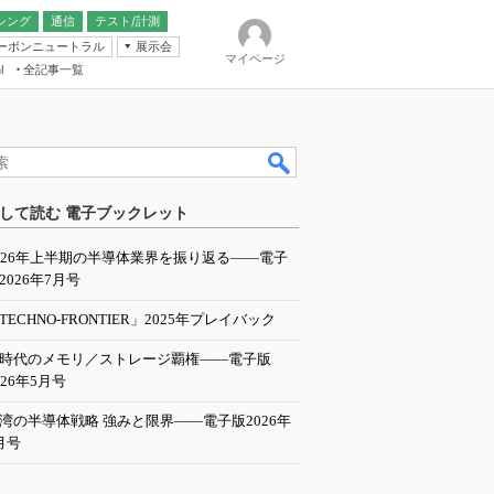
シング
通信
テスト/計測
ーボンニュートラル
展示会
マイページ
全記事一覧
l
ンピューティング
して読む 電子ブックレット
IER
026年上半期の半導体業界を振り返る――電子
2026年7月号
TECHNO-FRONTIER」2025年プレイバック
I時代のメモリ／ストレージ覇権――電子版
026年5月号
湾の半導体戦略 強みと限界――電子版2026年
月号