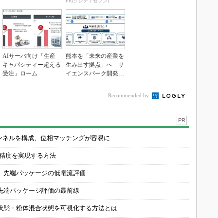
PR(クレディセゾン)
AIサーバ向け「生産
熊本を「未来の産業を
キャパシティー超える
生み出す拠点」へ サ
受注」ローム
イエンスパーク開発進
む
Recommended by
PR
チャンネルを構成、位相マッチングが容易に
の精度を実現する方法
 先端パッケージの低電流評価
先端パッケージ評価の最前線
状態・粉体混合状態を可視化する方法とは