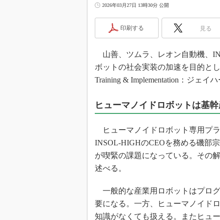
光伝送技
2026年03月27日 13時30分 公開
“異端児
改革、執
印刷する
見る
イノベー
山善、ツムラ、レオン自動機、INSO
JASA発
ボットの社会実装の加速を目的としたコンソー
IHSア
Training & Implementati
「英語に
ための新
ヒューマノイドロボットは基幹
ヒューマノイドロボット専用プラッ
INSOL-HIGHのCEOを務め
が喫緊の課題になっている。その解
述べる。
一般的な産業用ロボットはプログ
要になる。一方、ヒューマノイドロ
知識がなくても扱える。またヒュ