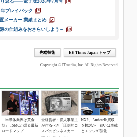
り返る――電子版2026年7月号
025年プレイバック
装置メーカー 業績まとめ
源の仕組みをおさらいしよう～
先端技術
EE Times Japan トップ
Copyright © ITmedia, Inc. All Rights Reserved.
「半導体業界は黄金
全経営者・個人事業主
NXP、Ambarella買収
期」 TSMCが語る最新
が作るべき「圧倒的コ
を検討か 狙いは車載
ロードマップ
スパのビジネスカー
とエッジAI強化
ド」