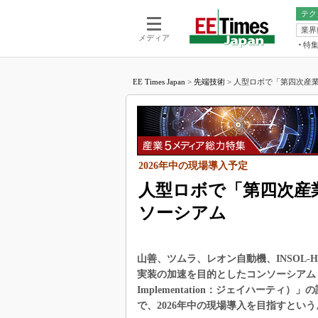
テク
業界
電池／エネル
ア
メディア
特
メ
福田昭の
LS
EE Times Japan
>
先端技術
>
人型ロボで「第四次産業
福田昭の
マ
湯之上隆
FP
大山聡の
大原雄介
ック
2026年中の現場導入予定
リタイア
人型ロボで「第四次産
学漂流記
ソーシアム
世界を「
踊るバズワ
Buzzwo
山善、ツムラ、レオン自動機、INSOL-H
この10
実装の加速を目的としたコンソーシアム「J-HRTI（
で起こる
Implementation：ジェイハーテ
製品分解
で、2026年中の現場導入を目指すという