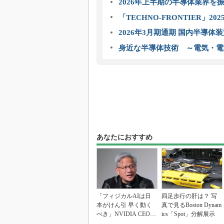
2026年上半期の半導体業界を振
「TECHNO-FRONTIER」2
2026年3月期通期 国内半導体
身近な半導体技術 ～電気・電
あなたにおすすめ
「フィジカルAIは日
四足歩行の肝は？ 写
本がけん引 早く動く
真で見るBoston Dynam
べき」NVIDIA CEO提
ics「Spot」分解展示
言