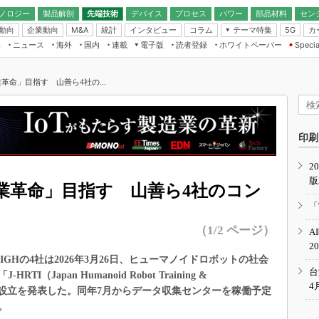
ノロジー
製品解剖
先端技術
デバイス
プロセス
パワー
部品材料
セン
動向
企業動向
統計
インタビュー
コラム
テーマ特集
カ
M&A
5G
ギー
ナログ
無線
集
ニュース
海外
国内
連載
電子版
読者登録
ホワイトペーパー
Specia
フィジカルAI
IoT・エッジコ
モリ
EXPO
Microchip情報
ストレージ通信
EE Times Japan×EDN Japan統合電
エッジAI
子版
I
SEMICON Japan
革命」目指す 山善ら4社の...
デバイス通信
パワーエレクトロニクス
電子ブックレット
イコン
CEATEC
のナノフォーカス
半導体後工程
GA
EdgeTech＋
業界スコープ
読者調査（EE Times Research）
印刷
TECHNO-FRONT
のエレ・組み込みプレイバ
カーボンニュートラル
2
人とくるま展
版
IoT
直前エンジニアの社会人大
業革命」目指す 山善ら4社のコン
電源設計（EDN Japan）
「
数字」で回してみよう
エレクトロニクス入門（EDN
（1/2 ページ）
A
Japan）
ード ～Behind the
2
rd
IGHの4社は2026年3月26日、ヒューマノイドロボットの社会
年で起こったこと、次の10年
台
Japan Humanoid Robot Training &
こと
4
ィ）」の設立を発表した。同年7月からデータ収集センターを稼働予定
で探るアジアの新トレンド
。