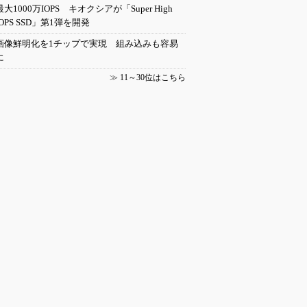
最大1000万IOPS キオクシアが「Super High
IOPS SSD」第1弾を開発
画像鮮明化を1チップで実現 組み込みも容易
に
≫
11～30位はこちら