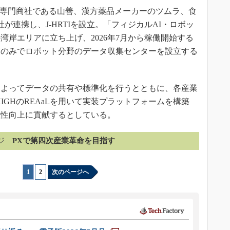
械の専門商社である山善、漢方薬品メーカーのツムラ、食
が連携し、J-HRTIを設立。「フィジカルAI・ロボッ
湾岸エリアに立ち上げ、2026年7月から稼働開始する
業のみでロボット分野のデータ収集センターを設立する
よってデータの共有や標準化を行うとともに、各産業
HIGHのREAaLを用いて実装プラットフォームを構築
産性向上に貢献するとしている。
ジ
PXで第四次産業革命を目指す
1
|
2
次のページへ