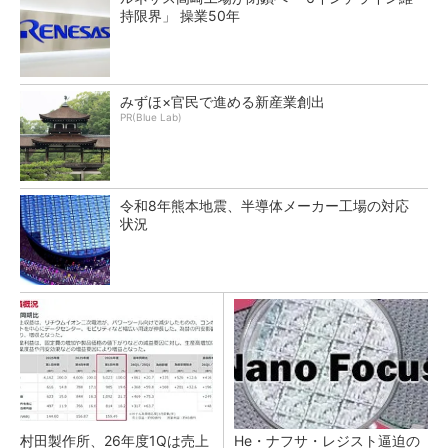
持限界」 操業50年
みずほ×官民で進める新産業創出
PR(Blue Lab)
令和8年熊本地震、半導体メーカー工場の対応
状況
村田製作所、26年度1Qは売上
He・ナフサ・レジスト逼迫の