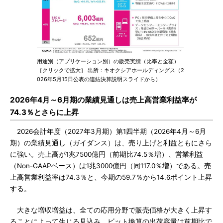
用途別（アプリケーション別）の販売実績（比率と金額）
［クリックで拡大］ 出所：キオクシアホールディングス（2
026年5月15日公表の連結決算説明スライドから）
2026年4月～6月期の業績見通しは売上高営業利益率が
74.3％とさらに上昇
2026会計年度（2027年3月期）第1四半期（2026年4月～6月
期）の業績見通し（ガイダンス）は、売り上げと利益ともにさら
に強い。売上高が1兆7500億円（前期比74.5％増）、営業利益
（Non-GAAPベース）は1兆3000億円（同117.0％増）である。売
上高営業利益率は74.3％と、今期の59.7％から14.6ポイント上昇
する。
大きな増収増益は、全ての応用分野で販売価格が大きく上昇す
ることによって生じる見込み。ビット換算の出荷容量は前期比で