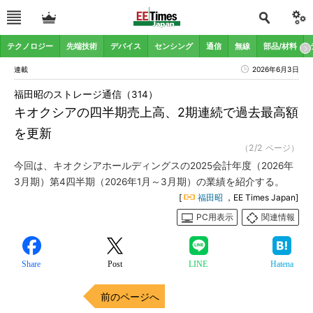
テクノロジー
先端技術
デバイス
センシング
通信
無線
部品/材料
連載
2026年6月3日
福田昭のストレージ通信（314）
キオクシアの四半期売上高、2期連続で過去最高額
を更新
（2/2 ページ）
今回は、キオクシアホールディングスの2025会計年度（2026年
3月期）第4四半期（2026年1月～3月期）の業績を紹介する。
[
福田昭
，EE Times Japan]
PC用表示
関連情報
Share
Post
LINE
Hatena
前のページへ