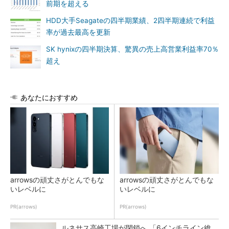
前期を超える
HDD大手Seagateの四半期業績、2四半期連続で利益
率が過去最高を更新
SK hynixの四半期決算、驚異の売上高営業利益率70％
超え
あなたにおすすめ
arrowsの頑丈さがとんでもな
arrowsの頑丈さがとんでもな
いレベルに
いレベルに
PR(arrows)
PR(arrows)
ルネサス高崎工場が閉鎖へ 「6インチライン維