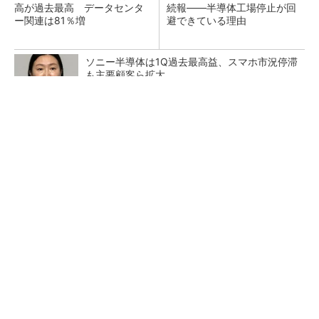
高が過去最高 データセンタ
続報――半導体工場停止が回
ー関連は81％増
避できている理由
ソニー半導体は1Q過去最高益、スマホ市況停滞
も主要顧客ら拡大
官民370兆円で動く日本の新産業
PR(Blue Lab)
マイクロン、AI需要で広島工場増強へ起工式
1.5兆円投資