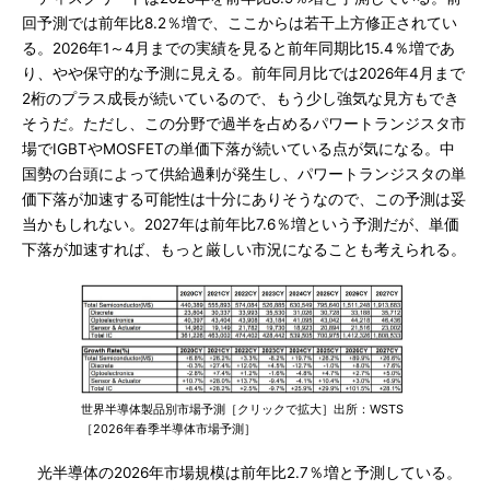
回予測では前年比8.2％増で、ここからは若干上方修正されてい
る。2026年1～4月までの実績を見ると前年同期比15.4％増であ
り、やや保守的な予測に見える。前年同月比では2026年4月まで
2桁のプラス成長が続いているので、もう少し強気な見方もでき
そうだ。ただし、この分野で過半を占めるパワートランジスタ市
場でIGBTやMOSFETの単価下落が続いている点が気になる。中
国勢の台頭によって供給過剰が発生し、パワートランジスタの単
価下落が加速する可能性は十分にありそうなので、この予測は妥
当かもしれない。2027年は前年比7.6％増という予測だが、単価
下落が加速すれば、もっと厳しい市況になることも考えられる。
世界半導体製品別市場予測［クリックで拡大］出所：WSTS
［2026年春季半導体市場予測］
光半導体の2026年市場規模は前年比2.7％増と予測している。