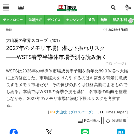
テクノロジー
先端技術
デバイス
センシング
通信
無線
部品/材料
連載
2026年6月8日
大山聡の業界スコープ（101）
2027年のメモリ市場に潜む下振れリスク
――WSTS春季半導体市場予測を読み解く
（1/3 ページ）
WSTSは2026年の半導体市場成長率予測を前年比89.9％増へ大幅
に上方修正した。市場拡大をけん引するのはAI需要を背景に急成
長するメモリ市場だが、その伸びの多くは価格高騰によるもので
もある。本稿ではWSTSの春季予測を基に、各市場の動向を整理
しながら、2027年のメモリ市場に潜む下振れリスクを考察す
る。
[
大山聡（グロスバーグ）
，EE Times Japan]
PC用表示
関連情報