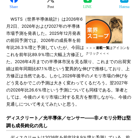
Share
Post
LINE
Hatena
WSTS（世界半導体統計）は2026年6
月2日、2026年および2027年の半導体
市場予測を発表した。2025年12月発表
の前回予測では、2026年の成長率を前
年比26.3％増と予測していたが、今回は
＞＞＞
連載一覧
はアイコンを
クリック＜＜＜
これを前年比89.9％増に大幅上方修正し
た。2026年4月までの半導体市況を見る限り、これまでの出荷実
績は前年同期比87.1％増という驚異的な伸びで推移しており、上
方修正は当然である。しかし2026年後半のメモリ市場の伸びを
どう見るかでこの予測は大きく変わってくるだろう。翌2027年
の2026年比26.6％増という予測についても同様である。筆者と
しては、今後のメモリ市場に対する見方を整理しながら、今後の
見通しについて考えてみたいと思う。
ディスクリート／光半導体／センサー――非メモリ分野は堅
調も成長鈍化の兆し
ディスクリートは2026年を前年比8.9％増と予測している。前