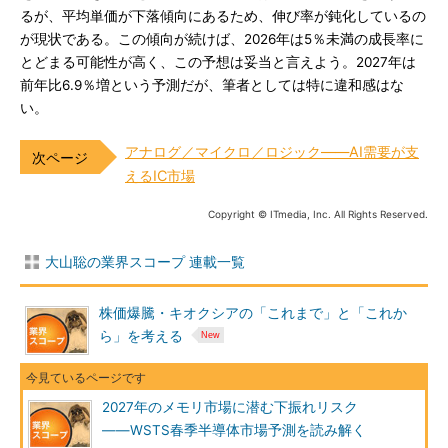
るが、平均単価が下落傾向にあるため、伸び率が鈍化しているの
が現状である。この傾向が続けば、2026年は5％未満の成長率に
とどまる可能性が高く、この予想は妥当と言えよう。2027年は
前年比6.9％増という予測だが、筆者としては特に違和感はな
い。
アナログ／マイクロ／ロジック――AI需要が支
えるIC市場
Copyright © ITmedia, Inc. All Rights Reserved.
大山聡の業界スコープ 連載一覧
株価爆騰・キオクシアの「これまで」と「これか
ら」を考える
2027年のメモリ市場に潜む下振れリスク
――WSTS春季半導体市場予測を読み解く