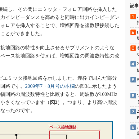
術を知る
記事
接続し、その間にエミッタ・フォロア回路を挿入した
エンジニア”が仕掛けた社内
念の180日
入力インピーダンスを高めると同時に出力インピーダン
フォロアを挿入することで、増幅回路を複数段接続した
ションは日本を救うのか
ることができました。
IoT通信
ナリスト「未来展望」
接地回路の特性を向上させるサプリメントのような
愛されないエンジニア」の
。ベース接地回路を使えば、増幅回路の周波数特性の改
行動論
だエミッタ接地回路を示しました。赤枠で囲んだ部分
ス回路です。
2009年7・8月号の本欄
の図3に示したよう
幅回路の周波数特性と比較すると、周波数が100MHz
が小さくなっています（
図2
）。つまり、より高い周波
になったのです。