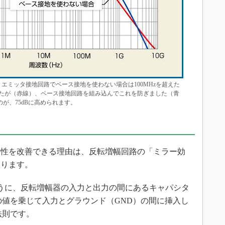
エミッタ接地回路でベース接地を使わない場合は100MHzを超えた
たが（赤線）、ベース接地回路を組み込んでこれを防ぎました（青
たのが、75dBに高められます。
性を改善できる理由は、反転増幅回路の「ミラー効
あります。
うに、反転増幅器の入力と出力の間にあるキャパシタ
の値を乗じて入力とグラウンド（GND）の間に挿入し
法則です。