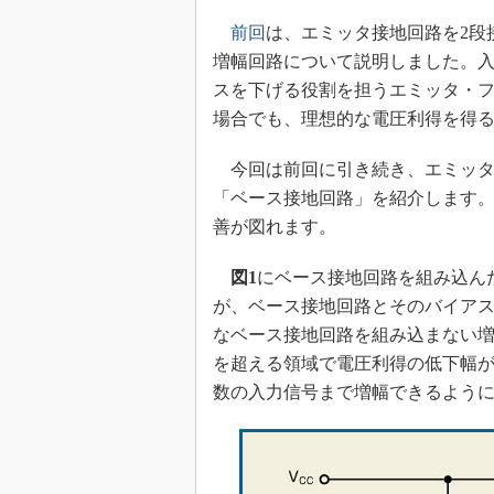
光伝送技
前回
は、エミッタ接地回路を2段
“異端児
改革、執
増幅回路について説明しました。
スを下げる役割を担うエミッタ・
イノベー
場合でも、理想的な電圧利得を得
JASA発
IHSア
今回は前回に引き続き、エミッタ
「英語に
「ベース接地回路」を紹介します
ための新
善が図れます。
図1
にベース接地回路を組み込ん
が、ベース接地回路とそのバイア
なベース接地回路を組み込まない増
を超える領域で電圧利得の低下幅
数の入力信号まで増幅できるよう