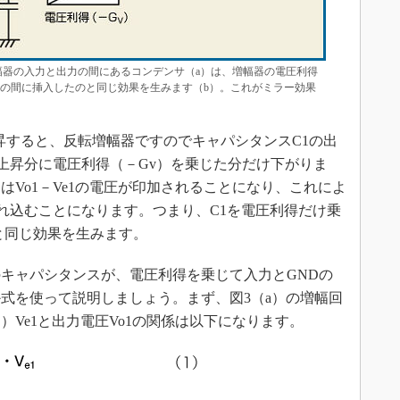
器の入力と出力の間にあるコンデンサ（a）は、増幅器の電圧利得
）の間に挿入したのと同じ効果を生みます（b）。これがミラー効果
上昇すると、反転増幅器ですのでキャパシタンスC1の出
圧上昇分に電圧利得（－Gv）を乗じた分だけ下がりま
Vo1－Ve1の電圧が印加されることになり、これによ
流れ込むことになります。つまり、C1を電圧利得だけ乗
と同じ効果を生みます。
キャパシタンスが、電圧利得を乗じて入力とGNDの
式を使って説明しましょう。まず、図3（a）の増幅回
Ve1と出力電圧Vo1の関係は以下になります。