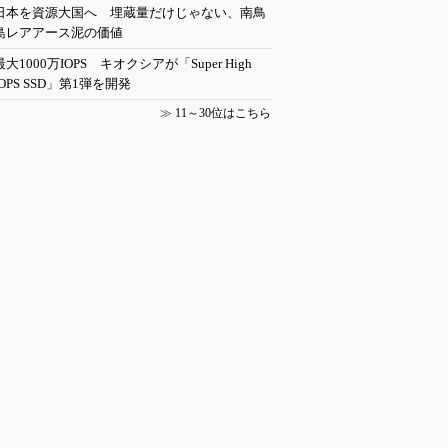
日本を資源大国へ 埋蔵量だけじゃない、南鳥
島レアアース泥の価値
最大1000万IOPS キオクシアが「Super High
IOPS SSD」第1弾を開発
≫
11～30位はこちら