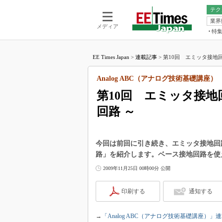
テク
業界
電池／エネル
ア
メディア
特
メ
福田昭の
LS
EE Times Japan
>
連載記事
>
第10回 エミッタ接地回
福田昭の
マ
湯之上隆
Analog ABC（アナログ技術基礎講座）
FP
大山聡の
第10回 エミッタ接地
大原雄介
回路 ～
ック
リタイア
学漂流記
今回は前回に引き続き、エミッタ接地回
世界を「
路」を紹介します。ベース接地回路を使
踊るバズワ
2009年11月25日 00時00分 公開
Buzzwo
この10
印刷する
通知する
で起こる
製品分解
→
「Analog ABC（アナログ技術基礎講座）」