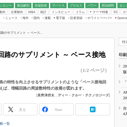
ノロジー
製品解剖
先端技術
デバイス
プロセス
パワー
部品材料
セン
動向
企業動向
統計
インタビュー
コラム
テーマ特集
カ
M&A
5G
ギー
ナログ
無線
集
ニュース
海外
国内
連載
電子版
読者登録
ホワイトペーパー
Specia
フィジカルAI
IoT・エッジコ
モリ
EXPO
Microchip情報
ストレージ通信
EE Times Japan×EDN Japan統合電
エッジAI
子版
I
SEMICON Japan
路のサプリメント ～ ベース...
デバイス通信
パワーエレクトロニクス
電子ブックレット
イコン
CEATEC
のナノフォーカス
半導体後工程
GA
EdgeTech＋
業界スコープ
回路のサプリメント ～ ベース接地
読者調査（EE Times Research）
印刷
TECHNO-FRONT
のエレ・組み込みプレイバ
カーボンニュートラル
2
人とくるま展
（1/2 ページ）
版
IoT
直前エンジニアの社会人大
電源設計（EDN Japan）
路の特性を向上させるサプリメントのような「ベース接地回
「
数字」で回してみよう
えば、増幅回路の周波数特性の改善が図れます。
エレクトロニクス入門（EDN
A
Japan）
ード ～Behind the
[
美齊津摂夫
，
ディー・クルー・テクノロジーズ
]
2
rd
年で起こったこと、次の10年
台
見る
Share
こと
4
で探るアジアの新トレンド
連載一覧