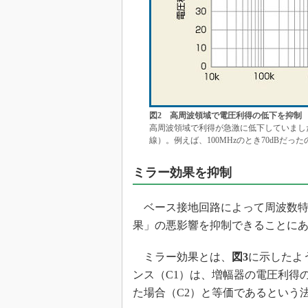
図2 高周波領域で電圧利得の低下を抑制
高周波領域で利得が急激に低下していまし
線）。例えば、100MHzのとき70dBだっ
ミラー効果を抑制
ベース接地回路によって周波数特
果」の悪影響を抑制できることに
ミラー効果とは、
図3
に示したよ
ンス（C1）は、増幅器の電圧利得
た場合（C2）と等価であるという