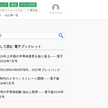
シング
通信
テスト/計測
ーボンニュートラル
展示会
マイページ
全記事一覧
l
ンピューティング
して読む 電子ブックレット
IER
026年上半期の半導体業界を振り返る――電子
2026年7月号
TECHNO-FRONTIER」2025年プレイバック
I時代のメモリ／ストレージ覇権――電子版
026年5月号
湾の半導体戦略 強みと限界――電子版2026年
月号