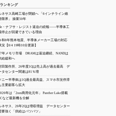
ランキング
ルネサス高崎工場が閉鎖へ 「6インチライン維
持限界」 操業50年
He・ナフサ・レジスト逼迫の続報――半導体工
場停止が回避できている理由
令和8年熊本地震、半導体メーカー工場の対応
状況【8/4 19時10分更新】
27年メモリ市場 DRAMは逼迫継続、NANDは
供給緩和へ
村田製作所、26年度1Qは売上高が過去最高 デ
ータセンター関連は81％増
ソニー半導体は1Q過去最高益、スマホ市況停滞
も主要顧客ら拡大
2026年は「2nm商用化元年」 Panther Lake搭載
PCなど最新機を分解
ルネサス、26年2Qは増収増益 データセンター
需要強く「供給はパツパツ」