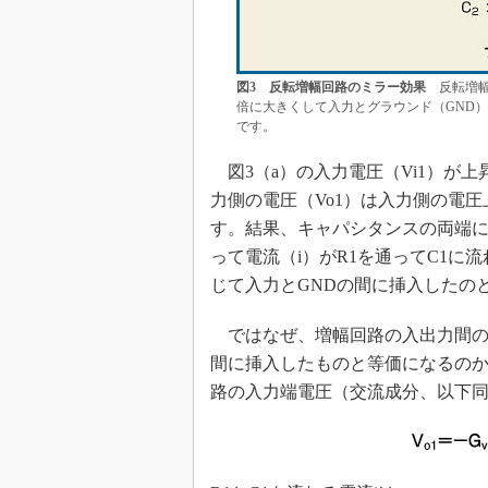
図3 反転増幅回路のミラー効果
反転増幅
倍に大きくして入力とグラウンド（GND
です。
図3（a）の入力電圧（Vi1）が
力側の電圧（Vo1）は入力側の電
す。結果、キャパシタンスの両端には
って電流（i）がR1を通ってC1に
じて入力とGNDの間に挿入したの
ではなぜ、増幅回路の入出力間の
間に挿入したものと等価になるのか
路の入力端電圧（交流成分、以下同）