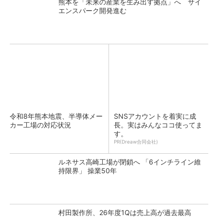
熊本を「未来の産業を生み出す拠点」へ サイ
エンスパーク開発進む
令和8年熊本地震、半導体メー
SNSアカウントを着実に成
カー工場の対応状況
長。実はみんなココ使ってま
す。
PR(Dreaw合同会社)
ルネサス高崎工場が閉鎖へ 「6インチライン維
持限界」 操業50年
村田製作所、26年度1Qは売上高が過去最高