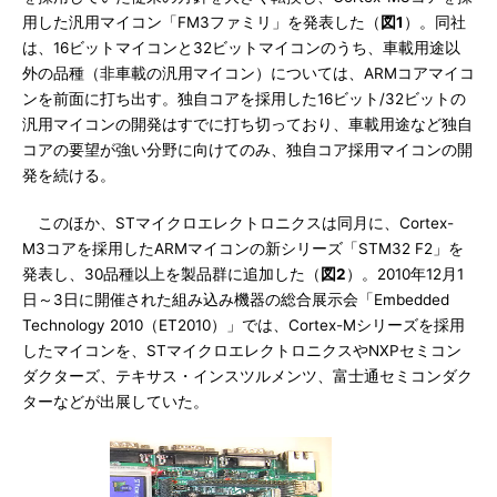
用した汎用マイコン「FM3ファミリ」を発表した（
図1
）。同社
は、16ビットマイコンと32ビットマイコンのうち、車載用途以
外の品種（非車載の汎用マイコン）については、ARMコアマイコ
ンを前面に打ち出す。独自コアを採用した16ビット/32ビットの
汎用マイコンの開発はすでに打ち切っており、車載用途など独自
コアの要望が強い分野に向けてのみ、独自コア採用マイコンの開
発を続ける。
このほか、STマイクロエレクトロニクスは同月に、Cortex-
M3コアを採用したARMマイコンの新シリーズ「STM32 F2」を
発表し、30品種以上を製品群に追加した（
図2
）。2010年12月1
日～3日に開催された組み込み機器の総合展示会「Embedded
Technology 2010（ET2010）」では、Cortex-Mシリーズを採用
したマイコンを、STマイクロエレクトロニクスやNXPセミコン
ダクターズ、テキサス・インスツルメンツ、富士通セミコンダク
ターなどが出展していた。