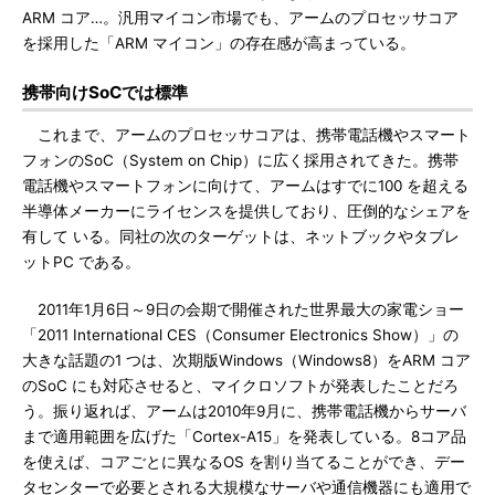
ARM コア…。汎用マイコン市場でも、アームのプロセッサコア
を採用した「ARM マイコン」の存在感が高まっている。
携帯向けSoCでは標準
これまで、アームのプロセッサコアは、携帯電話機やスマート
フォンのSoC（System on Chip）に広く採用されてきた。携帯
電話機やスマートフォンに向けて、アームはすでに100 を超える
半導体メーカーにライセンスを提供しており、圧倒的なシェアを
有して いる。同社の次のターゲットは、ネットブックやタブレ
ットPC である。
2011年1月6日～9日の会期で開催された世界最大の家電ショー
「2011 International CES（Consumer Electronics Show）」の
大きな話題の1 つは、次期版Windows（Windows8）をARM コア
のSoC にも対応させると、マイクロソフトが発表したことだろ
う。振り返れば、アームは2010年9月に、携帯電話機からサーバ
まで適用範囲を広げた「Cortex-A15」を発表している。8コア品
を使えば、コアごとに異なるOS を割り当てることができ、デー
タセンターで必要とされる大規模なサーバや通信機器にも適用で