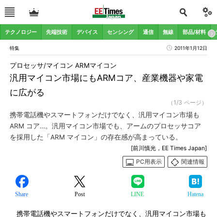
テクノロジー
先端技術
デバイス
センシング
通信
無線
部品/材料
特集
2011年1月12日
プロセッサ/マイコン ARMマイコン
汎用マイコン市場にもARMコア、産業機器や家電
に広がる
（1/3 ページ）
携帯電話機やスマートフォンだけでなく、汎用マイコン市場も
ARM コア…。汎用マイコン市場でも、アームのプロセッサコア
を採用した「ARM マイコン」の存在感が高まっている。
[前川慎光，EE Times Japan]
PC用表示
関連情報
Share
Post
LINE
Hatena
携帯電話機やスマートフォンだけでなく、汎用マイコン市場も