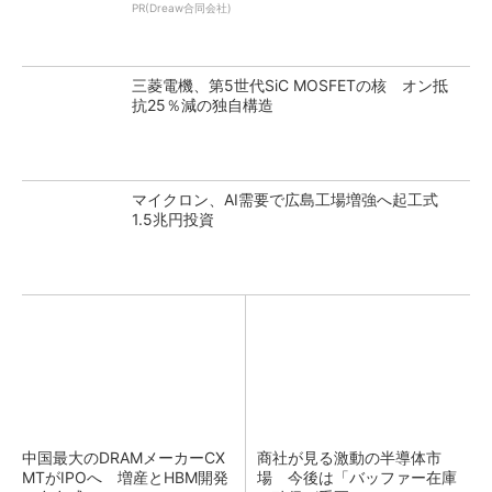
PR(Dreaw合同会社)
三菱電機、第5世代SiC MOSFETの核 オン抵
抗25％減の独自構造
マイクロン、AI需要で広島工場増強へ起工式
1.5兆円投資
中国最大のDRAMメーカーCX
商社が見る激動の半導体市
MTがIPOへ 増産とHBM開発
場 今後は「バッファー在庫