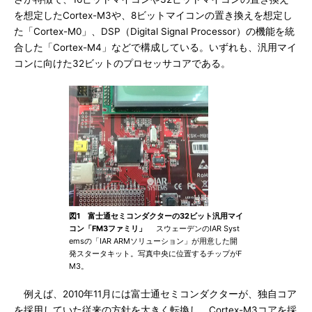
を想定したCortex-M3や、8ビットマイコンの置き換えを想定し
た「Cortex-M0」、DSP（Digital Signal Processor）の機能を統
合した「Cortex-M4」などで構成している。いずれも、汎用マイ
コンに向けた32ビットのプロセッサコアである。
図1 富士通セミコンダクターの32ビット汎用マイ
コン「FM3ファミリ」
スウェーデンのIAR Syst
emsの「IAR ARMソリューション」が用意した開
発スタータキット。写真中央に位置するチップがF
M3。
例えば、2010年11月には富士通セミコンダクターが、独自コア
を採用していた従来の方針を大きく転換し、Cortex-M3コアを採