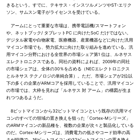
きるという。すでに、テキサス・インスツルメンツやST-エリク
ソン、サムスン電子がライセンスを受けている。
アームにとって重要な市場は、携帯電話機/スマートフォン
や、ネットブック/ タブレットPC に向けたSoC だけではない。
デジタル家電や白物家電、医療機器、産業機器などに向けた汎用
マイコン市場でも、勢力拡大に向けた取り組みを進めている。汎
用マイコン分野における全世界の市場シェア第1 位は、ルネサス
エレクトロニクスである。同社の資料によれば、2009年の同社
の市場シェアは、全体の30％を占める（NECエレクトロニクス
とルネサス テクノロジの単純合算）。ただ、市場シェアが2位以
下の多くの企業がARMコアを採用していることで、汎用マイコン
の市場では、大枠を見れば「ルネサス 対 アーム」の構図が生ま
れつつあるようだ。
8ビットマイコンから32ビットマイコンという既存の汎用マイ
コンのすべての領域の置き換えを狙った「Cortex-Mシリーズ」
のARMマイコンの新品種を、複数の企業が次々と製品化している
のだ。Cortex-Mシリーズは、消費電力の低さやコード効率の高
さが特徴で、16ビットマイコンや32ビットマイコンの置き換え