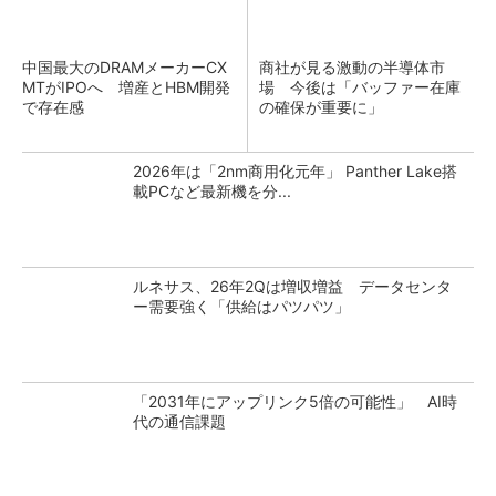
中国最大のDRAMメーカーCX
商社が見る激動の半導体市
MTがIPOへ 増産とHBM開発
場 今後は「バッファー在庫
で存在感
の確保が重要に」
2026年は「2nm商用化元年」 Panther Lake搭
載PCなど最新機を分...
ルネサス、26年2Qは増収増益 データセンタ
ー需要強く「供給はパツパツ」
「2031年にアップリンク5倍の可能性」 AI時
代の通信課題