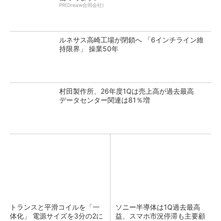
PR(Dreaw合同会社)
ルネサス高崎工場が閉鎖へ 「6インチライン維
持限界」 操業50年
村田製作所、26年度1Qは売上高が過去最高
データセンター関連は81％増
トランスと平滑コイルを「一
ソニー半導体は1Q過去最高
体化」 電源サイズを3分の2に
益、スマホ市況停滞も主要顧