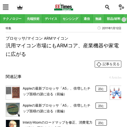
テクノロジー
先端技術
デバイス
センシング
通信
無線
部品/材料
特集
2011年1月12日
プロセッサ/マイコン ARMマイコン
汎用マイコン市場にもARMコア、産業機器や家電
に広がる
記事を見る
関連記事
4 Articles
Appleの最新プロセッサ「A5」、倍増したチ
読む
ップ面積の謎に迫る（前編）
Appleの最新プロセッサ「A5」、倍増したチ
読む
ップ面積の謎に迫る（後編）
IntelがAtomのロードマップを修正、消費電力
読む