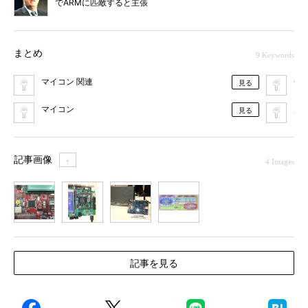
でARMに匹敵すると主張
まとめ
9 Keywords
マイコン 関連
Cor
見る
マイコン
ル
見る
記事画像
＋
4 Images
1
2
3
4
記事を見る