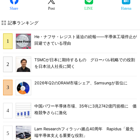
Share
Post
LINE
Hatena
記事ランキング
He・ナフサ・レジスト逼迫の続報――半導体工場停止が
回避できている理由
TSMCが日本に期待するもの グローバル戦略での役割
を日本法人社長に聞く
2026年Q2のDRAM市場シェア、Samsungが首位に
中国パワー半導体市場、35年に3兆2742億円規模に 価
格競争さらに激化
Lam Researchフィラッハ拠点40周年 Rapidus「最先
端半導体支える重要な役割」