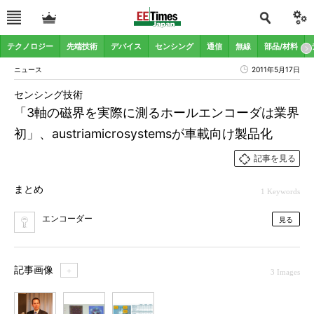
テクノロジー
先端技術
デバイス
センシング
通信
無線
部品/材料
ニュース
2011年5月17日
センシング技術
「3軸の磁界を実際に測るホールエンコーダは業界
初」、austriamicrosystemsが車載向け製品化
記事を見る
まとめ
1 Keywords
エンコーダー
見る
記事画像
＋
3 Images