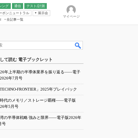
シング
通信
テスト/計測
ーボンニュートラル
展示会
マイページ
全記事一覧
l
ンピューティング
して読む 電子ブックレット
IER
026年上半期の半導体業界を振り返る――電子
2026年7月号
TECHNO-FRONTIER」2025年プレイバック
I時代のメモリ／ストレージ覇権――電子版
026年5月号
湾の半導体戦略 強みと限界――電子版2026年
月号