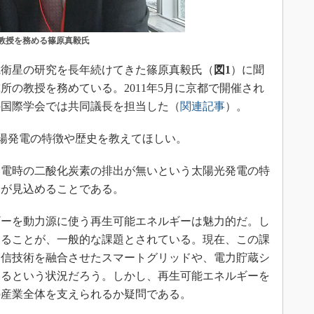
教授を務める篠原真毅氏
衛星の研究を長年続けてきた篠原真毅氏（
図1
）に聞
所の教授を務めている。2011年5月に京都で開催され
の国際学会では共同議長を担当した（
関連記事
）。
発電の特徴や歴史を教えてほしい。
電時の二酸化炭素の排出が無いという太陽光発電の特
給が見込めることである。
ーを動力源に使う再生可能エネルギーは魅力的だ。し
あることが、一般的な課題とされている。現在、この課
通信技術を融合させたスマートグリッドや、電力貯蔵シ
いるという状況だろう。しかし、再生可能エネルギーを
の産業全体を支えられるか疑問である。