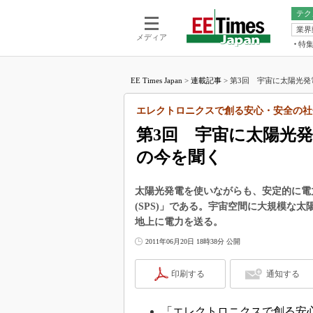
テク
業界
電池／エネル
ア
メディア
特
メ
福田昭の
LS
EE Times Japan
>
連載記事
>
第3回 宇宙に太陽光発電
福田昭の
マ
湯之上隆
エレクトロニクスで創る安心・安全の社
FP
大山聡の
第3回 宇宙に太陽光発
大原雄介
の今を聞く
ック
リタイア
学漂流記
太陽光発電を使いながらも、安定的に電
(SPS)」である。宇宙空間に大規模な
世界を「
地上に電力を送る。
踊るバズワ
2011年06月20日 18時38分 公開
Buzzwo
この10
印刷する
通知する
で起こる
製品分解
「エレクトロニクスで創る安