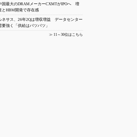
中国最大のDRAMメーカーCXMTがIPOへ 増
産とHBM開発で存在感
ルネサス、26年2Qは増収増益 データセンター
需要強く「供給はパツパツ」
≫
11～30位はこちら