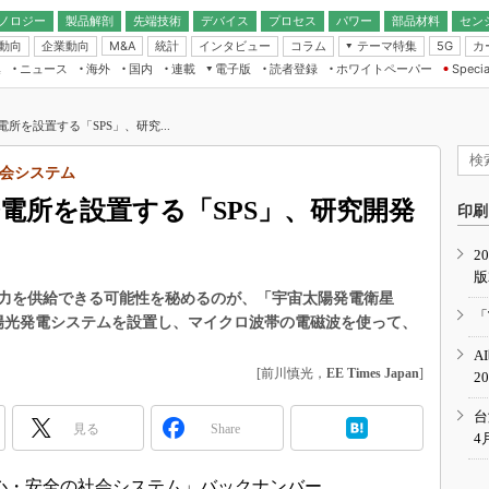
ノロジー
製品解剖
先端技術
デバイス
プロセス
パワー
部品材料
セン
動向
企業動向
統計
インタビュー
コラム
テーマ特集
カ
M&A
5G
ギー
ナログ
無線
集
ニュース
海外
国内
連載
電子版
読者登録
ホワイトペーパー
Specia
フィジカルAI
IoT・エッジコ
モリ
EXPO
Microchip情報
ストレージ通信
EE Times Japan×EDN Japan統合電
エッジAI
子版
I
SEMICON Japan
所を設置する「SPS」、研究...
デバイス通信
パワーエレクトロニクス
電子ブックレット
イコン
CEATEC
のナノフォーカス
会システム
半導体後工程
GA
EdgeTech＋
業界スコープ
電所を設置する「SPS」、研究開発
読者調査（EE Times Research）
印刷
TECHNO-FRONT
のエレ・組み込みプレイバ
カーボンニュートラル
2
人とくるま展
版
IoT
直前エンジニアの社会人大
力を供給できる可能性を秘めるのが、「宇宙太陽発電衛星
電源設計（EDN Japan）
「
太陽光発電システムを設置し、マイクロ波帯の電磁波を使って、
数字」で回してみよう
エレクトロニクス入門（EDN
A
Japan）
ード ～Behind the
[前川慎光，
EE Times Japan
]
2
rd
年で起こったこと、次の10年
台
見る
Share
こと
4
で探るアジアの新トレンド
心・安全の社会システム」バックナンバー