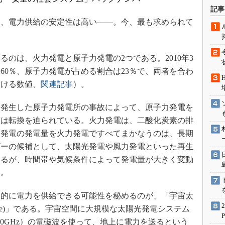
術を知る
記事
エンジニア”が仕掛けた社内
、電力供給の安定性は高い――。今、最も求められて
念の180日
ションは日本を救うのか
のは、火力発電と原子力発電の2つである。2010年3
IoT通信
60％、原子力発電が占める割合は23％で、両者を合わ
ナリスト「未来展望」
おける数値、
関連記事
）。
愛されないエンジニア」の
行動論
発生した原子力発電所の事故によって、原子力発電を
策は転換を迫られている。火力発電は、二酸化炭素の排
力発電の発電量を火力発電ですべてまかなうのは、長期
ギーの候補として、太陽光発電や風力発電といった再生
いるが、時間帯や気候条件によって発電量が大きく変動
る。
的に電力を供給できる可能性を秘めるのが、「宇宙太
Satellite)」である。宇宙空間に大規模な太陽光発電システム
30GHz）の電磁波を使って、地上に電力を送るという