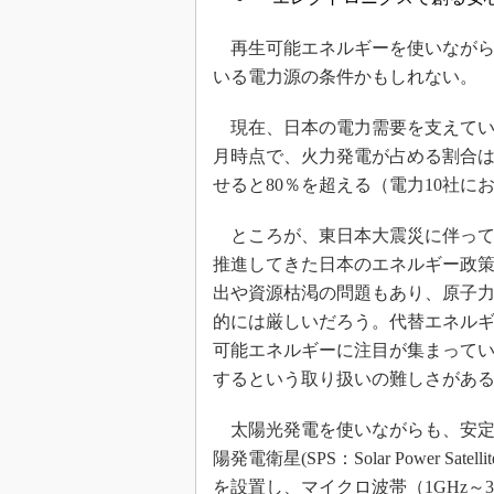
光伝送技
“異端児
再生可能エネルギーを使いながら
改革、執
いる電力源の条件かもしれない。
イノベー
現在、日本の電力需要を支えている
JASA発
月時点で、火力発電が占める割合は
IHSア
せると80％を超える（電力10社に
「英語に
ための新
ところが、東日本大震災に伴って
推進してきた日本のエネルギー政
出や資源枯渇の問題もあり、原子
的には厳しいだろう。代替エネル
可能エネルギーに注目が集まって
するという取り扱いの難しさがあ
太陽光発電を使いながらも、安定
陽発電衛星(SPS：Solar Power 
を設置し、マイクロ波帯（1GHz～