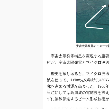
宇宙太陽発電のイメージ
宇宙太陽発電衛星を実現する重要
術だ。宇宙太陽発電とマイクロ波
歴史を振り返ると、マイクロ波送電
波を使って、1.6km先の場所に4
究を進める機運が高まった。196
当時にしては高周波の電磁波を扱
ずに無線伝送するビーム形成技術