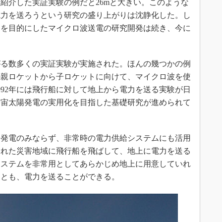
介した実証実験の例だと26mと大きい。このような
電力を送ろうという研究の盛り上がりは沈静化した。し
とを目的にしたマイクロ波送電の研究開発は続き、今に
る数多くの実証実験が実施された。ほんの幾つかの例
間の親ロケットから子ロケットに向けて、マイクロ波を使
992年には飛行船に対して地上から電力を送る実験が日
宇宙太陽発電の実用化を目指した基礎研究が進められて
発電のみならず、非常時の電力供給システムにも活用
された災害地域に飛行船を飛ばして、地上に電力を送る
システムを非常用としてあらかじめ地上に用意していれ
くとも、電力を送ることができる。