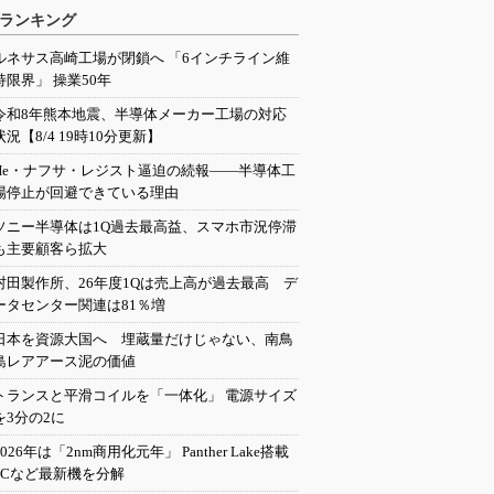
ランキング
ルネサス高崎工場が閉鎖へ 「6インチライン維
持限界」 操業50年
令和8年熊本地震、半導体メーカー工場の対応
状況【8/4 19時10分更新】
He・ナフサ・レジスト逼迫の続報――半導体工
場停止が回避できている理由
ソニー半導体は1Q過去最高益、スマホ市況停滞
も主要顧客ら拡大
村田製作所、26年度1Qは売上高が過去最高 デ
ータセンター関連は81％増
日本を資源大国へ 埋蔵量だけじゃない、南鳥
島レアアース泥の価値
トランスと平滑コイルを「一体化」 電源サイズ
を3分の2に
2026年は「2nm商用化元年」 Panther Lake搭載
PCなど最新機を分解