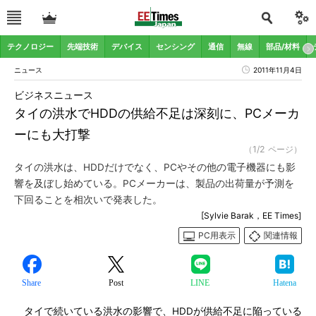
テクノロジー
先端技術
デバイス
センシング
通信
無線
部品/材料
ニュース
2011年11月4日
ビジネスニュース
タイの洪水でHDDの供給不足は深刻に、PCメーカ
ーにも大打撃
（1/2 ページ）
タイの洪水は、HDDだけでなく、PCやその他の電子機器にも影
響を及ぼし始めている。PCメーカーは、製品の出荷量が予測を
下回ることを相次いで発表した。
[Sylvie Barak，EE Times]
PC用表示
関連情報
Share
Post
LINE
Hatena
タイで続いている洪水の影響で、HDDが供給不足に陥っている