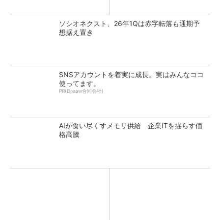
ソシオネクスト、26年1Qは赤字転落も通期予
想据え置き
SNSアカウントを着実に成長。実はみんなココ
使ってます。
PR(Dreaw合同会社)
AIが食い尽くすメモリ供給 企業ITを揺らす価
格高騰