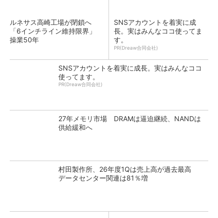
ルネサス高崎工場が閉鎖へ
SNSアカウントを着実に成
「6インチライン維持限界」
長。実はみんなココ使ってま
操業50年
す。
PR(Dreaw合同会社)
SNSアカウントを着実に成長。実はみんなココ
使ってます。
PR(Dreaw合同会社)
27年メモリ市場 DRAMは逼迫継続、NANDは
供給緩和へ
村田製作所、26年度1Qは売上高が過去最高
データセンター関連は81％増