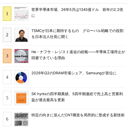
世界半導体市場、26年5月は1345億ドル 前年の2.2倍
に
TSMCが日本に期待するもの グローバル戦略での役割
を日本法人社長に聞く
He・ナフサ・レジスト逼迫の続報――半導体工場停止が
回避できている理由
2026年Q2のDRAM市場シェア、Samsungが首位に
SK hynixの四半期業績、5四半期連続で売上高と営業利
益が過去最高を更新
特定の向きに並んだCNT構造を局所的に形成する新技術