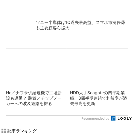
ソニー半導体は1Q過去最高益、スマホ市況停滞
も主要顧客ら拡大
He／ナフサ供給危機で工場新
HDD大手Seagateの四半期業
設も遅延？ 装置／チップメー
績、3四半期連続で利益率が過
カーへの波及経路を探る
去最高を更新
Recommended by
記事ランキング