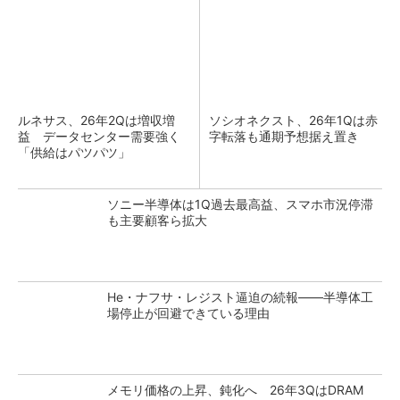
ルネサス、26年2Qは増収増
ソシオネクスト、26年1Qは赤
益 データセンター需要強く
字転落も通期予想据え置き
「供給はパツパツ」
ソニー半導体は1Q過去最高益、スマホ市況停滞
も主要顧客ら拡大
He・ナフサ・レジスト逼迫の続報――半導体工
場停止が回避できている理由
メモリ価格の上昇、鈍化へ 26年3QはDRAM