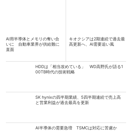
AI用半導体とメモリの奪い合
キオクシアは2期連続で過去最
いに 自動車業界が供給難に
高更新へ、AI需要追い風
直面
HDDは「相当攻めている」 WD高野氏が語る1
00TB時代の技術戦略
SK hynixの四半期業績、5四半期連続で売上高
と営業利益が過去最高を更新
AI半導体の需要急増 TSMCは対応に苦慮か