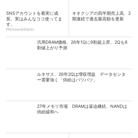
SNSアカウントを着実に成
キオクシアの四半期売上高、2
長。実はみんなココ使ってま
期連続で過去最高額を更新
す。
PR(Dreaw合同会社)
汎用DRAM価格、26年1Qに9割超上昇、2Qも6
割値上がり予測
ルネサス、26年2Qは増収増益 データセンタ
ー需要強く「供給はパツパツ」
27年メモリ市場 DRAMは逼迫継続、NANDは
供給緩和へ