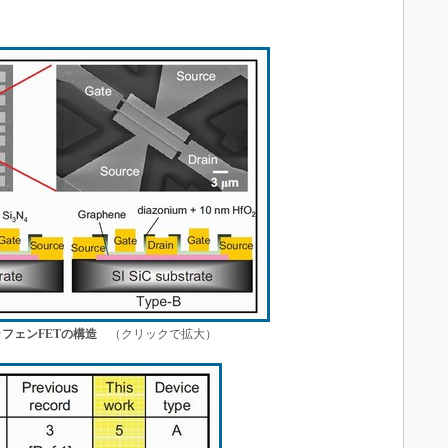
。
ラフェンFETの構造
（クリックで拡大）