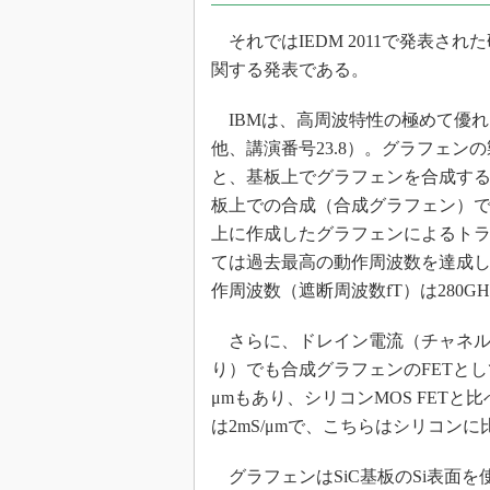
それではIEDM 2011で発表さ
関する発表である。
IBMは、高周波特性の極めて優れたF
他、講演番号23.8）。グラフェ
と、基板上でグラフェンを合成す
板上での合成（合成グラフェン）であ
上に作成したグラフェンによるト
ては過去最高の動作周波数を達成し
作周波数（遮断周波数fT）は280G
さらに、ドレイン電流（チャネル
り）でも合成グラフェンのFETとし
μmもあり、シリコンMOS FET
は2mS/μmで、こちらはシリコン
グラフェンはSiC基板のSi表面