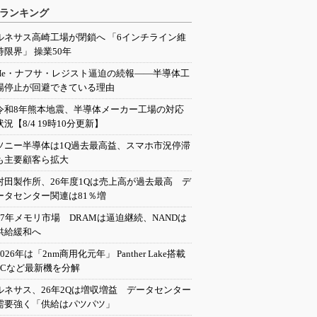
ランキング
ルネサス高崎工場が閉鎖へ 「6インチライン維
持限界」 操業50年
He・ナフサ・レジスト逼迫の続報――半導体工
場停止が回避できている理由
令和8年熊本地震、半導体メーカー工場の対応
状況【8/4 19時10分更新】
ソニー半導体は1Q過去最高益、スマホ市況停滞
も主要顧客ら拡大
村田製作所、26年度1Qは売上高が過去最高 デ
ータセンター関連は81％増
27年メモリ市場 DRAMは逼迫継続、NANDは
供給緩和へ
2026年は「2nm商用化元年」 Panther Lake搭載
PCなど最新機を分解
ルネサス、26年2Qは増収増益 データセンター
需要強く「供給はパツパツ」