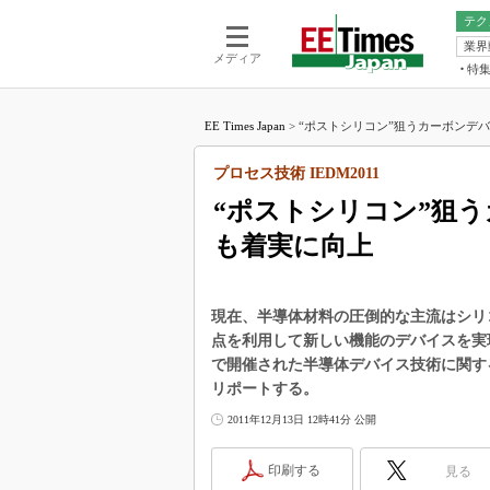
テク
業界
電池／エネル
ア
メディア
特
メ
福田昭の
LS
EE Times Japan
>
“ポストシリコン”狙うカーボンデバイ
福田昭の
マ
湯之上隆
プロセス技術 IEDM2011
FP
大山聡の
“ポストシリコン”狙
大原雄介
も着実に向上
ック
リタイア
学漂流記
現在、半導体材料の圧倒的な主流はシリ
世界を「
点を利用して新しい機能のデバイスを実現
で開催された半導体デバイス技術に関する
踊るバズワ
Buzzwo
リポートする。
この10
2011年12月13日 12時41分 公開
で起こる
製品分解
印刷する
見る