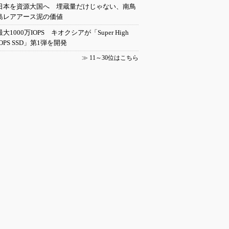
日本を資源大国へ 埋蔵量だけじゃない、南鳥
島レアアース泥の価値
最大1000万IOPS キオクシアが「Super High
IOPS SSD」第1弾を開発
≫
11～30位はこちら