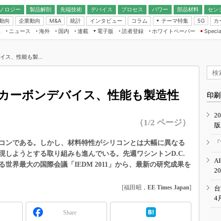
ノロジー
製品解剖
先端技術
デバイス
プロセス
パワー
部品材料
セン
動向
企業動向
統計
インタビュー
コラム
テーマ特集
カ
M&A
5G
ギー
ナログ
無線
集
ニュース
海外
国内
連載
電子版
読者登録
ホワイトペーパー
Specia
フィジカルAI
IoT・エッジコ
モリ
EXPO
Microchip情報
ストレージ通信
EE Times Japan×EDN Japan統合電
エッジAI
子版
I
SEMICON Japan
ス、性能も製...
デバイス通信
パワーエレクトロニクス
電子ブックレット
イコン
CEATEC
のナノフォーカス
半導体後工程
GA
EdgeTech＋
業界スコープ
うカーボンデバイス、性能も製造性
読者調査（EE Times Research）
印刷
TECHNO-FRONT
のエレ・組み込みプレイバ
カーボンニュートラル
2
人とくるま展
（1/2 ページ）
版
IoT
直前エンジニアの社会人大
電源設計（EDN Japan）
コンである。しかし、材料特性がシリコンとは大幅に異なる
「
数字」で回してみよう
しようとする取り組みも進んでいる。先週ワシントンD.C.
エレクトロニクス入門（EDN
A
Japan）
世界最大の国際会議「IEDM 2011」から、最新の研究成果を
ード ～Behind the
2
rd
年で起こったこと、次の10年
[福田昭，
EE Times Japan
]
台
こと
4
で探るアジアの新トレンド
Share