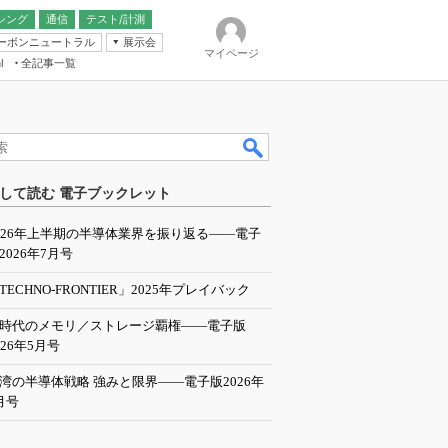
シング
通信
テスト/計測
ーボンニュートラル
展示会
マイページ
全記事一覧
l
ンピューティング
して読む 電子ブックレット
IER
026年上半期の半導体業界を振り返る――電子
2026年7月号
TECHNO-FRONTIER」2025年プレイバック
I時代のメモリ／ストレージ覇権――電子版
026年5月号
湾の半導体戦略 強みと限界――電子版2026年
月号