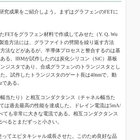
れた研究成果をご紹介しよう。まずはグラフェンのFETに
ETをグラフェン材料で作成してみせた（Y. Q. Wu
ンの製造方法には、グラファイトの劈開を繰り返す方法
る方法などがあるが、半導体プロセスと整合するのは基
る。IBMが試作したのは炭化シリコン（SiC）基板
ランジスタであり、合成グラフェンのトランジスタとし
た。試作したトランジスタのゲート長は40nmで、動
Hzである。
幅当たり）と相互コンダクタンス（チャネル幅当た
ては過去最高の性能を達成した。ドレイン電流は5mA/
と比べても非常に大きな電流である。相互コンダクタンス
に比べるとまだずっと小さい。
を使ってエピタキシャル成長させた。このため良好な品