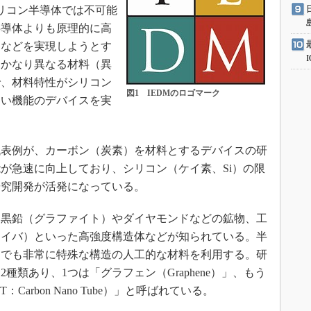
リコン半導体では不可能
半導体よりも原理的に高
スなどを実現しようとす
はかなり異なる材料（異
で、材料特性がシリコン
図1 IEDMのロゴマーク
しい機能のデバイスを実
表例が、カーボン（炭素）を材料とするデバイスの研
が急速に向上しており、シリコン（ケイ素、Si）の限
研究開発が活発になっている。
黒鉛（グラファイト）やダイヤモンドなどの鉱物、工
ァイバ）といった高強度構造体などが知られている。半
ンでも非常に特殊な構造の人工的な材料を利用する。研
種類あり、1つは「グラフェン（Graphene）」、もう
arbon Nano Tube）」と呼ばれている。