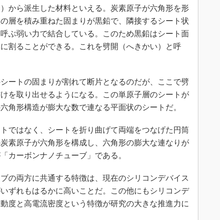
）から派生した材料といえる。炭素原子が六角形を形
状の層を積み重ねた固まりが黒鉛で、隣接するシート状
と呼ぶ弱い力で結合している。このため黒鉛はシート面
単に割ることができる。これを劈開（へきかい）と呼
シートの固まりが割れて断片となるのだが、ここで劈
だけを取り出せるようになる。この単原子層のシートが
の六角形構造が膨大な数で連なる平面状のシートだ。
トではなく、シートを折り曲げて両端をつなげた円筒
の炭素原子が六角形を構成し、六角形の膨大な連なりが
が「カーボンナノチューブ」である。
ブの両方に共通する特徴は、現在のシリコンデバイス
がいずれもはるかに高いことだ。この他にもシリコンデ
移動度と高電流密度という特徴が研究の大きな推進力に