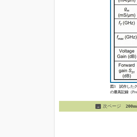
図3 試作したグラ
の最高記録（Previ
次ページ
20
→