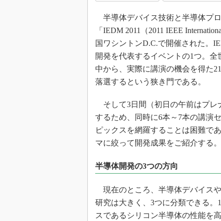
光伝送技
半導体デバイス技術と半導体プロ
“異端児
改革、執
「IEDM 2011（2011 IEEE Internati
イノベー
国ワシントンD.C.で開催された。
開発を代表するイベントの1つ。全
JASA発
中から、実際に講演の機会を得た2
IHSア
落選するという狭き門である。
「英語に
ための新
そして3日間（初日の午前はプレナ
するため、同時に6本～7本の講演
ピックスを網羅することは困難で
マに絞って開発成果をご紹介する
半導体開発の3つの方向
現在のところ、半導体デバイスや
研究は大きく、3つに分類できる。
スであるシリコン半導体の性能を