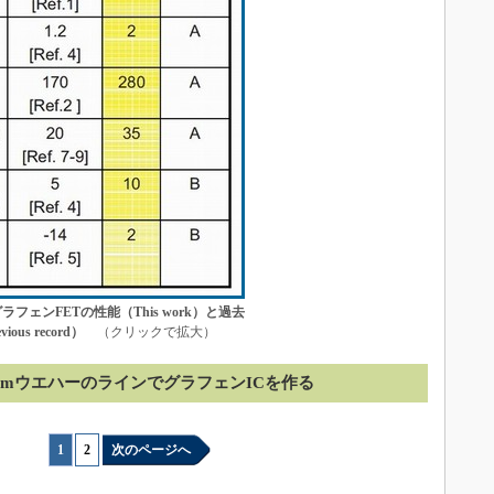
フェンFETの性能（This work）と過去
ous record）
（クリックで拡大）
0mmウエハーのラインでグラフェンICを作る
1
|
2
次のページへ