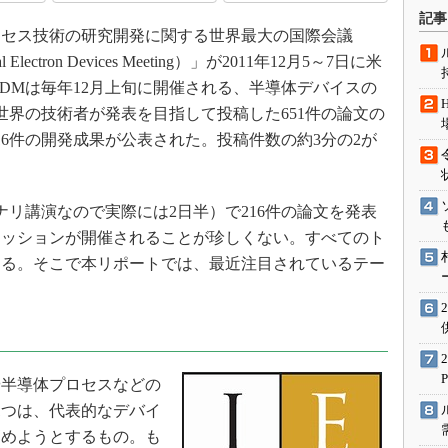
術を知る
記事
セス技術の研究開発に関する世界最大の国際会議
エンジニア”が仕掛けた社内
念の180日
onal Electron Devices Meeting）」が2011年12月5～7日に米
ションは日本を救うのか
IEDMは毎年12月上旬に開催される、半導体デバイスの
世界の技術者が発表を目指して投稿した651件の論文の
IoT通信
16件の開発成果が公表された。投稿件数の約3分の2が
ナリスト「未来展望」
愛されないエンジニア」の
行動論
リ講演なので実際には2日半）で216件の論文を発表
セッションが開催されることが珍しくない。すべてのト
ある。そこで本リポートでは、最近注目されているテー
。
半導体プロセスなどの
1つは、代表的なデバイ
高めようとするもの。も