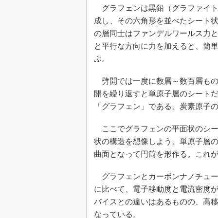
グラフェンは黒鉛（グラファイト
成し、その六角形を並べたシート
の層同士はファンデルワールス力
と平行な方向に力を加えると、簡
ぶ。
劈開では一度に数層～数百層もの
開を繰り返すと単原子層のシート
「グラフェン」である。炭素原子
ここでグラフェンの平面状のシー
状の構造を想像しよう。単原子層
曲面となって円筒を形作る。これ
グラフェンとカーボンナノチュー
に比べて、電子移動度と電流密度
バイスとの違いはあるものの、高
なっている。