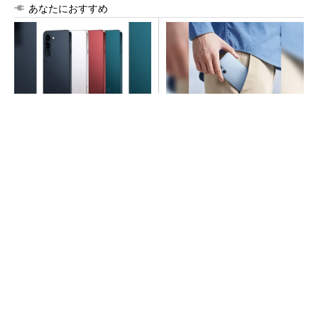
あなたにおすすめ
arrowsの頑丈さがとんでもな
arrowsの頑丈さがとんでもな
いレベルに
いレベルに
PR(arrows)
PR(arrows)
SNSアカウントを着実に成長。実はみんなココ
使ってます。
PR(Dreaw合同会社)
ルネサス高崎工場が閉鎖へ 「6インチライン維
持限界」 操業50年