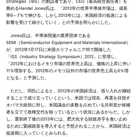
Strategies（IBS）の創設者であり、CEO（最高経営責任者）を
務めるHandel Jones氏は、「2012年の世界半導体市場は、成長
率6～7％で伸びる。しかし2013年には、米国経済の低迷による
影響を受けて縮小していく」との予測を明らかにした。
Jones氏は、半導体関連の業界団体である
SEMI（Semiconductor Equipment and Materials International）
が、2012年1月17日に米国カリフォルニア州で開催した
「ISS（Industry Strategy Symposium）2012」に登壇し、
「2012年におけるメモリ市場の世界売上高は、価格の上昇に伴い
11％増加する。2012年のメモリ以外の市場の世界売上高も6％増
となる」と予測した。
ただし、同氏によると、2012年の米国経済は、借り入れが継続
することで成り立っていくという。米国では現在、再選を目指す
オバマ大統領に対し、米国議会の多数を占めている共和党が候補
者を立てて政権交代を狙っているという状況にあるからだ。しか
し、選挙終了後の2013年には、肥大化する財政赤字を食い止め
るために緊縮政策を導入すると予想されることから、米国経済は
低迷期に入っていくとみられる。