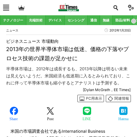
テクノロジー
先端技術
デバイス
センシング
通信
無線
部品/材料
ニュース
2012年1月20日
ビジネスニュース 市場動向
2013年の世界半導体市場は低迷、価格の下落やプ
ロセス技術の課題が足かせに
半導体市場は、2012年は成長するも、2013年以降は明るい未来
は見えないようだ。米国経済も低迷期に入るとみられており、こ
れに伴って半導体市場も縮小するとアナリストは予測する。
[Dylan McGrath，EE Times]
PC用表示
関連情報
Share
Post
LINE
Hatena
米国の市場調査会社であるInternational Business