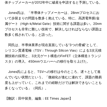
体チップメーカーが2012年中に破産を申請すると予測している。
Jones氏は、「半導体チップメーカーは、28nmプロセスにお
いて歩留まりの問題を数多く抱えている。特に、高誘電率膜/金
属ゲート（High-k/Metal Gate）技術に関する課題は多い。20nm
プロセスも非常に難しい技術で、解決しなければならない課題は
数多く残されている」と語った。
同氏は、半導体業界が現在直面している“3つの脅威”として、
シリコン貫通電極（TSV：Through Silicon Vias）による3次元積
層技術の採用と、3次元ゲート構造のFinFET（立体構造トランジ
スタ）の導入、450mmウエハーへの移行を取り上げた。
Jones氏によると、TSVへの移行は今のところ、遅々として進
んでいない状態だという。「微細化が進むに連れて、課題の難易
度も上がっていく。これまでの経験だけでは解決できないことも
多くなっている」（同氏）。
【翻訳：田中留美、編集：EE Times Japan】