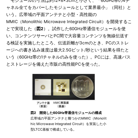
モジュールの寸法は約12×6×3cmと小さく、「60GHz帯の4チ
ャネル全てをカバーしたモジュールとして業界最小」（同社）と
いう。広帯域の平面アンテナと小型・高性能の
MMIC（Monolithic Microwave Integrated Circuit）を開発するこ
とで実現した（
図2
）。試作した60GHz帯通信モジュールを使
い、コンテンツサーバとPC間で大容量コンテンツを無線伝送す
る検証を実施したところ、伝送距離が3cmのとき、PCのストレ
ージへの書き込み速度は最大2.5Gビット/秒という結果を得たと
いう（60GHz帯の1チャネルのみを使った）。PCには、高速バス
とストレージを備えた市販の高性能PCを使った。
図2 開発した60GHz帯通信モジュールの構成
広帯域の平面アンテナと幾つかのMMIC（Monolit
hic Microwave Integrated Circuit）を実装した小
型LTCC基板で構成している。