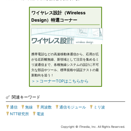
ワイヤレス設計（Wireless
Design）特選コーナー
携帯電話などの高速移動体通信から、応用が広
がる近距離無線、新領域として注目を集めるミ
リ波通信まで、各種無線システムの設計に不可
欠な部品やツール、標準規格や認証テストの最
新動向を追う！
＞＞コーナーTOPはこちらから
関連キーワード
通信
|
無線
|
周波数
|
通信モジュール
|
ミリ波
|
NTT研究所
|
電波
Copyright © ITmedia, Inc. All Rights Reserved.