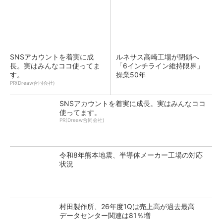
SNSアカウントを着実に成
ルネサス高崎工場が閉鎖へ
長。実はみんなココ使ってま
「6インチライン維持限界」
す。
操業50年
PR(Dreaw合同会社)
SNSアカウントを着実に成長。実はみんなココ
使ってます。
PR(Dreaw合同会社)
令和8年熊本地震、半導体メーカー工場の対応
状況
村田製作所、26年度1Qは売上高が過去最高
データセンター関連は81％増