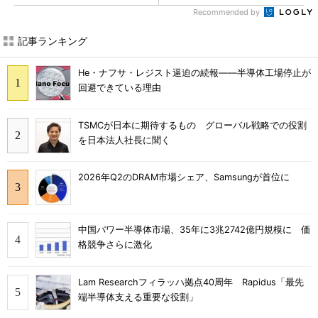
Recommended by
記事ランキング
He・ナフサ・レジスト逼迫の続報――半導体工場停止が
回避できている理由
TSMCが日本に期待するもの グローバル戦略での役割
を日本法人社長に聞く
2026年Q2のDRAM市場シェア、Samsungが首位に
中国パワー半導体市場、35年に3兆2742億円規模に 価
格競争さらに激化
Lam Researchフィラッハ拠点40周年 Rapidus「最先
端半導体支える重要な役割」