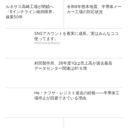
ルネサス高崎工場が閉鎖へ
令和8年熊本地震、半導体メー
「6インチライン維持限界」
カー工場の対応状況
操業50年
SNSアカウントを着実に成長。実はみんなココ
使ってます。
PR(Dreaw合同会社)
村田製作所、26年度1Qは売上高が過去最高
データセンター関連は81％増
He・ナフサ・レジスト逼迫の続報――半導体工
場停止が回避できている理由