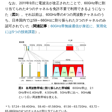
なお、2011年9月に電波法が改正されたことで、60GHz帯に割
り当てられた4つのチャネルを免許不要で利用できるようになっ
た（
図3
）。それ以前は、60GHz帯の4つの周波数チャネルのう
ち、日本国内では59～66GHzに割り振られた3つのチャネルのみ
認可されていた（
関連記事
：
60GHz帯無線通信が身近に、実用化
には5つの技術課題
）。
図3 各周波数帯域に割り振られた帯域幅
60GHz帯は、2.1
GHz帯や2.4GHz帯、4.5GHz帯、5GHz帯に比べ、9GHz幅
という広い周波数帯域を使える。
＊1）57.24～59.40GHz、59.40～61.56GHz、61.56～63.72GHz、63.72～
65.88GHzの4つのチャネルが割り当てられている。