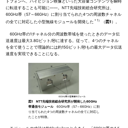
トフォンへ、ハイビジョン映像といった大容量コンテンツを瞬時
に転送することも可能に――。NTT先端技術総合研究所は、
60GHz帯（57～66GHz）に割り当てられた4つの周波数チャネル
＊1）
の全てに対応した小型無線モジュールを開発した
（
図1
）。
60GHz帯の1チャネル分の周波数帯域を使ったときのデータ伝
送速度は最大3.8Gビット/秒に達する。従って、4つのチャネル
を全て使うことで理論的には約15Gビット/秒もの最大データ伝送
速度を実現できることになる。
図1 NTT先端技術総合研究所が開発した60GHz
帯通信モジュール
60GHz帯（57～66GHz）に割
り当てられた4つの周波数チャネルの全てに対応し
たことが特徴。