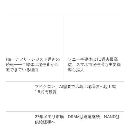
He・ナフサ・レジスト逼迫の
ソニー半導体は1Q過去最高
続報――半導体工場停止が回
益、スマホ市況停滞も主要顧
避できている理由
客ら拡大
マイクロン、AI需要で広島工場増強へ起工式
1.5兆円投資
27年メモリ市場 DRAMは逼迫継続、NANDは
供給緩和へ