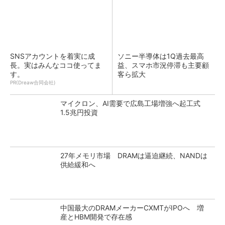
SNSアカウントを着実に成
ソニー半導体は1Q過去最高
長。実はみんなココ使ってま
益、スマホ市況停滞も主要顧
す。
客ら拡大
PR(Dreaw合同会社)
マイクロン、AI需要で広島工場増強へ起工式
1.5兆円投資
27年メモリ市場 DRAMは逼迫継続、NANDは
供給緩和へ
中国最大のDRAMメーカーCXMTがIPOへ 増
産とHBM開発で存在感