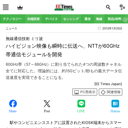
テクノロジー
先端技術
デバイス
センシング
通信
無線
部品/材料
ニュース
2012年1月25日
無線通信技術 ミリ波
ハイビジョン映像も瞬時に伝送へ、NTTが60GHz
帯通信モジュールを開発
60GHz帯（57～66GHz）に割り当てられた4つの周波数チャネル
全てに対応した。理論的には、約15Gビット/秒もの最大データ伝
送速度を実現できることになる。
[EE Times Japan]
PC用表示
関連情報
Share
Post
LINE
Hatena
駅やコンビニエンスストアに設置されたKIOSK端末からスマー