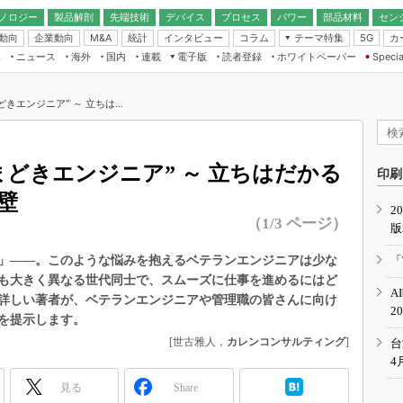
ノロジー
製品解剖
先端技術
デバイス
プロセス
パワー
部品材料
セン
動向
企業動向
統計
インタビュー
コラム
テーマ特集
カ
M&A
5G
ギー
ナログ
無線
集
ニュース
海外
国内
連載
電子版
読者登録
ホワイトペーパー
Specia
フィジカルAI
IoT・エッジコ
モリ
EXPO
Microchip情報
ストレージ通信
EE Times Japan×EDN Japan統合電
エッジAI
子版
I
SEMICON Japan
エンジニア” ～ 立ちは...
デバイス通信
パワーエレクトロニクス
電子ブックレット
イコン
CEATEC
のナノフォーカス
半導体後工程
GA
EdgeTech＋
業界スコープ
どきエンジニア” ～ 立ちはだかる
読者調査（EE Times Research）
印刷
TECHNO-FRONT
のエレ・組み込みプレイバ
壁
カーボンニュートラル
2
人とくるま展
（1/3 ページ）
版
IoT
直前エンジニアの社会人大
電源設計（EDN Japan）
」――。このような悩みを抱えるベテランエンジニアは少な
「
数字」で回してみよう
も大きく異なる世代同士で、スムーズに仕事を進めるにはど
エレクトロニクス入門（EDN
A
Japan）
詳しい著者が、ベテランエンジニアや管理職の皆さんに向け
ード ～Behind the
2
rd
を提示します。
年で起こったこと、次の10年
[世古雅人，
カレンコンサルティング
]
台
こと
4
で探るアジアの新トレンド
見る
Share