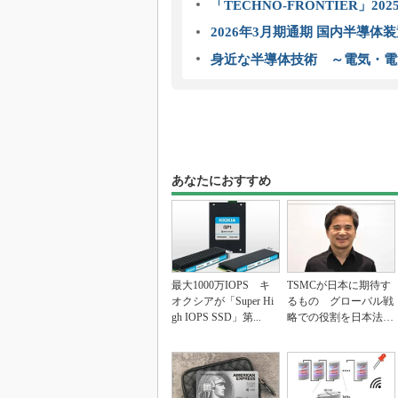
「TECHNO-FRONTIER」2
2026年3月期通期 国内半導体
身近な半導体技術 ～電気・電
あなたにおすすめ
最大1000万IOPS キ
TSMCが日本に期待す
オクシアが「Super Hi
るもの グローバル戦
gh IOPS SSD」第...
略での役割を日本法人
社長に聞く