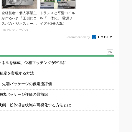
全経営者・個人事業主
トランスと平滑コイル
が作るべき「圧倒的コ
を「一体化」 電源サ
スパのビジネスカー
イズを3分の2に
ド」
PR(クレディセゾン)
Recommended by
PR
チャンネルを構成、位相マッチングが容易に
の精度を実現する方法
 先端パッケージの低電流評価
先端パッケージ評価の最前線
状態・粉体混合状態を可視化する方法とは