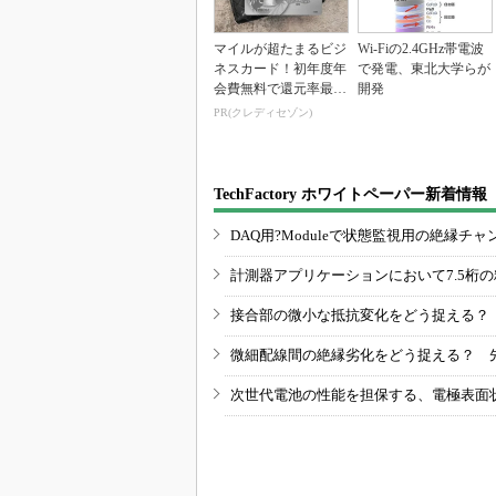
マイルが超たまるビジ
Wi-Fiの2.4GHz帯電波
ネスカード！初年度年
で発電、東北大学らが
会費無料で還元率最大
開発
1.125%
PR(クレディセゾン)
TechFactory ホワイトペーパー新着情報
DAQ用?Moduleで状態監視用の絶縁
計測器アプリケーションにおいて7.5桁
接合部の微小な抵抗変化をどう捉える？
微細配線間の絶縁劣化をどう捉える？ 
次世代電池の性能を担保する、電極表面