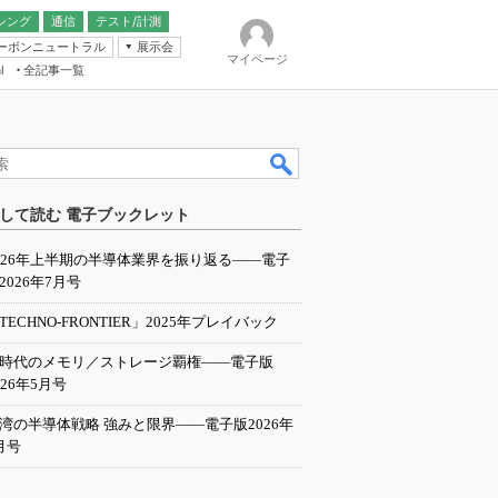
シング
通信
テスト/計測
ーボンニュートラル
展示会
マイページ
全記事一覧
l
ンピューティング
して読む 電子ブックレット
IER
026年上半期の半導体業界を振り返る――電子
2026年7月号
TECHNO-FRONTIER」2025年プレイバック
I時代のメモリ／ストレージ覇権――電子版
026年5月号
湾の半導体戦略 強みと限界――電子版2026年
月号