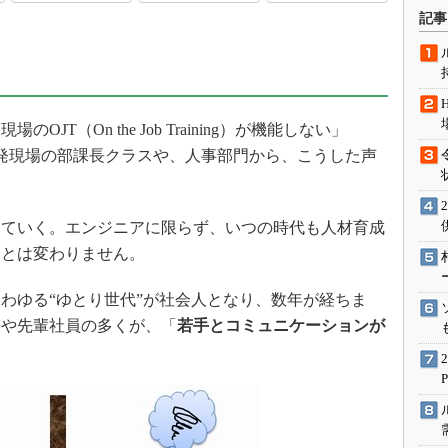
術を知る
記事
エンジニア”が仕掛けた社内
念の180日
ションは日本を救うのか
IoT通信
T（On the Job Training）が機能しない」
ナリスト「未来展望」
発現場の部課長クラスや、人事部門から、こうした声
愛されないエンジニア」の
行動論
ていく。エンジニアに限らず、いつの時代も人材育成
ことは変わりません。
わゆる“ゆとり世代”が社会人となり、数年が経ちま
長や先輩社員の多くが、「
若手とコミュニケーションが
。