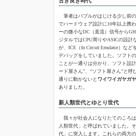
古き良き時代
筆者はバブルがはじける少し前の1
でハードウェア設計に10年以上携
ーの微小なDC（直流）信号からG
ジタルではCPU周りやASICの設
が、ICE（In Circuit Emul
デバッグをしていました。ソフト
ことが一通りは分かり、ソフト設計
ード屋さん”、“ソフト屋さん”と
通りに動かないと
ワイワイガヤガ
ありました。
新人類世代とゆとり世代
我々が社会人になりたてのころは
人類世代」と呼ばれていました。
代」に突入します。これらの両方