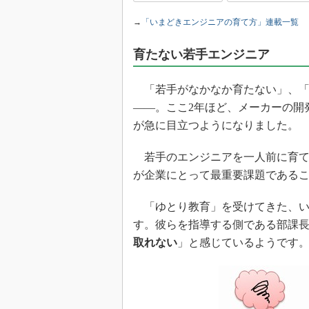
光伝送技
→
「いまどきエンジニアの育て方」連載一覧
“異端児
改革、執
育たない若手エンジニア
イノベー
JASA発
「若手がなかなか育たない」、「現場のOJ
IHSア
――。ここ2年ほど、メーカーの開
「英語に
が急に目立つようになりました。
ための新
若手のエンジニアを一人前に育て
が企業にとって最重要課題である
「ゆとり教育」を受けてきた、い
す。彼らを指導する側である部課
取れない
」と感じているようです