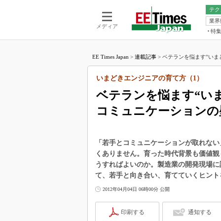
テク
業界
電池／エネル
ア
メディア
特
メ
福田昭の
LS
EE Times Japan
>
連載記事
>
ベテランを悩ます“いまどき
福田昭の
マ
湯之上隆
いまどきエンジニアの育て方（1）
FP
大山聡の
ベテランを悩ます“いま
大原雄介
コミュニケーションの
ック
リタイア
学漂流記
「若手とコミュニケーションが取れない
世界を「
くありません。育った時代背景も価値観
うすればよいのか。製造業の開発現場に
踊るバズワ
Buzzwo
て、若手と向き合い、育てていくヒント
この10
2012年04月04日 06時00分 公開
で起こる
製品分解
印刷する
通知する