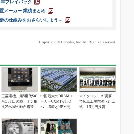
025年プレイバック
装置メーカー 業績まとめ
源の仕組みをおさらいしよう～
Copyright © ITmedia, Inc. All Rights Reserved.
三菱電機、第5世代SiC
中国最大のDRAMメ
マイクロン、AI需要
MOSFETの核 オン抵
ーカーCXMTがIPO
で広島工場増強へ起工
抗25％減の独自構造
へ 増産とHBM開発
式 1.5兆円投資
で存在感