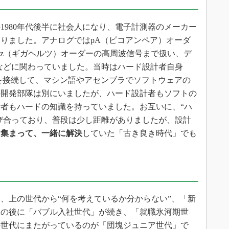
980年代後半に社会人になり、電子計測器のメーカー
わりました。アナログではpA（ピコアンペア）オーダ
Hz（ギガヘルツ）オーダーの高周波信号まで扱い、デ
計などに関わっていました。当時はハード設計者自身
ator）などを接続して、マシン語やアセンブラでソフトウェアの
の開発部隊は別にいましたが、ハード設計者もソフトの
者もハードの知識を持っていました。お互いに、“ハ
呼び合っており、普段は少し距離がありましたが、設計
ヤ集まって、一緒に解決
していた「古き良き時代」でも
、上の世代から“何を考えているか分からない”、「新
その後に「バブル入社世代」が続き、「就職氷河期世
の世代にまたがっているのが「団塊ジュニア世代」で