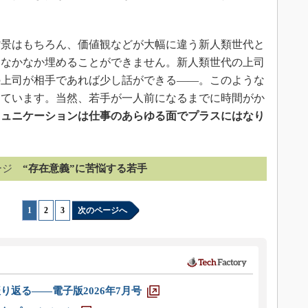
景はもちろん、価値観などが大幅に違う新人類世代と
、なかなか埋めることができません。新人類世代の上司
の上司が相手であれば少し話ができる――。このような
っています。当然、若手が一人前になるまでに時間がか
ミュニケーションは仕事のあらゆる面でプラスにはなり
ージ
“存在意義”に苦悩する若手
1
|
2
|
3
次のページへ
り返る――電子版2026年7月号