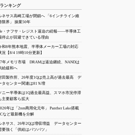
ランキング
ルネサス高崎工場が閉鎖へ 「6インチライン維
持限界」 操業50年
He・ナフサ・レジスト逼迫の続報――半導体工
場停止が回避できている理由
令和8年熊本地震、半導体メーカー工場の対応
状況【8/4 19時10分更新】
27年メモリ市場 DRAMは逼迫継続、NANDは
供給緩和へ
村田製作所、26年度1Qは売上高が過去最高 デ
ータセンター関連は81％増
ソニー半導体は1Q過去最高益、スマホ市況停滞
も主要顧客ら拡大
2026年は「2nm商用化元年」 Panther Lake搭載
PCなど最新機を分解
ルネサス、26年2Qは増収増益 データセンター
需要強く「供給はパツパツ」