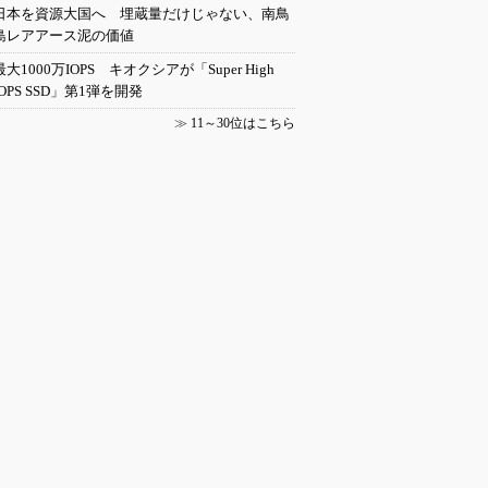
日本を資源大国へ 埋蔵量だけじゃない、南鳥
島レアアース泥の価値
最大1000万IOPS キオクシアが「Super High
IOPS SSD」第1弾を開発
≫
11～30位はこちら