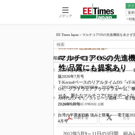
テク
業界
電池／エネル
ア
メディア
特
メ
福田昭の
LS
EE Times Japan
>
マルチコアOSの先進機能を余さず見
福田昭の
マ
湯之上隆
ESEC2012 開催直前情報!!
FP
大山聡の
マルチコアOSの先進
印刷して読む 電子ブックレット
大原雄介
性/品質にも提案あり
ック
2026年上半期の半導体業界を振り返る――
版2026年7月号
リタイア
学漂流記
T-KernelベースのリアルタイムOS「eT
「TECHNO-FRONTIER」2025年プレイバッ
OS、ソフトウェアプラットフォーム、
世界を「
せる。新たなマルチコアCPUサポート
AI時代のメモリ／ストレージ覇権――電子
踊るバズワ
2026年5月号
2012年04月18日 07時30分 公開
Buzzwo
この10
台湾の半導体戦略 強みと限界――電子版202
印刷する
見る
で起こる
4月号
製品分解
2012年5月9～11日の3日間、