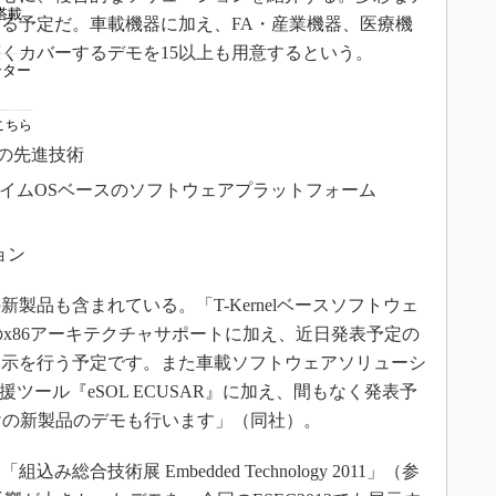
e搭載
る予定だ。車載機器に加え、FA・産業機器、医療機
くカバーするデモを15以上も用意するという。
ンター
はこちら
l」の先進技術
ルタイムOSベースのソフトウェアプラットフォーム
ョン
品も含まれている。「T-Kernelベースソフトウェ
のx86アーキテクチャサポートに加え、近日発表予定の
展示を行う予定です。また車載ソフトウェアソリューシ
援ツール『eSOL ECUSAR』に加え、間もなく発表予
けの新製品のデモも行います」（同社）。
総合技術展 Embedded Technology 2011」（参