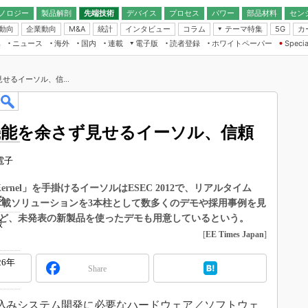
ノロジー
製品解剖
先端技術
デバイス
プロセス
パワー
部品材料
セン
動向
企業動向
統計
インタビュー
コラム
テーマ特集
カ
M&A
5G
ギー
ナログ
無線
集
ニュース
海外
国内
連載
電子版
読者登録
ホワイトペーパー
Specia
フィジカルAI
IoT・エッジコ
モリ
EXPO
Microchip情報
ストレージ通信
EE Times Japan×EDN Japan統合電
エッジAI
子版
I
SEMICON Japan
せるイーソル、信...
デバイス通信
パワーエレクトロニクス
電子ブックレット
イコン
CEATEC
のナノフォーカス
半導体後工程
GA
EdgeTech＋
業界スコープ
機能を余さず見せるイーソル、信頼
読者調査（EE Times Research）
TECHNO-FRONT
のエレ・組み込みプレイバ
カーボンニュートラル
電子
人とくるま展
IoT
直前エンジニアの社会人大
-Kernel」を手掛けるイーソルはESEC 2012で、リアルタイム
電源設計（EDN Japan）
ク
車載ソリューションを3本柱として数多くのデモや採用事例を見
数字」で回してみよう
エレクトロニクス入門（EDN
など、未発表の新製品を使ったデモも用意しているという。
版
Japan）
ード ～Behind the
[
EE Times Japan
]
rd
年で起こったこと、次の10年
6年
Share
こと
で探るアジアの新トレンド
組み込みシステム開発に必要なハードウェア／ソフトウェ