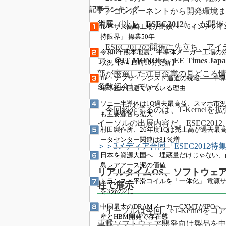
光伝送技
記事ランキング
ア／コンポーネントから開発環境
“異端児
術展
（以下、
ESEC2012
）」が開催
ルネサス高崎工場が閉鎖へ 「6インチライ
改革、執
持限界」 操業50年
イノベー
ESEC2012の開催に先立ち、ア
令和8年熊本地震、半導体メーカー工場の
JASA発
ア、
＠IT MONOist
、
EE Times Jap
状況【8/4 19時10分更新】
部が厳選した注目企業の見どころ
IHSア
He・ナフサ・レジスト逼迫の続報――半
多数紹介していく。
場停止が回避できている理由
「英語に
ための新
ソニー半導体は1Q過去最高益、スマホ市
今回紹介するのは、T-Kernelを拡
も主要顧客ら拡大
イーソルの出展内容だ。ESEC20
村田製作所、26年度1Qは売上高が過去最
ータセンター関連は81％増
＞＞3メディア合同「ESEC2012特
日本を資源大国へ 埋蔵量だけじゃない、
島レアアース泥の価値
リアルタイムOS、ソフトウェ
トランスと平滑コイルを「一体化」 電源
柱で展示
を3分の2に
中国最大のDRAMメーカーCXMTがIPOへ
イーソルは今回、eT-Kernelを
産とHBM開発で存在感
車載ソフトウェア開発向け製品を