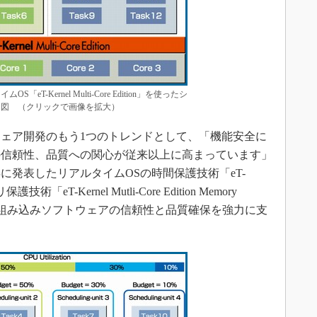
eT-Kernel Multi-Core Edition」を使ったシ
ャ図 （クリックで画像を拡大）
ェア開発のもう1つのトレンドとして、「機能安全に
の信頼性、品質への関心が従来以上に高まっています」
年に発表したリアルタイムOSの時間保護技術「eT-
モリ保護技術「eT-Kernel Mutli-Core Edition Memory
ことで、「組み込みソフトウェアの信頼性と品質確保を強力に支