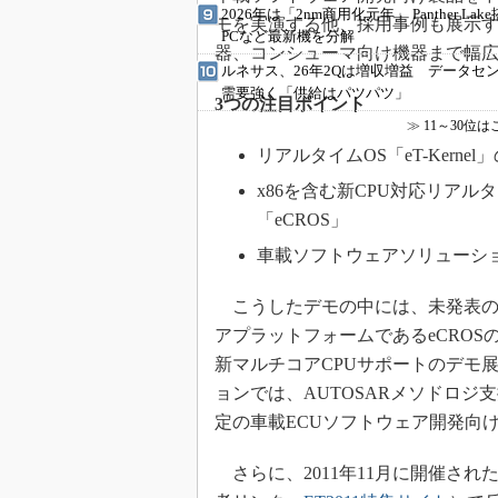
2026年は「2nm商用化元年」 Panther Lak
モを実演する他、採用事例も展示す
PCなど最新機を分解
器、コンシューマ向け機器まで幅広
ルネサス、26年2Qは増収増益 データセ
需要強く「供給はパツパツ」
3つの注目ポイント
≫
11～30位
リアルタイムOS「eT-Kerne
x86を含む新CPU対応リア
「eCROS」
車載ソフトウェアソリューシ
こうしたデモの中には、未発表の新製
アプラットフォームであるeCROS
新マルチコアCPUサポートのデモ
ョンでは、AUTOSARメソドロジ支
定の車載ECUソフトウェア開発向
さらに、2011年11月に開催された「組込み