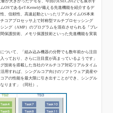
響が大きかったデモを、今回のESEC2012でも展示す
SであるeT-Kernelが備える先進機能を紹介するデ
タイム性、信頼性、高速起動といったリアルタイムOS本来
ルチコアプロセッサ上で対称型マルチプロセッシング
ッシング（AMP）のプログラムを混在させられる『ブレ
時間保護技術、メモリ保護技術といった先進機能を実装
について、「組み込み機器の分野でも数年前から注目
に入っており、さらに注目度が高まっているようです」
ング技術を搭載した当社のマルチコア対応リアルタイム
e Edition』を活用すれば、シングルコア向けのソフトウェア資産や
チコアの性能を最大限に引き出すことができ、シングル
になります」（同社）。