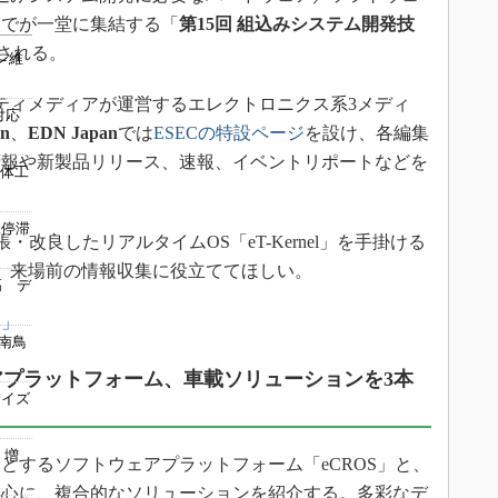
術を知る
までが一堂に集結する「
第15回 組込みシステム開発技
エンジニア”が仕掛けた社内
される。
ン維
念の180日
ションは日本を救うのか
イティメディアが運営するエレクトロニクス系3メディ
対応
IoT通信
an
、
EDN Japan
では
ESECの特設ページ
を設け、各編集
情報や新製品リリース、速報、イベントリポートなどを
ナリスト「未来展望」
導体工
愛されないエンジニア」の
行動論
況停滞
張・改良したリアルタイムOS「eT-Kernel」を手掛ける
12、来場前の情報収集に役立ててほしい。
高 デ
集」
南鳥
アプラットフォーム、車載ソリューションを3本
サイズ
 増
コアとするソフトウェアプラットフォーム「eCROS」と、
中心に、複合的なソリューションを紹介する。多彩なデ