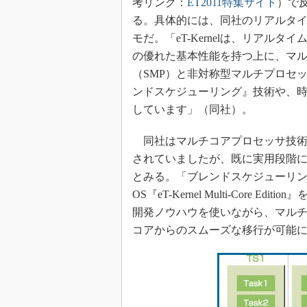
考リンク：
ET2011特集サイト
）で反
る。具体的には、同社のリアルタイムO
モだ。「eT-Kernelは、リアル
の優れた基本性能を持つ上に、マ
（SMP）と非対称型マルチプロセ
ンドスケジューリング』技術や、
しています」（同社）。
同社はマルチコアプロセッサ技術
されていましたが、既に実用段階
とみる。「ブレンドスケジューリ
OS『eT-Kernel Multi-Cor
開発ノウハウを使いながら、マル
コアからのスムーズな移行が可能