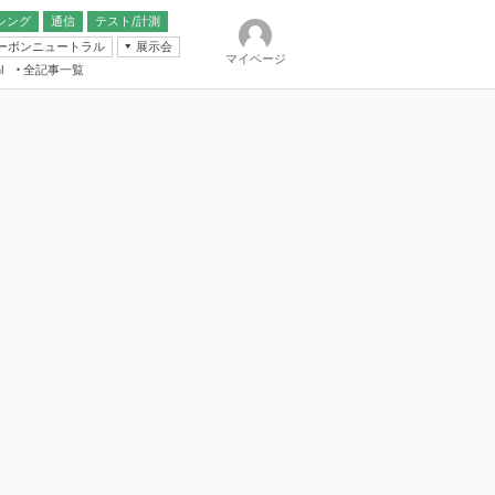
シング
通信
テスト/計測
ーボンニュートラル
展示会
マイページ
全記事一覧
l
ンピューティング
IER