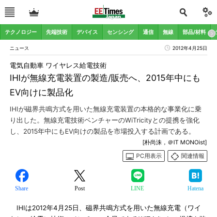
テクノロジー
先端技術
デバイス
センシング
通信
無線
部品/材料
ニュース
2012年4月25日
電気自動車 ワイヤレス給電技術
IHIが無線充電装置の製造/販売へ、2015年中にも
EV向けに製品化
IHIが磁界共鳴方式を用いた無線充電装置の本格的な事業化に乗
り出した。無線充電技術ベンチャーのWiTricityとの提携を強化
し、2015年中にもEV向けの製品を市場投入する計画である。
[朴尚洙，＠IT MONOist]
PC用表示
関連情報
Share
Post
LINE
Hatena
IHIは2012年4月25日、磁界共鳴方式を用いた無線充電（ワイ