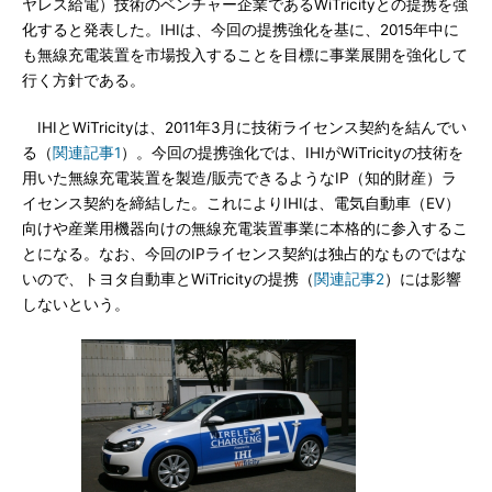
ヤレス給電）技術のベンチャー企業であるWiTricityとの提携を強
化すると発表した。IHIは、今回の提携強化を基に、2015年中に
も無線充電装置を市場投入することを目標に事業展開を強化して
行く方針である。
IHIとWiTricityは、2011年3月に技術ライセンス契約を結んでい
る（
関連記事1
）。今回の提携強化では、IHIがWiTricityの技術を
用いた無線充電装置を製造/販売できるようなIP（知的財産）ラ
イセンス契約を締結した。これによりIHIは、電気自動車（EV）
向けや産業用機器向けの無線充電装置事業に本格的に参入するこ
とになる。なお、今回のIPライセンス契約は独占的なものではな
いので、トヨタ自動車とWiTricityの提携（
関連記事2
）には影響
しないという。