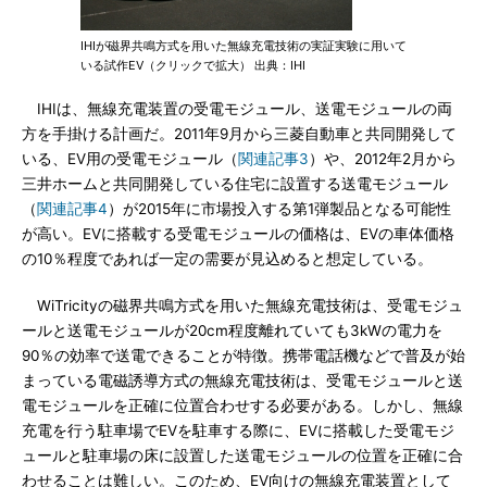
IHIが磁界共鳴方式を用いた無線充電技術の実証実験に用いて
いる試作EV（クリックで拡大） 出典：IHI
IHIは、無線充電装置の受電モジュール、送電モジュールの両
方を手掛ける計画だ。2011年9月から三菱自動車と共同開発して
いる、EV用の受電モジュール（
関連記事3
）や、2012年2月から
三井ホームと共同開発している住宅に設置する送電モジュール
（
関連記事4
）が2015年に市場投入する第1弾製品となる可能性
が高い。EVに搭載する受電モジュールの価格は、EVの車体価格
の10％程度であれば一定の需要が見込めると想定している。
WiTricityの磁界共鳴方式を用いた無線充電技術は、受電モジュ
ールと送電モジュールが20cm程度離れていても3kWの電力を
90％の効率で送電できることが特徴。携帯電話機などで普及が始
まっている電磁誘導方式の無線充電技術は、受電モジュールと送
電モジュールを正確に位置合わせする必要がある。しかし、無線
充電を行う駐車場でEVを駐車する際に、EVに搭載した受電モジ
ュールと駐車場の床に設置した送電モジュールの位置を正確に合
わせることは難しい。このため、EV向けの無線充電装置として