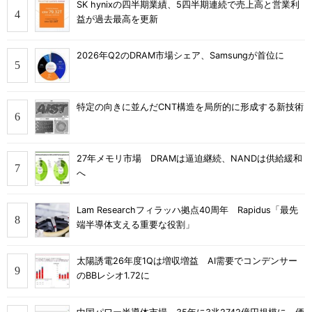
SK hynixの四半期業績、5四半期連続で売上高と営業利
益が過去最高を更新
2026年Q2のDRAM市場シェア、Samsungが首位に
特定の向きに並んだCNT構造を局所的に形成する新技術
27年メモリ市場 DRAMは逼迫継続、NANDは供給緩和
へ
Lam Researchフィラッハ拠点40周年 Rapidus「最先
端半導体支える重要な役割」
太陽誘電26年度1Qは増収増益 AI需要でコンデンサー
のBBレシオ1.72に