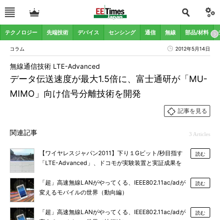
テクノロジー
先端技術
デバイス
センシング
通信
無線
部品/材料
コラム
2012年5月14日
無線通信技術 LTE-Advanced
データ伝送速度が最大1.5倍に、富士通研が「MU-
MIMO」向け信号分離技術を開発
記事を見る
関連記事
3 Articles
【ワイヤレスジャパン2011】下り１Gビット/秒目指す
読む
「LTE-Advanced」、ドコモが実験装置と実証成果を
披露
「超」高速無線LANがやってくる、IEEE802.11ac/adが
読む
変えるモバイルの世界（動向編）
「超」高速無線LANがやってくる、IEEE802.11ac/adが
読む