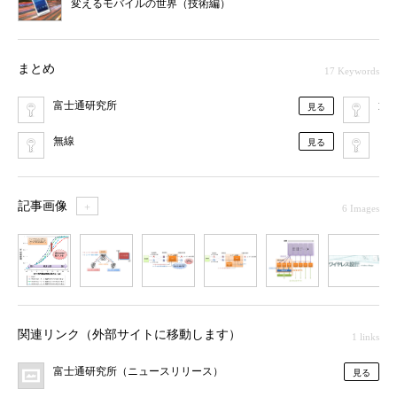
変えるモバイルの世界（技術編）
まとめ
17 Keywords
富士通研究所
通
見る
無線
LTE
見る
記事画像
＋
6 Images
1
2
3
4
5
6
関連リンク（外部サイトに移動します）
1 links
富士通研究所（ニュースリリース）
見る