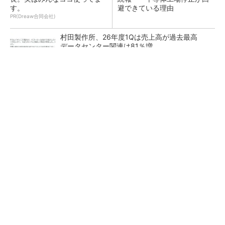
す。
避できている理由
PR(Dreaw合同会社)
村田製作所、26年度1Qは売上高が過去最高
データセンター関連は81％増
ソニー半導体は1Q過去最高益、スマホ市況停滞
も主要顧客ら拡大
27年メモリ市場 DRAMは逼迫継続、NANDは
供給緩和へ