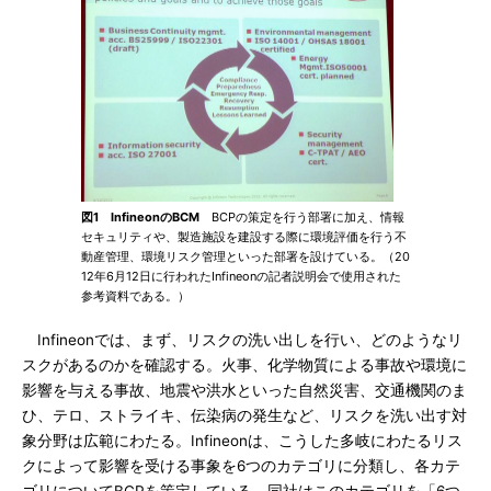
図1 InfineonのBCM
BCPの策定を行う部署に加え、情報
セキュリティや、製造施設を建設する際に環境評価を行う不
動産管理、環境リスク管理といった部署を設けている。（20
12年6月12日に行われたInfineonの記者説明会で使用された
参考資料である。）
Infineonでは、まず、リスクの洗い出しを行い、どのようなリ
スクがあるのかを確認する。火事、化学物質による事故や環境に
影響を与える事故、地震や洪水といった自然災害、交通機関のま
ひ、テロ、ストライキ、伝染病の発生など、リスクを洗い出す対
象分野は広範にわたる。Infineonは、こうした多岐にわたるリス
クによって影響を受ける事象を6つのカテゴリに分類し、各カテ