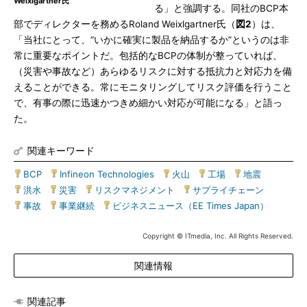
Weixlgartner氏
る」と強調する。同社のBCP本
部でディレクターを務めるRoland Weixlgartner氏（
図2
）は、
「当社にとって、“いかに確実に製品を納品するか”というのは非
常に重要なポイントだ。包括的なBCPの体制が整っていれば、
（災害や事故など）あらゆるリスクに対する抵抗力と対応力を備
えることができる。常にモニタリングしてリスク評価を行うこと
で、有事の際に迅速かつきめ細かい対応が可能になる」と語っ
た。
関連キーワード
BCP
|
Infineon Technologies
|
火山
|
工場
|
地震
|
洪水
|
災害
|
リスクマネジメント
|
サプライチェーン
|
事故
|
事業継続
|
ビジネスニュース（EE Times Japan）
Copyright © ITmedia, Inc. All Rights Reserved.
関連情報
関連記事