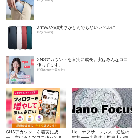
PR(arrows)
arrowsの頑丈さがとんでもないレベルに
PR(arrows)
SNSアカウントを着実に成長。実はみんなココ
使ってます。
PR(Dreaw合同会社)
SNSアカウントを着実に成
He・ナフサ・レジスト逼迫の
長。実はみんなココ使ってま
続報――半導体工場停止が回