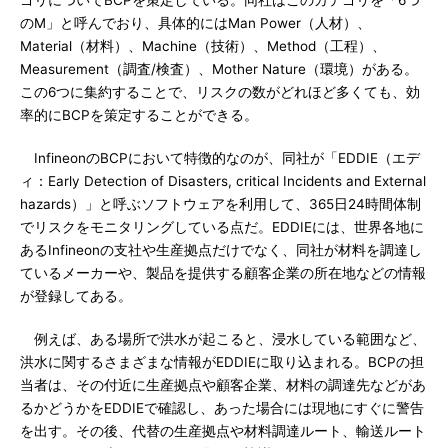
ゴリについてBCPを策定している。同社はこのカテゴリを「6つ
のM」と呼んでおり、具体的にはMan Power（人材）、
Material（材料）、Machine（技術）、Method（工程）、
Measurement（調査/検査）、Mother Nature（環境）がある。
この6つに集約することで、リスクの数がどれほど多くても、効
率的にBCPを策定することができる。
InfineonのBCPにおいて特徴的なのが、同社が「EDDIE（エデ
ィ：Early Detection of Disasters, critical Incidents and External
hazards）」と呼ぶソフトウェアを利用して、365日24時間体制
でリスクをモニタリングしている点だ。EDDIEには、世界各地に
あるInfineonの支社や生産拠点だけでなく、同社が材料を調達し
ているメーカーや、製品を提供する顧客企業の所在地などの情報
が登録してある。
例えば、ある場所で洪水が起こると、浸水している範囲など、
洪水に関するさまざまな情報がEDDIEに取り込まれる。BCPの担
当者は、その付近に生産拠点や顧客企業、材料の調達先などがあ
るかどうかをEDDIEで確認し、あった場合には現地にすぐに警告
を出す。その後、代替の生産拠点や材料調達ルート、輸送ルート