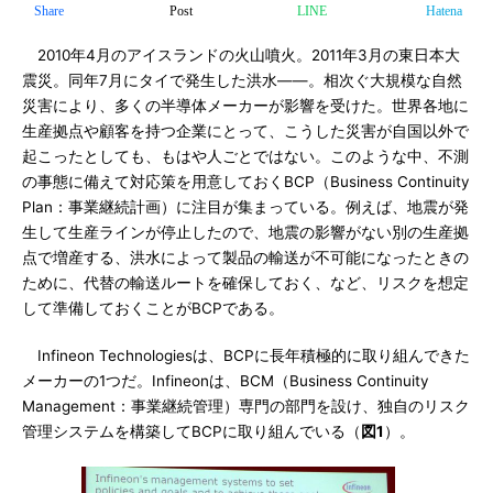
Share
Post
LINE
Hatena
2010年4月のアイスランドの火山噴火。2011年3月の東日本大
震災。同年7月にタイで発生した洪水――。相次ぐ大規模な自然
災害により、多くの半導体メーカーが影響を受けた。世界各地に
生産拠点や顧客を持つ企業にとって、こうした災害が自国以外で
起こったとしても、もはや人ごとではない。このような中、不測
の事態に備えて対応策を用意しておくBCP（Business Continuity
Plan：事業継続計画）に注目が集まっている。例えば、地震が発
生して生産ラインが停止したので、地震の影響がない別の生産拠
点で増産する、洪水によって製品の輸送が不可能になったときの
ために、代替の輸送ルートを確保しておく、など、リスクを想定
して準備しておくことがBCPである。
Infineon Technologiesは、BCPに長年積極的に取り組んできた
メーカーの1つだ。Infineonは、BCM（Business Continuity
Management：事業継続管理）専門の部門を設け、独自のリスク
管理システムを構築してBCPに取り組んでいる（
図1
）。