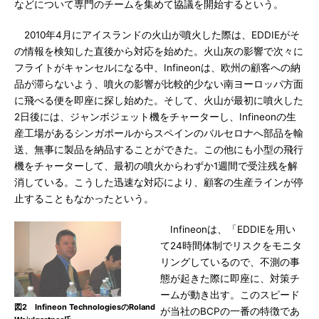
などについて専門のチームを集めて協議を開始するという。
2010年4月にアイスランドの火山が噴火した際は、EDDIEがそ
の情報を検知した直後から対応を始めた。火山灰の影響で次々に
フライトがキャンセルになる中、Infineonは、欧州の顧客への納
品が滞らないよう、噴火の影響が比較的少ない南ヨーロッパ方面
に飛べる便を即座に探し始めた。そして、火山が最初に噴火した
2日後には、ジャンボジェット機をチャーターし、Infineonの生
産工場があるシンガポールからスペインのバルセロナへ部品を輸
送、無事に製品を納品することができた。この他にも小型の飛行
機をチャーターして、最初の噴火からわずか1週間で受注残を解
消している。こうした迅速な対応により、顧客の生産ラインが停
止することもなかったという。
Infineonは、「EDDIEを用い
て24時間体制でリスクをモニタ
リングしているので、不測の事
態が起きた際に即座に、対策チ
ームが動き出す。このスピード
図2 Infineon TechnologiesのRoland
が当社のBCPの一番の特徴であ