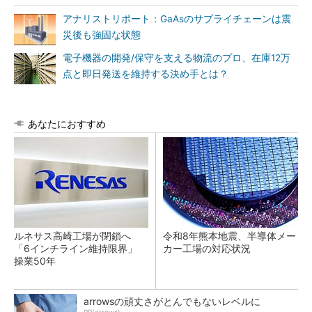
アナリストリポート：GaAsのサプライチェーンは震
災後も強固な状態
電子機器の開発/保守を支える物流のプロ、在庫12万
点と即日発送を維持する決め手とは？
あなたにおすすめ
ルネサス高崎工場が閉鎖へ
令和8年熊本地震、半導体メー
「6インチライン維持限界」
カー工場の対応状況
操業50年
arrowsの頑丈さがとんでもないレベルに