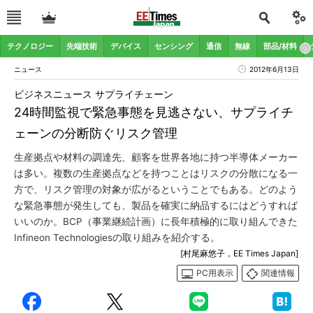
テクノロジー
先端技術
デバイス
センシング
通信
無線
部品/材料
ニュース
2012年6月13日
ビジネスニュース サプライチェーン
24時間監視で緊急事態を見逃さない、サプライチ
ェーンの分断防ぐリスク管理
生産拠点や材料の調達先、顧客を世界各地に持つ半導体メーカー
は多い。複数の生産拠点などを持つことはリスクの分散になる一
方で、リスク管理の対象が広がるということでもある。どのよう
な緊急事態が発生しても、製品を確実に納品するにはどうすれば
いいのか。BCP（事業継続計画）に長年積極的に取り組んできた
Infineon Technologiesの取り組みを紹介する。
[村尾麻悠子，EE Times Japan]
PC用表示
関連情報