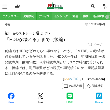
テクノロジー
先端技術
デバイス
センシング
通信
無線
部品/材料
連載
2012年8月9日
福田昭のストレージ通信（3）
「HDDが壊れる」まで（後編）
（1/2 ページ）
前編ではHDDがどれぐらい壊れやすいのか、「MTBF」の数値が
何を意味しているかを説明した。HDDの一生は、初期故障期→偶
発故障期（耐用年数）→摩耗故障期という3つの時期に分けられ
る。後編では、耐用年数がどの程度の期間続くのか、摩耗故障期
には何が起こるのかを解説する。
[
福田昭
，EE Times Japan]
PC用表示
関連情報
Share
Post
LINE
Hatena