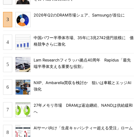
2026年Q2のDRAM市場シェア、Samsungが首位に
中国パワー半導体市場、35年に3兆2742億円規模に 価
格競争さらに激化
Lam Researchフィラッハ拠点40周年 Rapidus「最先
端半導体支える重要な役割」
NXP、Ambarella買収を検討か 狙いは車載とエッジAI
強化
27年メモリ市場 DRAMは逼迫継続、NANDは供給緩和
へ
AIサーバ向け「生産キャパシティー超える受注」ローム