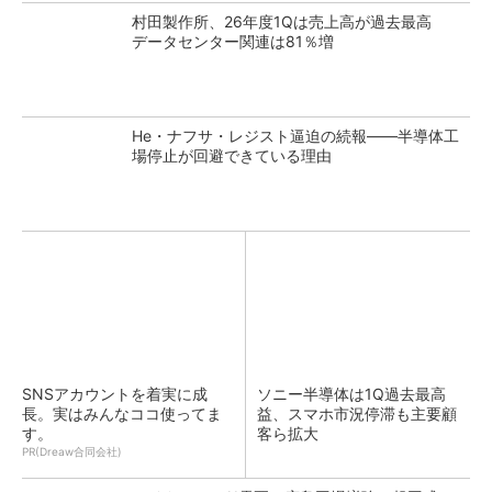
村田製作所、26年度1Qは売上高が過去最高
データセンター関連は81％増
He・ナフサ・レジスト逼迫の続報――半導体工
場停止が回避できている理由
SNSアカウントを着実に成
ソニー半導体は1Q過去最高
長。実はみんなココ使ってま
益、スマホ市況停滞も主要顧
す。
客ら拡大
PR(Dreaw合同会社)