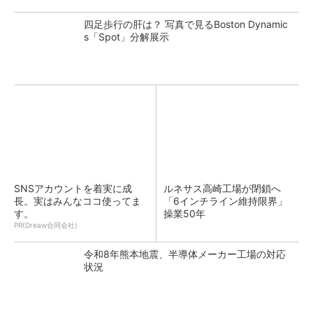
四足歩行の肝は？ 写真で見るBoston Dynamic
s「Spot」分解展示
SNSアカウントを着実に成
ルネサス高崎工場が閉鎖へ
長。実はみんなココ使ってま
「6インチライン維持限界」
す。
操業50年
PR(Dreaw合同会社)
令和8年熊本地震、半導体メーカー工場の対応
状況