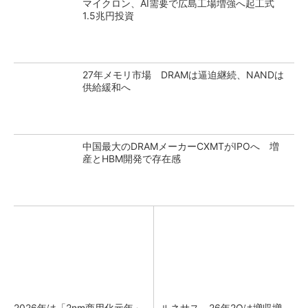
マイクロン、AI需要で広島工場増強へ起工式
1.5兆円投資
27年メモリ市場 DRAMは逼迫継続、NANDは
供給緩和へ
中国最大のDRAMメーカーCXMTがIPOへ 増
産とHBM開発で存在感
2026年は「2nm商用化元年」
ルネサス、26年2Qは増収増