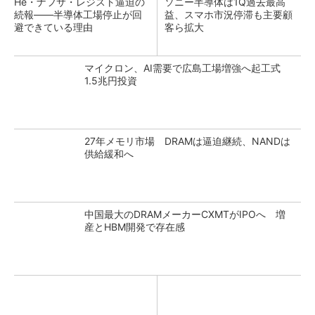
He・ナフサ・レジスト逼迫の
ソニー半導体は1Q過去最高
続報――半導体工場停止が回
益、スマホ市況停滞も主要顧
避できている理由
客ら拡大
マイクロン、AI需要で広島工場増強へ起工式
1.5兆円投資
27年メモリ市場 DRAMは逼迫継続、NANDは
供給緩和へ
中国最大のDRAMメーカーCXMTがIPOへ 増
産とHBM開発で存在感