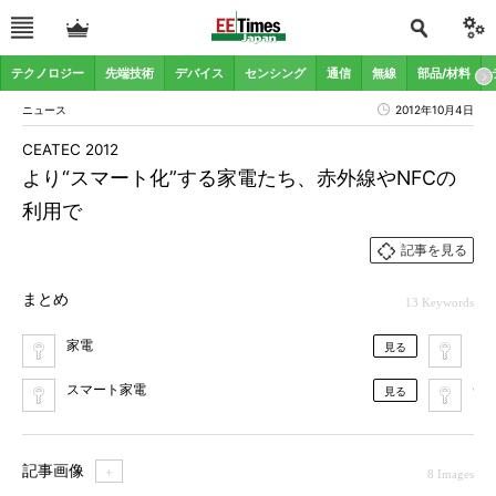
テクノロジー
先端技術
デバイス
センシング
通信
無線
部品/材料
ニュース
2012年10月4日
CEATEC 2012
より“スマート化”する家電たち、赤外線やNFCの
利用で
記事を見る
まとめ
13 Keywords
家電
ス
見る
スマート家電
CO
見る
記事画像
＋
8 Images