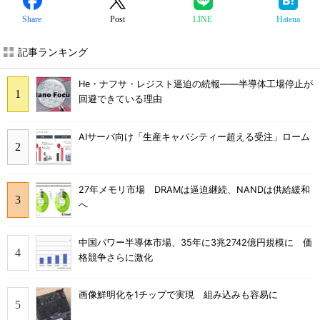
Share
Post
LINE
Hatena
記事ランキング
He・ナフサ・レジスト逼迫の続報――半導体工場停止が
回避できている理由
AIサーバ向け「生産キャパシティー超える受注」ローム
27年メモリ市場 DRAMは逼迫継続、NANDは供給緩和
へ
中国パワー半導体市場、35年に3兆2742億円規模に 価
格競争さらに激化
画像鮮明化を1チップで実現 組み込みも容易に