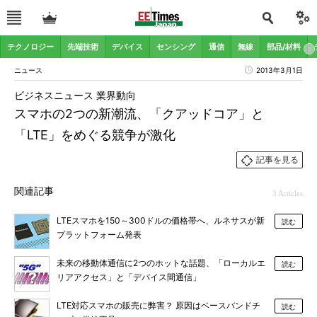
テクノロジー
先端技術
デバイス
センシング
通信
無線
部品/材料
ニュース
2013年3月1日
ビジネスニュース 業界動向
スマホの2つの新潮流、「クアッドコア」と
「LTE」をめぐる競争が激化
記事を見る
関連記事
3 Articles
LTEスマホを150～300ドルの価格帯へ、ルネサスが新
読む
プラットフォーム発表
未来の移動体通信に2つのホットな話題、「ローカルエ
読む
リアアクセス」と「デバイス間通信」
LTE対応スマホの販売に弊害？ 原因はベースバンドチ
読む