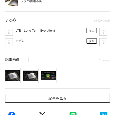
ップの供給不足
まとめ
16 Keywords
LTE（Long Term Evolution）
NVI
見る
モデム
Teg
見る
記事画像
＋
3 Images
1
2
3
記事を見る