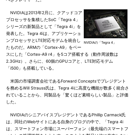
NVIDIAは2013年2月に、クアッドコア
プロセッサを集積したSoC「Tegra 4」
シリーズの新製品として「Tegra 4i」を
発表した。Tegra 4iは、アプリケーショ
ンプロセッサとLTE対応モデムを統合し
NVIDIAの「Tegra 4」
たものだ。ARMの「Cortex-A9」をベー
スにした「Cortex-A9 r4」を5コア搭載する（動作周波数は
2.3GHz）。さらに、60個のGPUコアと、LTE対応モデム
「i500」も搭載している。
米国の市場調査会社であるForward Conceptsでプレジデント
を務めるWill Strauss氏は、Tegra 4iに高度な機能が数多く統合さ
れていることから、同製品を「驚くほど素晴らしい製品」と評価
した。
NVIDIAのシニアバイスプレジデントであるPhillip Carmack氏
は、同社のWebサイトにある自身のブログの中で、「Tegra 4i
は、スマートフォン市場にスーパーフォン（最先端のスマートフ