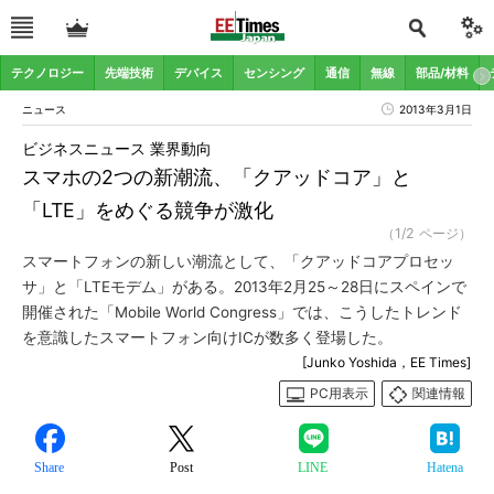
テクノロジー
先端技術
デバイス
センシング
通信
無線
部品/材料
ニュース
2013年3月1日
ビジネスニュース 業界動向
スマホの2つの新潮流、「クアッドコア」と
「LTE」をめぐる競争が激化
（1/2 ページ）
スマートフォンの新しい潮流として、「クアッドコアプロセッ
サ」と「LTEモデム」がある。2013年2月25～28日にスペインで
開催された「Mobile World Congress」では、こうしたトレンド
を意識したスマートフォン向けICが数多く登場した。
[Junko Yoshida，EE Times]
PC用表示
関連情報
Share
Post
LINE
Hatena