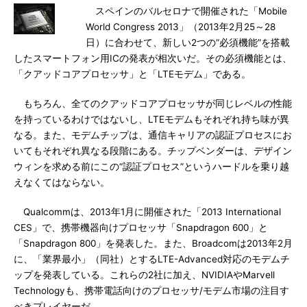
スペインのバルセロナで開催された「Mobile
World Congress 2013」（2013年2月25～28
日）に合わせて、新しい2つの“必須機能”を搭載
したスマートフォン用ICの発表が相次いだ。その必須機能とは、
「クアッドコアプロセッサ」と「LTEモデム」である。
もちろん、全てのクアッドコアプロセッサが同じレベルの性能
を持っているわけではないし、LTEモデムもそれぞれ持ち味が異
なる。また、モデムチップは、通信キャリアの認証プロセスにお
いてもそれぞれ異なる段階にある。チップベンダーは、デザイン
ウィンを求める前にこの“認証プロセス”というハードルを乗り越
えなくてはならない。
Qualcommは、2013年1月に開催された「2013 International
CES」で、携帯機器向けプロセッサ「Snapdragon 600」と
「Snapdragon 800」を発表した。また、Broadcomは2013年2月
に、「業界最小」（同社）とするLTE-Advanced対応のモデムチ
ップを発表している。これらの2社に加え、NVIDIAやMarvell
Technologyも、携帯電話向けのプロセッサ/モデム市場の注目す
べきプレイヤーだ。