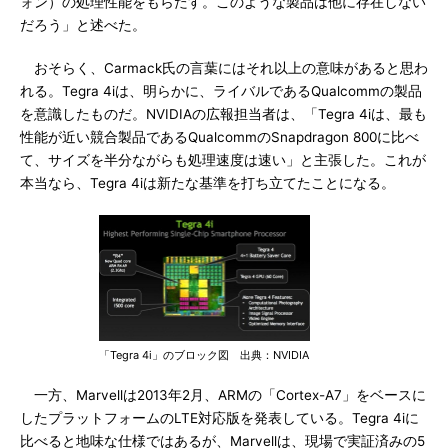
ォン）の処理性能をもらたす。このような製品は他に存在しない
だろう」と述べた。
おそらく、Carmack氏の言葉にはそれ以上の意味があると思わ
れる。Tegra 4iは、明らかに、ライバルであるQualcommの製品
を意識したものだ。NVIDIAの広報担当者は、「Tegra 4iは、最も
性能が近い競合製品であるQualcommのSnapdragon 800に比べ
て、サイズを半分ながらも処理速度は速い」と主張した。これが
本当なら、Tegra 4iは新たな基準を打ち立てたことになる。
「Tegra 4i」のブロック図 出典：NVIDIA
一方、Marvellは2013年2月、ARMの「Cortex-A7」をベースに
したプラットフォームのLTE対応版を発表している。Tegra 4iに
比べると地味な仕様ではあるが、Marvellは、現場で実証済みの5