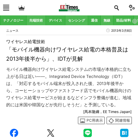
テクノロジー
先端技術
デバイス
センシング
通信
無線
部品/材料
ニュース
2013年3月8日
ワイヤレス給電技術
「モバイル機器向けワイヤレス給電の本格普及は
2013年後半から」、IDTが見解
モバイル機器向けワイヤレス給電システムの市場が本格的に立ち
上がる日は近い――。Integrated Device Technology（IDT）
は、「対応するモバイル端末が投入された後、2013年後半か
ら、コーヒーショップやファストフード店でモバイル機器向けの
ワイヤレス給電サービスが始まるなどインフラ整備が進む。地域
的には米国や韓国などが先行しそうだ」と予測している。
[馬本隆綱，EE Times Japan]
PC用表示
関連情報