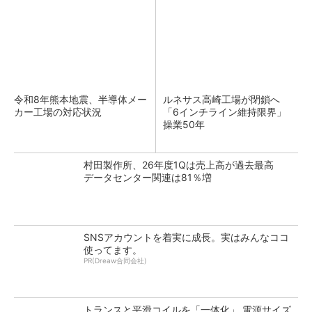
令和8年熊本地震、半導体メー
ルネサス高崎工場が閉鎖へ
カー工場の対応状況
「6インチライン維持限界」
操業50年
村田製作所、26年度1Qは売上高が過去最高
データセンター関連は81％増
SNSアカウントを着実に成長。実はみんなココ
使ってます。
PR(Dreaw合同会社)
トランスと平滑コイルを「一体化」 電源サイズ