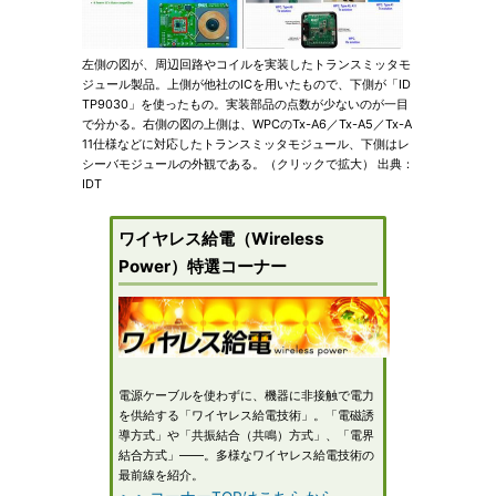
左側の図が、周辺回路やコイルを実装したトランスミッタモ
ジュール製品。上側が他社のICを用いたもので、下側が「ID
TP9030」を使ったもの。実装部品の点数が少ないのが一目
で分かる。右側の図の上側は、WPCのTx-A6／Tx-A5／Tx-A
11仕様などに対応したトランスミッタモジュール、下側はレ
シーバモジュールの外観である。（クリックで拡大） 出典：
IDT
ワイヤレス給電（Wireless
Power）特選コーナー
電源ケーブルを使わずに、機器に非接触で電力
を供給する「ワイヤレス給電技術」。「電磁誘
導方式」や「共振結合（共鳴）方式」、「電界
結合方式」――。多様なワイヤレス給電技術の
最前線を紹介。