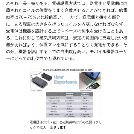
れぞれ一長一短がある。電磁誘導方式では、送電側と受電側に内
蔵されたコイルの位置をうまく合致させることができれば、給電
効率は70～75％と比較的高い。一方で、送電側と接する部分
に、ある程度の大きさを持ったコイルを内蔵しなければならず、
受電側は機器を設計する上でスペースの制限を受けることもあ
る。これに対して磁気共鳴方式は、規定の範囲内に充電したい機
器があればよく、位置ズレを気にすることなく充電ができる。そ
の分、機器を設計する上での自由度は高い。モバイル機器ユーザ
ーにとっての利便性でも優れている。
電磁誘導方式（左）と磁気共鳴方式の概要（クリ
ックで拡大） 出典：IDT