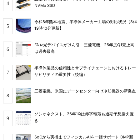
NVMe SSD
令和8年熊本地震、半導体メーカー工場の対応状況【8/4
19時10分更新】
FAや光デバイスがけん引 三菱電機、26年度Q1売上高
は過去最高
半導体製品の信頼性とサプライチェーンにおけるトレー
サビリティの重要性（後編）
三菱電機、米国にデータセンター向け冷却機器の新拠点
ソシオネクスト、26年1Qは赤字転落も通期予想据え置
き
SoCから実機までフィジカルAIを一括サポート DMP新