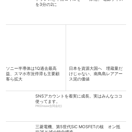
を3分の2に
ソニー半導体は1Q過去最高
日本を資源大国へ 埋蔵量だ
益、スマホ市況停滞も主要顧
けじゃない、南鳥島レアアー
客ら拡大
ス泥の価値
SNSアカウントを着実に成長。実はみんなココ
使ってます。
PR(Dreaw合同会社)
三菱電機、第5世代SiC MOSFETの核 オン抵
抗25％減の独自構造