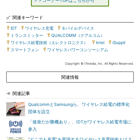
＞＞コーナーTOPはこちらから
関連キーワード
IDT
|
ワイヤレス充電
|
モバイルデバイス
|
トランスミッター
|
QUALCOMM（クアルコム）
|
ワイヤレス給電技術（エレクトロニクス）
|
Intel
|
iSuppli
|
スマートフォン
|
ワイヤレスパワーコンソーシアム
Copyright © ITmedia, Inc. All Rights Reserved.
関連情報
関連記事
QualcommとSamsungら、ワイヤレス給電の標準化
団体を設立
「後発だが勝機あり」、IDTがワイヤレス給電市場に
参入
“どこでも充電”を実現するワイヤレス充電技術とは？