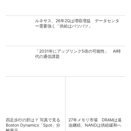
ルネサス、26年2Qは増収増益 データセンタ
ー需要強く「供給はパツパツ」
「2031年にアップリンク5倍の可能性」 AI時
代の通信課題
四足歩行の肝は？ 写真で見る
27年メモリ市場 DRAMは逼
Boston Dynamics「Spot」分
迫継続、NANDは供給緩和へ
解展示