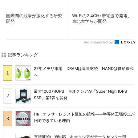
国際間の競争が激化する研究
Wi-Fiの2.4GHz帯電波で発電、
開発
東北大学らが開発
Recommended by
記事ランキング
27年メモリ市場 DRAMは逼迫継続、NANDは供給緩和
へ
最大1000万IOPS キオクシアが「Super High IOPS
SSD」第1弾を開発
He・ナフサ・レジスト逼迫の続報――半導体工場停止が
回避できている理由
直接液冷に初対応、キオクシアがデータセンター用