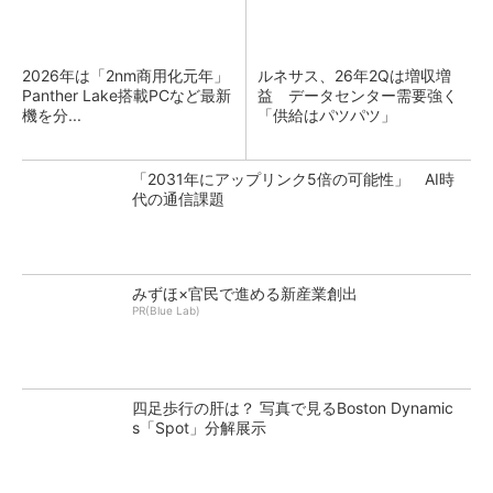
2026年は「2nm商用化元年」
ルネサス、26年2Qは増収増
Panther Lake搭載PCなど最新
益 データセンター需要強く
機を分...
「供給はパツパツ」
「2031年にアップリンク5倍の可能性」 AI時
代の通信課題
みずほ×官民で進める新産業創出
PR(Blue Lab)
四足歩行の肝は？ 写真で見るBoston Dynamic
s「Spot」分解展示