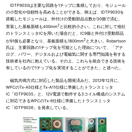
IDTP9030は主要な回路を1チップに集積しており、モジュール
の小型化や信頼性を高めることができる。例えば、IDTP9030を
搭載したモジュールは、外付けの受動部品点数が30個で済む。
2
実装した基板面積も400mm
と比較的小さい。これに対して他社
のトランスミッタICを用いた場合だと、IC9個と外付け受動部品
2
が91個も必要となり、基板面積も1800mm
と大きい。Robertson
氏は、主要回路の1チップ化を可能とした理由について、「アナ
ログ、パワー、デジタルおよび電磁気に関する専門知識を有する
技術者を社内に抱えている。その上、これらを統合できる技術を
有しているので1チップ化を実現することができた」と述べた。
磁気共鳴方式に対応した製品も開発済みだ。2012年12月に、
WPCのTx-A5仕様とTx-A11仕様に準拠したトランスミッタ
IC「IDTP9035」と、12V電源で動作する3コイル構成のシステム
に対応できるWPCのTx-6仕様に準拠したトランスミッタ
IC「IDTP9036」を発表している。