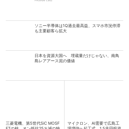
PR(Blue Lab)
ソニー半導体は1Q過去最高益、スマホ市況停滞
も主要顧客ら拡大
日本を資源大国へ 埋蔵量だけじゃない、南鳥
島レアアース泥の価値
三菱電機、第5世代SiC MOSF
マイクロン、AI需要で広島工
ETの核 オン抵抗25％減の独
場増強へ起工式 1.5兆円投資