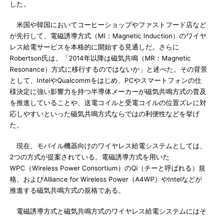
した。
米国や韓国においてコーヒーショップやファストフード店など
が先行して、電磁誘導方式（MI：Magnetic Induction）のワイヤ
レス給電サービスを本格的に開始する見通しだ。さらに
Robertson氏は、「2014年以降は磁気共鳴（MR：Magnetic
Resonance）方式に移行するのではないか」と述べた。その背景
として、IntelやQualcommをはじめ、PCやスマートフォンの仕
様決定に強い影響力を持つ半導体メーカーが磁気共鳴方式の普及
を推進していることや、送電コイルと受電コイルの位置ズレに対
応しやすいといった磁気共鳴方式ならではの利便性などを挙げ
た。
現在、モバイル機器向けのワイヤレス給電システムとしては、
2つの方式が提案されている。電磁誘導方式を用いた
WPC（Wireless Power Consortium）のQi（チーと呼ばれる）規
格、およびAlliance for Wireless Power（A4WP）やIntelなどが
推進する磁気共鳴方式の規格である。
電磁誘導方式と磁気共鳴方式のワイヤレス給電システムにはそ