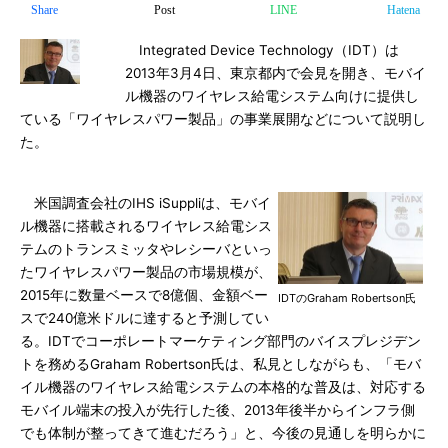
Share
Post
LINE
Hatena
Integrated Device Technology（IDT）は
2013年3月4日、東京都内で会見を開き、モバイ
ル機器のワイヤレス給電システム向けに提供し
ている「ワイヤレスパワー製品」の事業展開などについて説明し
た。
米国調査会社のIHS iSuppliは、モバイ
ル機器に搭載されるワイヤレス給電シス
テムのトランスミッタやレシーバといっ
たワイヤレスパワー製品の市場規模が、
2015年に数量ベースで8億個、金額ベー
IDTのGraham Robertson氏
スで240億米ドルに達すると予測してい
る。IDTでコーポレートマーケティング部門のバイスプレジデン
トを務めるGraham Robertson氏は、私見としながらも、「モバ
イル機器のワイヤレス給電システムの本格的な普及は、対応する
モバイル端末の投入が先行した後、2013年後半からインフラ側
でも体制が整ってきて進むだろう」と、今後の見通しを明らかに